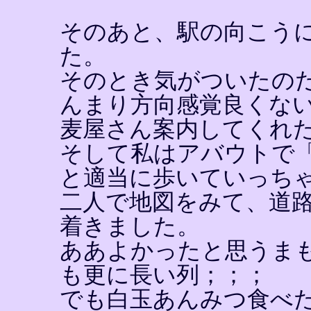
そのあと、駅の向こう
た。
そのとき気がついたの
んまり方向感覚良くな
麦屋さん案内してくれ
そして私はアバウトで
と適当に歩いていっち
二人で地図をみて、道
着きました。
ああよかったと思うま
も更に長い列；；；
でも白玉あんみつ食べ