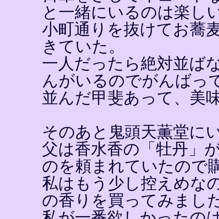
と一緒にいるのは楽し
小町通りを抜けてお蕎
きていた。
一人だったら絶対並ば
んがいるのでがんばっ
並んだ甲斐あって、美
そのあと鬼頭天薫堂に
父は香水香の「牡丹」
のを頼まれていたので
私はもう少し控えめな
の香りを買ってみまし
私が一番欲しかったの