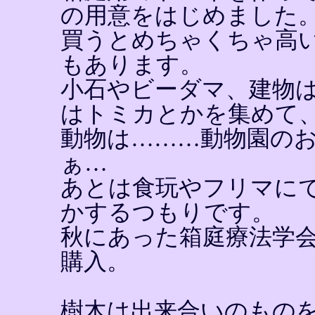
の用意をはじめました
買うとめちゃくちゃ高
もあります。
小石やビーダマ、建物は
はトミカとかを集めて
動物は………動物園の
ぁ…
あとは食玩やフリマに
かするつもりです。
秋にあった箱庭療法学
購入。
樹木は出来合いのもの