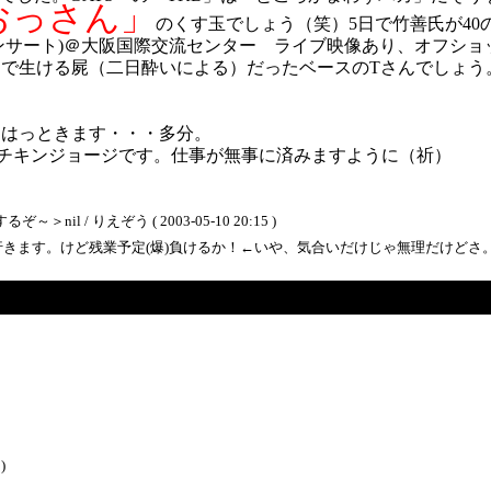
のおっさん」
のくす玉でしょう（笑）5日で竹善氏が40
yビデオコンサート)＠大阪国際交流センター ライブ映像あり、オフ
で生ける屍（二日酔いによる）だったベースのTさんでしょう
クはっときます・・・多分。
神戸チキンジョージです。仕事が無事に済みますように（祈）
 / りえぞう ( 2003-05-10 20:15 )
す。けど残業予定(爆)負けるか！←いや、気合いだけじゃ無理だけどさ。 / 郁 ( 200
)