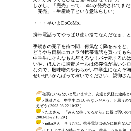
しかし、「完売」って、504iが発売されて
「完売」＝生産終了という意味らしい）
・・・早いよDoCoMo。
携帯電話ってやっぱり使い捨てなんだなぁ、
手続きの完了を待つ間、何気なく隣をみると
どうやら両親にカメラ付携帯電話を買っても
中学生にそんなもん与えるな！パケ死するの
いや、ほんとに携帯メールは依存性が高いシ
なので、脳味噌のやわらかい中学生になんぞ
せいぜいがんばって稼いでください、親御さ
確実にいらないと思いますよ。友達と気軽に連絡と
＞翠菜さん 中学生にはいらないだろう、と思うの
えぞう ( 2003-03-22 10:32 )
＞たまさん 「みんな持ってるから」に親は弱いので
2003-03-22 10:29 )
＞mikaさん そうだね。携帯電話は確かに便利なんだけど、そ
ほとんどの人が持ってるよね～、携帯。うちも弟、