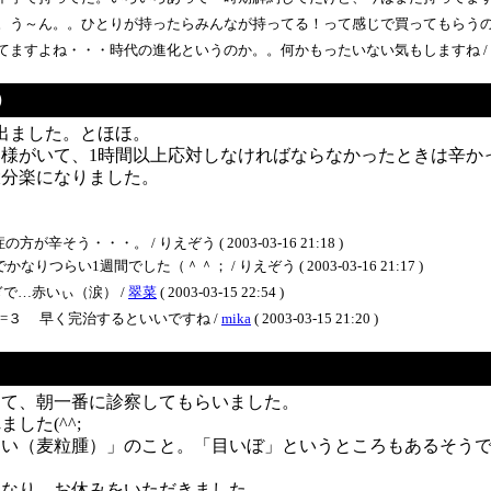
。う～ん。。ひとりが持ったらみんなが持ってる！って感じで買ってもらうの
てますよね・・・時代の進化というのか。。何かもったいない気もしますね /
）
出ました。とほほ。
がいて、1時間以上応対しなければならなかったときは辛かった
大分楽になりました。
・・・。 / りえぞう ( 2003-03-16 21:18 )
い1週間でした（＾＾； / りえぞう ( 2003-03-16 21:17 )
で…赤いぃ（涙） /
翠菜
( 2003-03-15 22:54 )
=３ 早く完治するといいですね /
mika
( 2003-03-15 21:20 )
して、朝一番に診察してもらいました。
した(^^;
らい（麦粒腫）」のこと。「目いぼ」というところもあるそう
になり、お休みをいただきました。