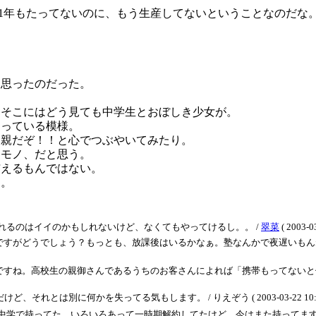
まだ1年もたってないのに、もう生産してないということなのだ
と思ったのだった。
、そこにはどう見ても中学生とおぼしき少女が。
らっている模様。
は親だぞ！！と心でつぶやいてみたり。
ロモノ、だと思う。
与えるもんではない。
ん。
れるのはイイのかもしれないけど、なくてもやってけるし。。 /
翠菜
( 2003-0
ですがどうでしょう？もっとも、放課後はいるかなぁ。塾なんかで夜遅いもん
すね。高校生の親御さんであるうちのお客さんによれば「携帯もってないと仲間
れとは別に何かを失ってる気もします。 / りえぞう ( 2003-03-22 10:2
中学で持ってた。いろいろあって一時期解約してたけど、今はまた持ってます