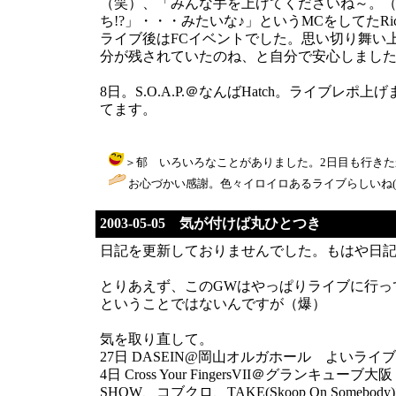
（笑）、「みんな手を上げてくださいね～。（
ち!?」・・・みたいな♪」というMCをしてたR
ライブ後はFCイベントでした。思い切り舞い
分が残されていたのね、と自分で安心しまし
8日。S.O.A.P.＠なんばHatch。ライ
てます。
＞郁 いろいろなことがありました。2日目も行きたかったぜよ
お心づかい感謝。色々イロイロあるライブらしいね(笑) 楽しみだ♪
2003-05-05 気が付けば丸ひとつき
日記を更新しておりませんでした。もはや日記
とりあえず、このGWはやっぱりライブに行っ
ということではないんですが（爆）
気を取り直して。
27日 DASEIN@岡山オルガホール よい
4日 Cross Your FingersVII＠グラン
SHOW、コブクロ、TAKE(Skoop On Som