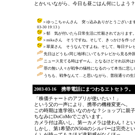
とかいいながら、今日も昼ごはん何にしよう
＞ゆっこちゃんさん 突っ込みありがとうございます。
03-30 19:13 )
＞郁 気が付いたら日常生活に忙殺されております。とりあえず
＞mikaさん そうですね。そして、きっかけを作った人間が前
＞翠菜さん そうなんですよね。そして、毎日テレビに映し出
先日はどうも♪同じ地球にいてもテレビから見る外国
ニュース見てる時はずーん、となるけどそれ以外はいつも通りです
罪の無い人々が戦争の犠牲になるのって本当に悲しい
うちも、戦争なんて…と思いながら、普段通りの生活
2003-03-16 携帯電話にまつわるエトセトラ。
「株価チャートのアプリが使いたい！」
という父の一声により、携帯の機種変更へ。
この時期は進学祝いなのかな？ショップに親
ちなみにDoCoMoでございます。
カメラ付は高いし、第一カメラは使わん！という
しかし、第1希望のN504iのシルバーは完
ん）が持ってもさほど違和感がなくほっ。