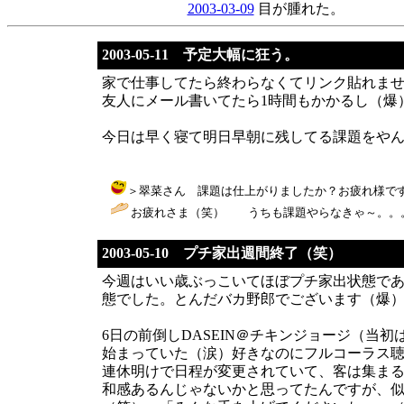
2003-03-09
目が腫れた。
2003-05-11 予定大幅に狂う。
家で仕事してたら終わらなくてリンク貼れま
友人にメール書いてたら1時間もかかるし（爆
今日は早く寝て明日早朝に残してる課題をや
＞翠菜さん 課題は仕上がりましたか？お疲れ様です♪ / りえぞう
お疲れさま（笑） うちも課題やらなきゃ～。。。
2003-05-10 プチ家出週間終了（笑）
今週はいい歳ぶっこいてほぼプチ家出状態であ
態でした。とんだバカ野郎でございます（爆
6日の前倒しDASEIN＠チキンジョージ（当
始まっていた（涙）好きなのにフルコーラス
連休明けで日程が変更されていて、客は集まる
和感あるんじゃないかと思ってたんですが、