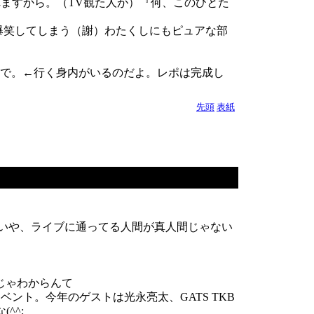
ますから。（TV観た人が）『何、このひとた
爆笑してしまう（謝）わたくしにもピュアな部
ないので。←行く身内がいるのだよ。レポは完成し
先頭
表紙
いや、ライブに通ってる人間が真人間じゃない
けじゃわからんて
氏によるイベント。今年のゲストは光永亮太、GATS TKB
^^;