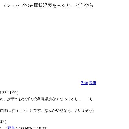
な。（ショップの在庫状況表をみると、どうやら
先頭
表紙
3-22 14:06 )
ね。携帯のおかげで公衆電話少なくなってるし。 / り
はずれ」らしいです。なんかやだなぁ。 / りえぞう (
7 )
。 /
翠菜
( 2003-03-17 18:39 )