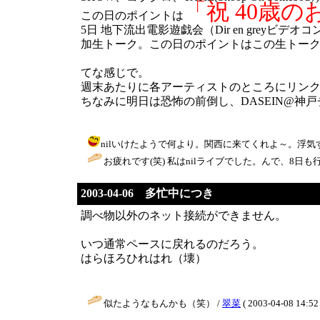
「祝 40歳
この日のポイントは
5日 地下流出電影遊戯会（Dir en gre
加生トーク。この日のポイントはこの生トーク
てな感じで。
週末あたりに各アーティストのところにリン
ちなみに明日は恐怖の前倒し、DASEIN@
nilいけたようで何より。関西に来てくれよ～。浮気するぞ～＞nil
お疲れです(笑) 私はnilライブでした。んで、8日も行きま
2003-04-06 多忙中につき
調べ物以外のネット接続ができません。
いつ通常ペースに戻れるのだろう。
はらほろひれはれ（壊）
似たようなもんかも（笑） /
翠菜
( 2003-04-08 14:52 