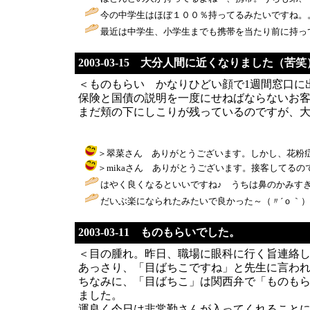
今の中学生はほぼ１００％持ってるみたいですね。
最近は中学生、小学生までも携帯を当たり前に持っ
2003-03-15 大分人間に近くなりました（苦笑
＜ものもらい かなりひどい顔で1週間窓口に
保険と国債の説明を一度にせねばならないお客様
まだ頬の下にしこりが残っているのですが、
＞翠菜さん ありがとうございます。しかし、花粉症の方が辛そう
＞mikaさん ありがとうございます。接客してるのでかなりつら
はやく良くなるといいですね♪ うちは鼻のかみすぎ
だいぶ楽になられたみたいで良かった～（〃´ｏ｀）
2003-03-11 ものもらいでした。
＜目の腫れ。昨日、職場に眼科に行く旨連絡
あっさり、「目ばちこですね」と先生に言われま
ちなみに、「目ばちこ」は関西弁で「ものも
ました。
運良く今日は非常勤さんが入ってくれること