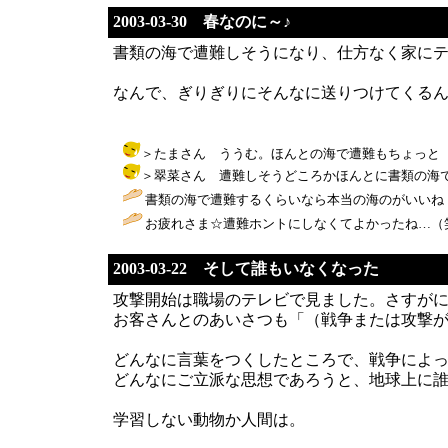
2003-03-30 春なのに～♪
書類の海で遭難しそうになり、仕方なく家に
なんで、ぎりぎりにそんなに送りつけてくる
＞たまさん ううむ。ほんとの海で遭難もちょっと（笑）・・・
＞翠菜さん 遭難しそうどころかほんとに書類の海で遭難し
書類の海で遭難するくらいなら本当の海のがいいね（
お疲れさま☆遭難ホントにしなくてよかったね…（笑
2003-03-22 そして誰もいなくなった
攻撃開始は職場のテレビで見ました。さすがに
お客さんとのあいさつも「（戦争または攻撃
どんなに言葉をつくしたところで、戦争によ
どんなにご立派な思想であろうと、地球上に
学習しない動物か人間は。