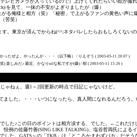
テレビカメラが入っているので）上げてくれたらいい絵が撮れ
ickyを見て、一抹の不安がよぎりましたが（爆）
上がる俺様と相方（笑）「秘密」で上がるファンの黄色い声に
た（苦笑）
ブレポ上げます。東京が済んでからね(^^;ネタバレしたらおもしろく
。やったんが・・・（以下略） / りえぞう ( 2003-05-11 20:07 )
 最近、かなりnilな私ですが(爆) / 郁 ( 2003-05-11 15:26 )
じゃねぇ。週1～2回更新の時点で日記じゃないけど。
てました。・・・いつになったら、真人間になれるんだろう。
ライブでした♪この日のポイントは相方涙する、でした。←これだ
キューブ大阪 恒例の佐藤竹善(SING LIKE TALKING)、塩谷哲両
ebody)でした。GATS～の「TKB」は「ところかまわずバカ」だそうな(