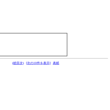
(総目次)
[次の10件を表示]
表紙