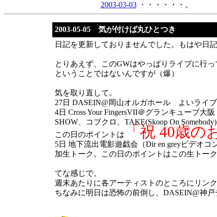
2003-03-03
・・・・・・。
2003-05-05 気が付けば丸ひとつき
日記を更新しておりませんでした。もはや日記
とりあえず、このGWはやっぱりライブに行っ
ということではないんですが（爆）
気を取り直して。
27日 DASEIN@岡山オルガホール よい
4日 Cross Your FingersVII＠グラン
SHOW、コブクロ、TAKE(Skoop On Som
「祝 40歳
この日のポイントは
5日 地下流出電影遊戯会（Dir en gre
加生トーク。この日のポイントはこの生トーク
てな感じで。
週末あたりに各アーティストのところにリン
ちなみに明日は恐怖の前倒し、DASEIN@