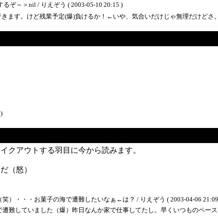
 / りえぞう ( 2003-05-10 20:15 )
す。けど残業予定(爆)負けるか！←いや、気合いだけじゃ無理だけどさ。 / 郁 ( 200
)
テイクアウトする羽目に今から読みます。
んだ（怒）
お菓子の海で遭難したいなぁ←は？ / りえぞう ( 2003-04-06 21:09 
ていました（爆）昨日なんか家で仕事してたし。早くいつものペースにもどりたいよう～ 