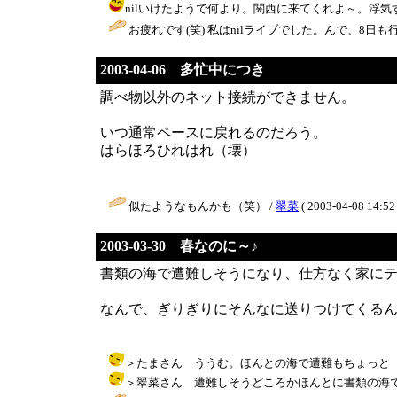
nilいけたようで何より。関西に来てくれよ～。浮気するぞ～＞nil
お疲れです(笑) 私はnilライブでした。んで、8日も行きま
2003-04-06 多忙中につき
調べ物以外のネット接続ができません。
いつ通常ペースに戻れるのだろう。
はらほろひれはれ（壊）
似たようなもんかも（笑） /
翠菜
( 2003-04-08 14:52 
2003-03-30 春なのに～♪
書類の海で遭難しそうになり、仕方なく家に
なんで、ぎりぎりにそんなに送りつけてくる
＞たまさん ううむ。ほんとの海で遭難もちょっと（笑）・・・
＞翠菜さん 遭難しそうどころかほんとに書類の海で遭難し