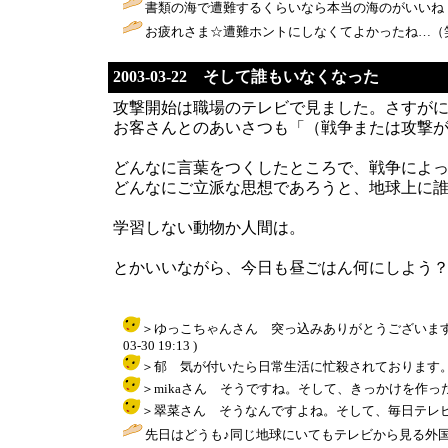
書類の海で遭難するくらいなら本当の海のがいいね（
お疲れさま☆遭難ホントにしなくてよかったね…（笑
2003-03-22 そして誰もいなくなった
攻撃開始は職場のテレビで見ました。さすがに
お客さんとのあいさつも「（戦争または攻撃
どんなに言葉をつくしたところで、戦争によ
どんなにご立派な思想であろうと、地球上に
学習しない動物か人間は。
とかいいながら、今日も昼ごはん何にしよう
＞ゆっこちゃんさん 突っ込みありがとうございます。
03-30 19:13 )
＞郁 気が付いたら日常生活に忙殺されております。とりあえず
＞mikaさん そうですね。そして、きっかけを作った人間が前
＞翠菜さん そうなんですよね。そして、毎日テレビに映し出
先日はどうも♪同じ地球にいてもテレビから見る外国