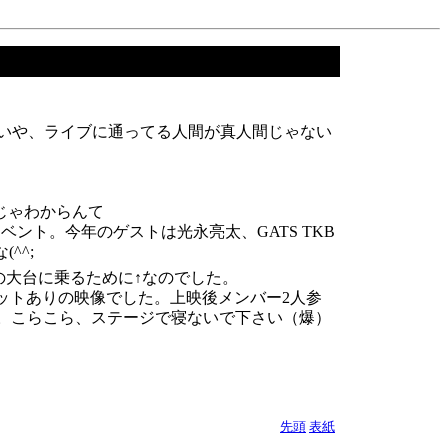
いや、ライブに通ってる人間が真人間じゃない
けじゃわからんて
氏によるイベント。今年のゲストは光永亮太、GATS TKB
^^;
の大台に乗るために↑なのでした。
ショットありの映像でした。上映後メンバー2人参
。こらこら、ステージで寝ないで下さい（爆）
先頭
表紙