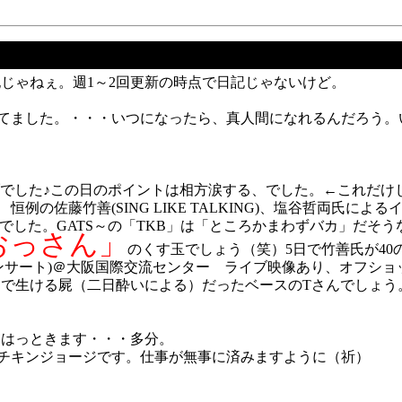
じゃねぇ。週1～2回更新の時点で日記じゃないけど。
てました。・・・いつになったら、真人間になれるんだろう。
ライブでした♪この日のポイントは相方涙する、でした。←これだ
キューブ大阪 恒例の佐藤竹善(SING LIKE TALKING)、塩谷哲両
ebody)でした。GATS～の「TKB」は「ところかまわずバカ」だそうな(
のおっさん」
のくす玉でしょう（笑）5日で竹善氏が40
yビデオコンサート)＠大阪国際交流センター ライブ映像あり、オフ
で生ける屍（二日酔いによる）だったベースのTさんでしょう
クはっときます・・・多分。
神戸チキンジョージです。仕事が無事に済みますように（祈）