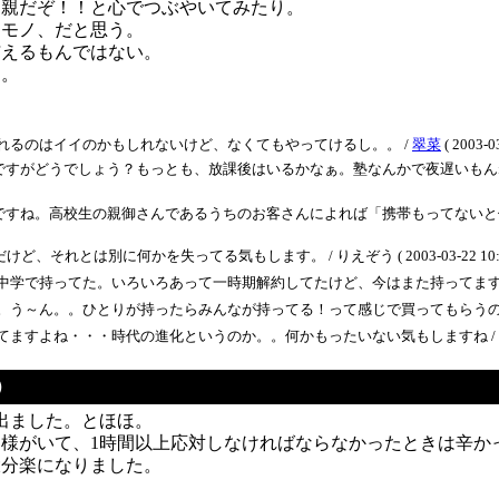
は親だぞ！！と心でつぶやいてみたり。
ロモノ、だと思う。
与えるもんではない。
ん。
れるのはイイのかもしれないけど、なくてもやってけるし。。 /
翠菜
( 2003-0
ですがどうでしょう？もっとも、放課後はいるかなぁ。塾なんかで夜遅いもん
すね。高校生の親御さんであるうちのお客さんによれば「携帯もってないと仲間
れとは別に何かを失ってる気もします。 / りえぞう ( 2003-03-22 10:2
中学で持ってた。いろいろあって一時期解約してたけど、今はまた持ってます
。う～ん。。ひとりが持ったらみんなが持ってる！って感じで買ってもらうの
てますよね・・・時代の進化というのか。。何かもったいない気もしますね /
）
出ました。とほほ。
がいて、1時間以上応対しなければならなかったときは辛かった
大分楽になりました。