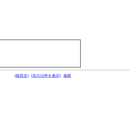
(総目次)
[次の10件を表示]
表紙