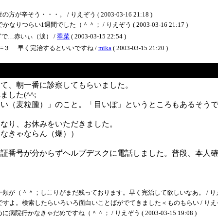
・・・。 / りえぞう ( 2003-03-16 21:18 )
い1週間でした（＾＾； / りえぞう ( 2003-03-16 21:17 )
で…赤いぃ（涙） /
翠菜
( 2003-03-15 22:54 )
=３ 早く完治するといいですね /
mika
( 2003-03-15 21:20 )
して、朝一番に診察してもらいました。
した(^^;
らい（麦粒腫）」のこと。「目いぼ」というところもあるそう
になり、お休みをいただきました。
出なきゃならん（爆））
暗証番号が分からずヘルプデスクに電話しました。普段、本人
＾；しこりがまだ残っております。早く完治して欲しいなあ。 / りえぞう ( 2003
検索したらいろいろ面白いことばがでてきました＜ものもらい / りえぞう ( 2003
なきゃだめですね（＾＾； / りえぞう ( 2003-03-15 19:08 )