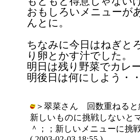
もともと得意じゃない
おもしろいメニューが
んとに。
ちなみに今日はねぎと
り卵とかす汁でした。
明日は残り野菜でカレ
明後日は何にしよう・
＞翠菜さん 回数重ねると
新しいものに挑戦しないと
＾；；新しいメニューに挑戦
( 2003-02-03 18:55 )