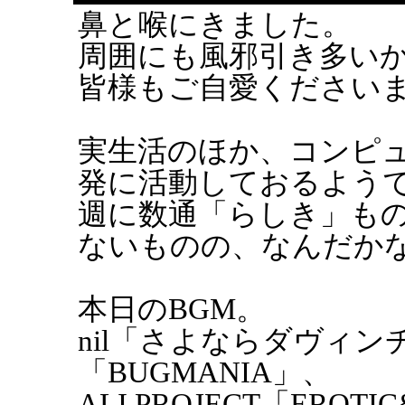
鼻と喉にきました。
周囲にも風邪引き多い
皆様もご自愛ください
実生活のほか、コンピ
発に活動しておるよう
週に数通「らしき」も
ないものの、なんだか
本日のBGM。
nil「さよならダヴィンチ」
「BUGMANIA」、
ALI PROJECT「EROTI