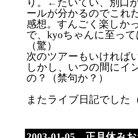
り。←たいてい、別口
ールが分かるのでこれ
感想。すんごく楽しか
で、kyoちゃんに至っ
（驚）
次のツアーもいければ
しかし、いつの間にイ
の？（禁句か？）
またライブ日記でした
2003-01-05 正月休み