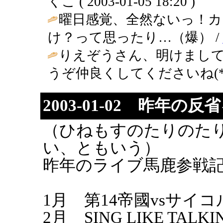
くこ ( 2003-01-05 18:20 )
曜日感覚、全然ないっ！カ
け？って思ったり…（爆） /
りえぞうさん、明けまし
うぞ仲良くしてくださいね(*´
2003-01-02 昨年の
（ひねもすのたりのた
い、ともいう）
昨年のライブ馬鹿参戦
1月 第14帝國vsサイ
2月 SING LIKE TALKI