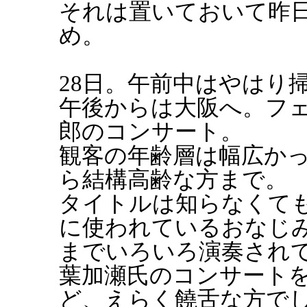
それは置いておいて昨日
め。
28日。午前中はやはり
午後からは大阪へ。フ
郎のコンサート。
観客の年齢層は幅広か
ら結構高齢な方まで。
タイトルは知らなくて
に使われているおなじ
までいろいろ演奏され
葉加瀬氏のコンサート
ど、えらく饒舌な方で