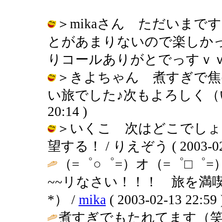
＞mikaさん ただいまで
とがあまりないので楽しか
りコールありがとでっすｖｖ / りえぞ
＞きよちゃん 煮すぎで焦
い旅でした♪次もよろしく（いつ？）
20:14 )
＞いくこ 次はどこでしょ
望する！ / りえぞう ( 2003-02-1
（=゜○゜=）オ（=゜□゜
~~リなさい！！！ 旅を満
*） /
mika
( 2003-02-13 22:59 
煮すぎでもたれてます（笑