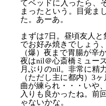
てベッドに入ったら、
まったという。目覚ま
た。あーあ。
まずは7日。昼頃友人と
でお好み焼きでしょう
（爆）夜まで胃腸が辛
夜はnil＠心斎橋ミュ
月ぶりのnil。非常に
（ただし主に都内）3
曲が練られ・・・いや
入りも良かったね。前
ゃないかな。