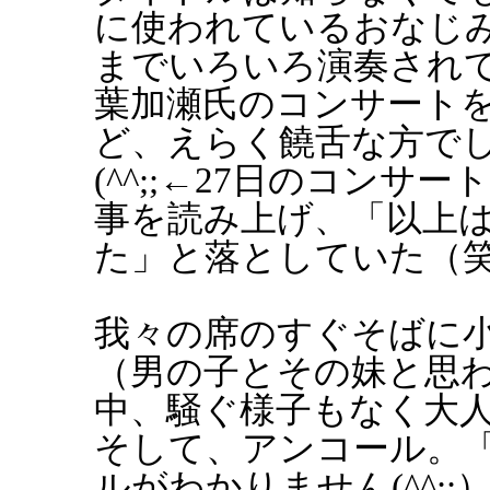
に使われているおなじ
までいろいろ演奏され
葉加瀬氏のコンサート
ど、えらく饒舌な方で
(^^;;←27日のコン
事を読み上げ、「以上
た」と落としていた（
我々の席のすぐそばに
（男の子とその妹と思
中、騒ぐ様子もなく大
そして、アンコール。
ルがわかりません(^^;