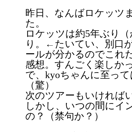
昨日、なんばロケッツま
た。
ロケッツは約5年ぶり（
り。←たいてい、別口
ールが分かるのでこれ
感想。すんごく楽しか
で、kyoちゃんに至っ
（驚）
次のツアーもいければ
しかし、いつの間にイ
の？（禁句か？）