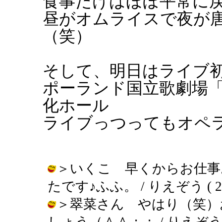
食事だけはほぼ平常に
昼がオムライスで夜が
（笑）
そして、明日はライブ
ポーランド国立歌劇場
化ホール
ライブっつってもオペ
＞いくこ 早くからお仕事
たです♪ふふ。 / りえぞう ( 2003-
＞翠菜さん やはり（笑）
しょう（＾＾；； / りえぞう ( 200