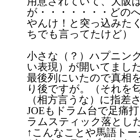
用意されていて、大阪は
が・・・・・・・どの
やんけ！と突っ込みた
ちでも言ってたけど）
小さな（？）ハプニング。
い表現）が開いてました
最後列にいたので真相
り後ですが。（それを
（相方言うな）に指差され
JOEもドラム台で足痛
ラムスティック落とし
↑こんなことや馬語ト