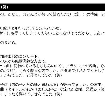
ブ（笑）
もの。ただし、ほとんどが切って詰めただけ（爆））の準備。
やはり蛇メタル行っとけばよかったかな。
ラザ）にも行ってしまってえらいことになりそうだから、まあ
日のまとめ。
葉加瀬太郎のコンサート。
れの人から結構高齢な方まで。
ーマ曲に使われているおなじみの曲や、クラシックの名曲まで
だけど、えらく饒舌な方でした。ネタまで仕込んでくるし(^^
聞』からでした」と落としていた（笑）
き子供（男の子とその妹と思われる）が座ってました。公演中
曲（タイトルがわかりません(^^;;）が流れた途端、兄踊る（
で、まったく浮いてませんでした（笑）