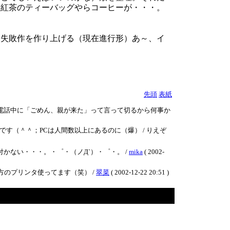
た紅茶のティーバッグやらコーヒーが・・・。
に失敗作を作り上げる（現在進行形）あ～、イ
先頭
表紙
も電話中に「ごめん、親が来た」って言って切るから何事か
（＾＾；PCは人間数以上にあるのに（爆） / りえぞ
かない・・・。・゜・（ノД`）・゜・。 /
mika
( 2002-
方のプリンタ使ってます（笑） /
翠菜
( 2002-12-22 20:51 )