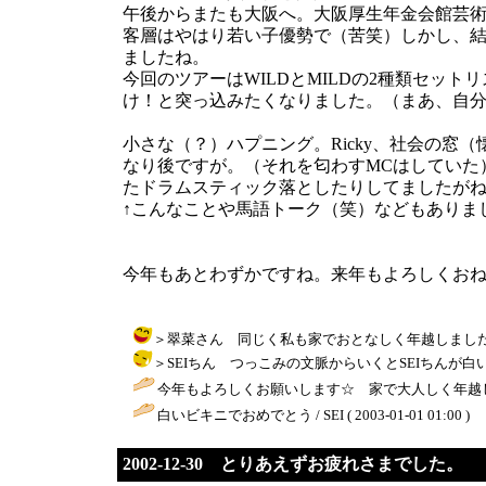
午後からまたも大阪へ。大阪厚生年金会館芸術ホ
客層はやはり若い子優勢で（苦笑）しかし、結
ましたね。
今回のツアーはWILDとMILDの2種類セッ
け！と突っ込みたくなりました。（まあ、自
小さな（？）ハプニング。Ricky、社会の
なり後ですが。（それを匂わすMCはしていた）
たドラムスティック落としたりしてましたが
↑こんなことや馬語トーク（笑）などもありま
今年もあとわずかですね。来年もよろしくおね
＞翠菜さん 同じく私も家でおとなしく年越しました。それも
＞SEIちん つっこみの文脈からいくとSEIちんが白いビキニ
今年もよろしくお願いします☆ 家で大人しく年越し
白いビキニでおめでとう / SEI ( 2003-01-01 01:00 )
2002-12-30 とりあえずお疲れさまでした。