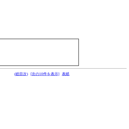
(総目次)
[次の10件を表示]
表紙