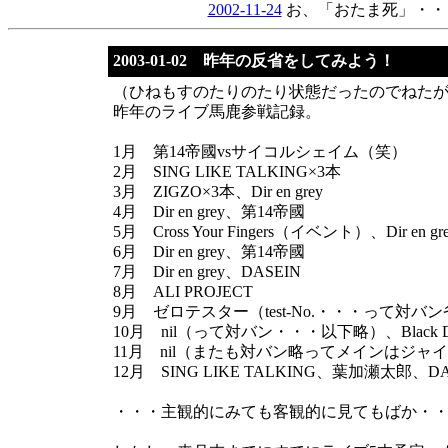
2002-11-24
お、「おたま死」・・
2003-01-02 昨年の反省をしてみよう！
（ひねもすのたりのたり状態だったのでねた
昨年のライブ馬鹿参戦記録。
1月 第14帝國vsサイコルシェイム（笑）
2月 SING LIKE TALKING×3本
3月 ZIGZO×3本、Dir en grey
4月 Dir en grey、第14帝國
5月 Cross Your Fingers（イベント）、Dir en gr
6月 Dir en grey、第14帝國
7月 Dir en grey、DASEIN
8月 ALI PROJECT
9月 ゼロテスター（test-No.・・・って対
10月 nil（って対バン・・・以下略）、Black 
11月 nil（またも対バン略ってメインはジャイステ
12月 SING LIKE TALKING、葉加瀬太郎、DA
・・・主観的にみても客観的に見てもばか・