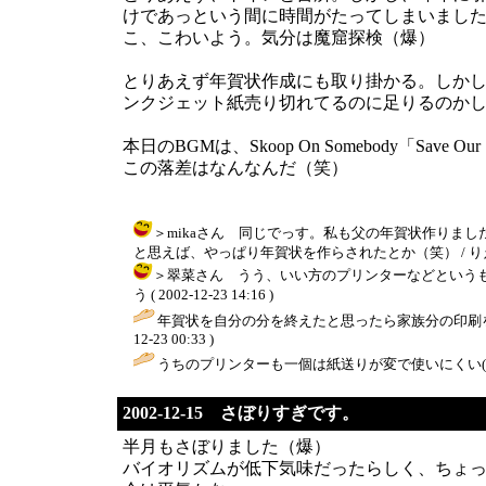
けであっという間に時間がたってしまいまし
こ、こわいよう。気分は魔窟探検（爆）
とりあえず年賀状作成にも取り掛かる。しか
ンクジェット紙売り切れてるのに足りるのか
本日のBGMは、Skoop On Somebody「Save Ou
この落差はなんなんだ（笑）
＞mikaさん 同じでっす。私も父の年賀状作りま
と思えば、やっぱり年賀状を作らされたとか（笑） / りえぞう ( 2
＞翠菜さん うう、いい方のプリンターなどというも
う ( 2002-12-23 14:16 )
年賀状を自分の分を終えたと思ったら家族分の印刷を
12-23 00:33 )
うちのプリンターも一個は紙送りが変で使いにくい(
2002-12-15 さぼりすぎです。
半月もさぼりました（爆）
バイオリズムが低下気味だったらしく、ちょ