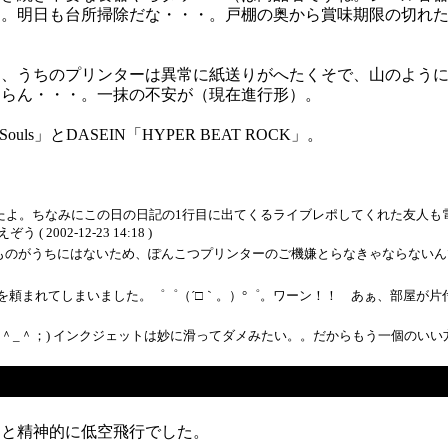
た。明日も台所掃除だな・・・。戸棚の奥から賞味期限の切れ
し、うちのプリンターは異常に紙送りがへたくそで、山のよう
しらん・・・。一抹の不安が（現在進行形）。
r Souls」とDASEIN「HYPER BEAT ROCK」。
したよ。ちなみにこの日の日記の1行目に出てくるライブレポしてくれた友人
002-12-23 14:18 )
のがうちにはないため、ぽんこつプリンターのご機嫌とらなきゃならないんです
頼まれてしまいました。゜゜（´□｀。）°゜。ワーン！！ あぁ、部屋が片付
＾_＾；) インクジェットは妙に滑ってダメみたい。。だからもう一個のいい
っと精神的に低空飛行でした。