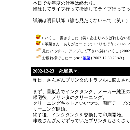
本日で今年度の仕事は終わり。
掃除してライブ行って掃除してライブ行って
詳細は明日以降（誰も見たくないって（笑）
＞いくこ 書きました（笑）あまりネタばれしない程度に / りえぞ
＞翠菜さん ありがとーでっす♪ / りえぞう ( 2002-12-31
見たいっす～、アップして下さい(笑) / いくこ ( 2002-12-
お疲れ様でしたーっ★ /
翠菜
( 2002-12-30 23:49 )
2002-12-23 死屍累々。
昨日、さんざんプリンタのトラブルに悩まさ
まず、量販店でインクタンク、メーカー純正
帰宅後、プリンタのクリーニング。
クリーニングキットといいつつ、両面テープの
リーニング開始。
終了後、インクタンクを交換して印刷開始。
昨晩さんざんぐずっていたプリンタもさくさ