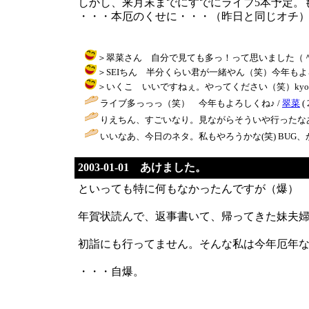
しかし、来月末までにすでにライブ5本予定。
・・・本厄のくせに・・・（昨日と同じオチ
＞翠菜さん 自分で見ても多っ！って思いました（＾＾；；それ
＞SEIちん 半分くらい君が一緒やん（笑）今年もよろちく！（笑）
＞いくこ いいですねぇ。やってください（笑）kyoちゃん久
ライブ多っっっ（笑） 今年もよろしくね♪ /
翠菜
( 
りえちん、すごいなり。見ながらそういや行ったなあと思い出し
いいなあ、今日のネタ。私もやろうかな(笑) BUG、かっこ
2003-01-01 あけました。
といっても特に何もなかったんですが（爆）
年賀状読んで、返事書いて、帰ってきた妹夫
初詣にも行ってません。そんな私は今年厄年
・・・自爆。