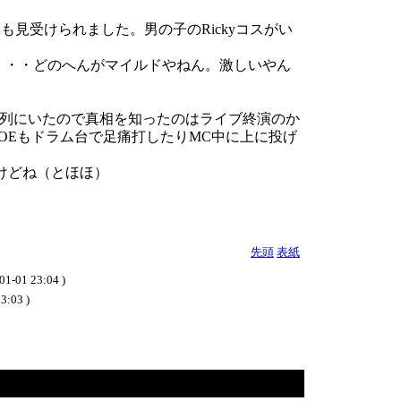
見受けられました。男の子のRickyコスがい
・・・・どのへんがマイルドやねん。激しいやん
後列にいたので真相を知ったのはライブ終演のか
JOEもドラム台で足痛打したりMC中に上に投げ
けどね（とほほ）
先頭
表紙
23:04 )
03 )