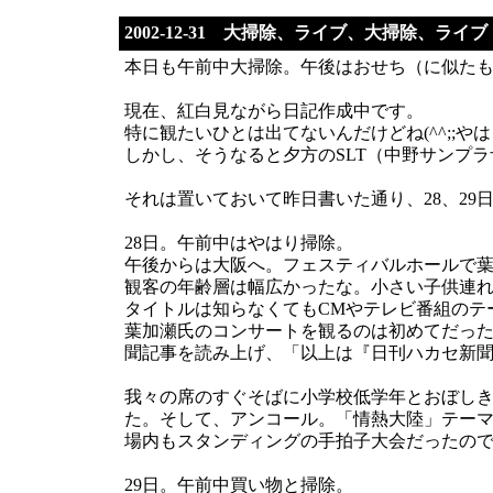
2002-12-31 大掃除、ライブ、大掃除、ライ
本日も午前中大掃除。午後はおせち（に似た
現在、紅白見ながら日記作成中です。
特に観たいひとは出てないんだけどね(^^;;
しかし、そうなると夕方のSLT（中野サンプ
それは置いておいて昨日書いた通り、28、29
28日。午前中はやはり掃除。
午後からは大阪へ。フェスティバルホールで
観客の年齢層は幅広かったな。小さい子供連
タイトルは知らなくてもCMやテレビ番組のテ
葉加瀬氏のコンサートを観るのは初めてだったの
聞記事を読み上げ、「以上は『日刊ハカセ新
我々の席のすぐそばに小学校低学年とおぼし
た。そして、アンコール。「情熱大陸」テーマ
場内もスタンディングの手拍子大会だったの
29日。午前中買い物と掃除。