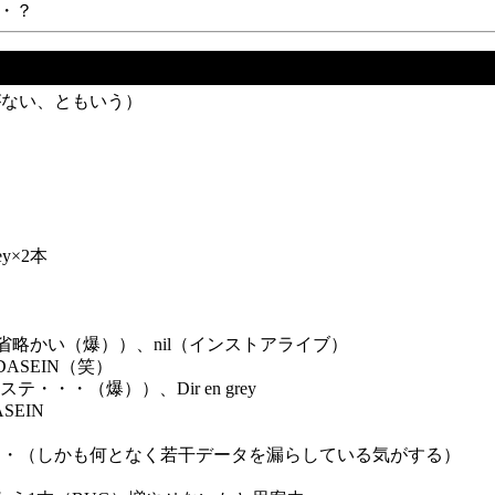
・？
がない、ともいう）
ey×2本
バン省略かい（爆））、nil（インストアライブ）
DASEIN（笑）
・・・（爆））、Dir en grey
SEIN
・・（しかも何となく若干データを漏らしている気がする）