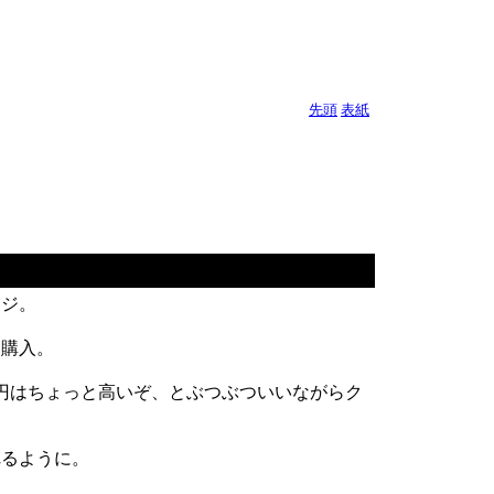
先頭
表紙
ンジ。
を購入。
0円はちょっと高いぞ、とぶつぶついいながらク
れるように。