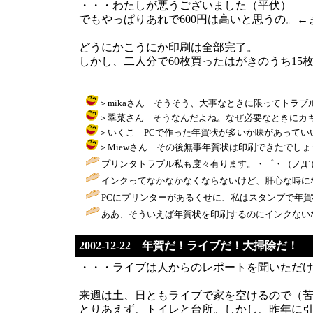
・・・わたしが悪うございました（平伏）
でもやっぱりあれで600円は高いと思うの。←
どうにかこうにか印刷は全部完了。
しかし、二人分で60枚買ったはがきのうち1
＞mikaさん そうそう、大事なときに限ってトラブルが起きる
＞翠菜さん そうなんだよね。なぜ必要なときにカギってインク
＞いくこ PCで作った年賀状が多いか味があっていいと思うぞ♪＜
＞Miewさん その後無事年賀状は印刷できたでしょうか？ / り
プリンタトラブル私も度々有ります。・゜・（ノД`
インクってなかなかなくならないけど、肝心な時にな
PCにプリンターがあるくせに、私はスタンプで年賀状作成(爆) /
ああ、そういえば年賀状を印刷するのにインクない
2002-12-22 年賀だ！ライブだ！大掃除だ！
・・・ライブは人からのレポートを聞いただ
来週は土、日ともライブで家を空けるので（
とりあえず、トイレと台所。しかし、昨年に