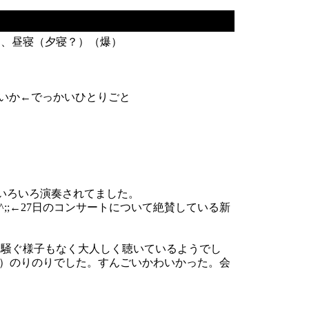
と、昼寝（夕寝？）（爆）
いいか←でっかいひとりごと
いろいろ演奏されてました。
;;←27日のコンサートについて絶賛している新
、騒ぐ様子もなく大人しく聴いているようでし
笑）のりのりでした。すんごいかわいかった。会