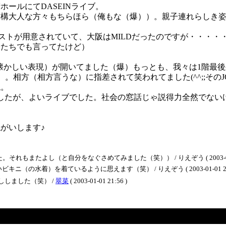
ールにてDASEINライブ。
構大人な方々もちらほら（俺もな（爆））。親子連れらしき姿も
トリストが用意されていて、大阪はMILDだったのですが・・・
分たちでも言ってたけど）
窓（懐かしい表現）が開いてました（爆）もっとも、我々は1階最
。相方（相方言うな）に指差されて笑われてました(^^;;その
ね。
したが、よいライブでした。社会の窓話じゃ説得力全然でない
がいします♪
またよし（と自分をなぐさめてみました（笑）） / りえぞう ( 2003-01-01 
（の水着）を着ているように思えます（笑） / りえぞう ( 2003-01-01 23:
しました（笑） /
翠菜
( 2003-01-01 21:56 )