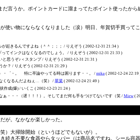
まだ言うか。ポイントカードに溜まってたポイント使ったから総
5枚が使い物にならなくなりました（涙）明日、年賀切手買って
んですよね（＾＾；；； / りえぞう ( 2002-12-31 21:34 )
はなくなるのでしょう。 / りえぞう ( 2002-12-31 21:33 )
スタンプ / りえぞう ( 2002-12-31 21:31 )
えぞう ( 2002-12-31 21:29 )
）・゜・。 特に卒論やってる時は困ります・・。 /
mika
( 2002-12-24 22:19 
くなるんだよねぇ…（笑） /
翠菜
( 2002-12-24 21:49 )
 いくこ ( 2002-12-23 21:24 )
なぁ・・・（遅！！！）。そしてまだ何も手をつけてないです（笑 /
Miew
( 2
けだが。なかなか楽しかった。
苦笑）大掃除開始（というほどでもないが）。
引き続き不要な食器やらタッパー（は商品名ですね。シール容