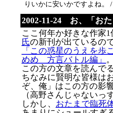
りいかに安いかですよね。 
2002-11-24 お、「
ここ何年か好きな作家1
氏
の新刊が出ているの
「この惑星のうえを歩
めめ 方言バトル編」
この方の文章を読んで
ちなみに賢明な皆様はお
ぞ、俺」はこの方の影
（高野さんじゃないっ
しかし、
おたまで臨死
あまりにシュールすぎ