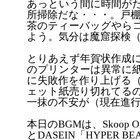
あっという間に時間が
所掃除だな・・・。戸
茶のティーバッグやら
よう。気分は魔窟探検
とりあえず年賀状作成
のプリンターは異常に
に失敗作を作り上げる
ェット紙売り切れてる
一抹の不安が（現在進
本日のBGMは、Skoop On S
とDASEIN「HYPER BE