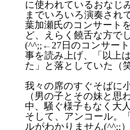
に使われているおなじ
までいろいろ演奏され
葉加瀬氏のコンサート
ど、えらく饒舌な方で
(^^;;←27日のコン
事を読み上げ、「以上
た」と落としていた（
我々の席のすぐそばに
（男の子とその妹と思
中、騒ぐ様子もなく大
そして、アンコール。
ルがわかりません(^^;