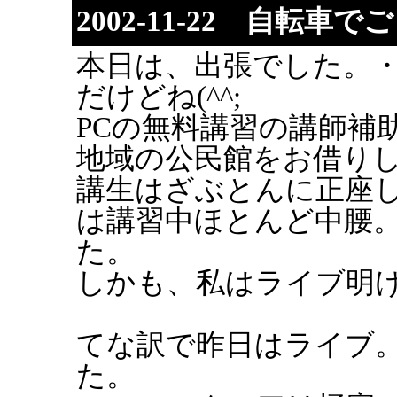
2002-11-22 自転車で
本日は、出張でした。
だけどね(^^;
PCの無料講習の講師補
地域の公民館をお借り
講生はざぶとんに正座
は講習中ほとんど中腰
た。
しかも、私はライブ明け
てな訳で昨日はライブ。Dir e
た。