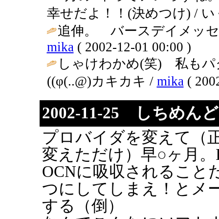
幸せだよ！！(決めつけ) / いくこ ( 
追伸。 バースデイメッセ
mika
( 2002-12-01 00:00 )
しゃけわかめ(笑) 私もパクッちゃ
((φ(..@)カキカキ /
mika
( 2002
2002-11-25 しちめ
プロバイダを変えて（
変えただけ）早○ヶ月。In
OCNに吸収されること
つにしてしまえ！とメ
する（倒）