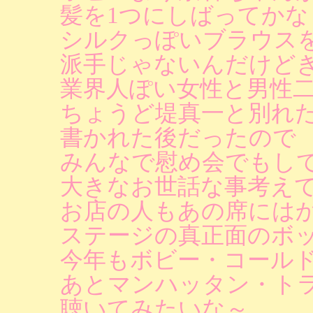
髪を1つにしばってか
シルクっぽいブラウス
派手じゃないんだけど
業界人ぽい女性と男性
ちょうど堤真一と別れ
書かれた後だったので
みんなで慰め会でもし
大きなお世話な事考え
お店の人もあの席には
ステージの真正面のボ
今年もボビー・コール
あとマンハッタン・ト
聴いてみたいな～。