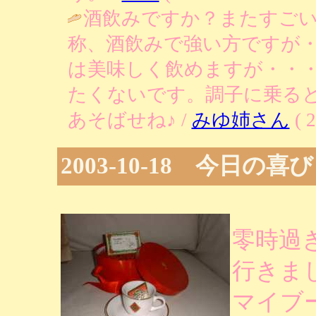
酒飲みですか？またすご
称、酒飲みで強い方ですが
は美味しく飲めますが・・
たくないです。調子に乗る
あそばせね♪ /
みゆ姉さん
( 2
2003-10-18 今日の喜び
零時過
行きま
マイブ