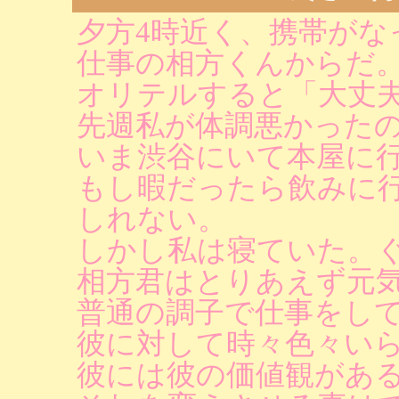
夕方4時近く、携帯がな
仕事の相方くんからだ
オリテルすると「大丈
先週私が体調悪かった
いま渋谷にいて本屋に
もし暇だったら飲みに
しれない。
しかし私は寝ていた。
相方君はとりあえず元
普通の調子で仕事をし
彼に対して時々色々い
彼には彼の価値観があ