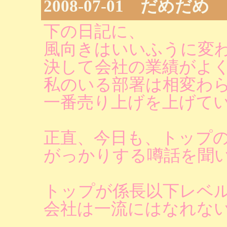
2008-07-01 だめだめ
下の日記に、
風向きはいいふうに変
決して会社の業績がよ
私のいる部署は相変わ
一番売り上げを上げて
正直、今日も、トップ
がっかりする噂話を聞
トップが係長以下レベ
会社は一流にはなれな