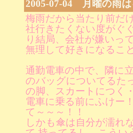
2005-07-04 月曜の
梅雨だから当たり前だけ
社行きたくない度がぐ
り結局、会社が嫌いっ
無理して好きになるこ
通勤電車の中で、隣に立
のバッグについてるた
の脚、スカートにつく
電車に乗る前にふけー！
て～～～！！
しかも傘は自分が濡れ
て 持ってるし。こうい