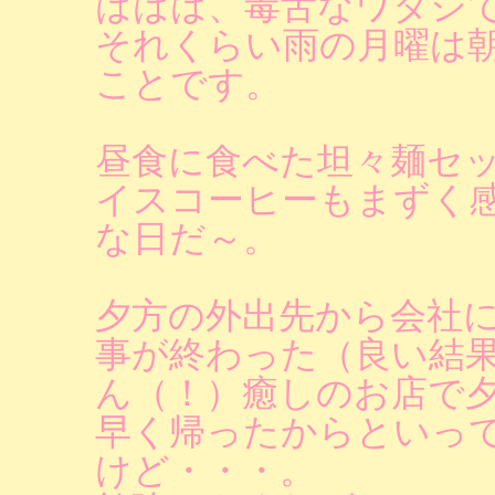
ははは、毒舌なワタシ
それくらい雨の月曜は
ことです。
昼食に食べた坦々麺セ
イスコーヒーもまずく
な日だ～。
夕方の外出先から会社に
事が終わった（良い結
ん（！）癒しのお店で
早く帰ったからといっ
けど・・・。