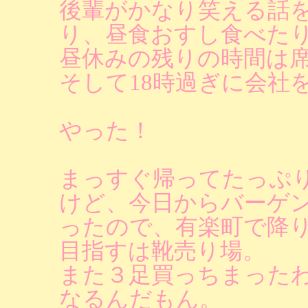
後輩がかなり笑える話
り、昼食おすし食べた
昼休みの残りの時間は
そして18時過ぎに会社
やった！
まっすぐ帰ってたっぷ
けど、今日からバーゲ
ったので、有楽町で降
目指すは靴売り場。
また３足買っちまった
なるんだもん。