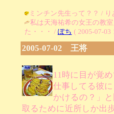
ミンチン先生って？？ / りあ ( 20
私は天海祐希の女王の教室
た・・・ /
ぽち
( 2005-07-03 
2005-07-02 王将
11時に目が覚
仕事してる彼に
かけるの？」と
取るために近所しか出