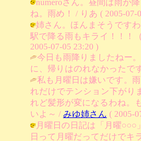
numeroさん。昼間は雨
ね。雨め！ / りあ ( 2005-07-05 
姉さん。ほんまそうですわ
駅で降る雨もキライ！！！（傘
2005-07-05 23:20 )
今日も雨降りましたねー
に、帰りはのれなかったです
私も月曜日は嫌いです。
れだけでテンション下がり
れど髪形が変になるわね。
いよ～ /
みゆ姉さん
( 2005-07
月曜日の日記は「月曜○○
日って月曜だってだけでキライなのよ