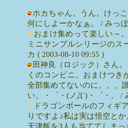
ホカちゃん。うん。けっこ
何にしよーかなぁ。 / みっぽん ( 2
おまけ集めって楽しい～
ミニサンプルシリージのスー
カ ( 2003-08-10 09:55 )
田神良（ロジック）さん。
くのコンビニ。おまけつき
全部集めてないのに。。。
い。・゜・(ノД`)・゜・。 / みっぽん
ドラゴンボールのフィギ
りですよ♪私は実は悟空と
天津飯を3人も当ててしまった