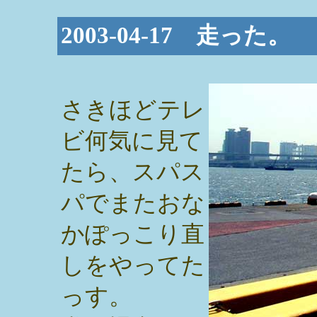
2003-04-17 走った。
さきほどテレ
ビ何気に見て
たら、スパス
パでまたおな
かぽっこり直
しをやってた
っす。