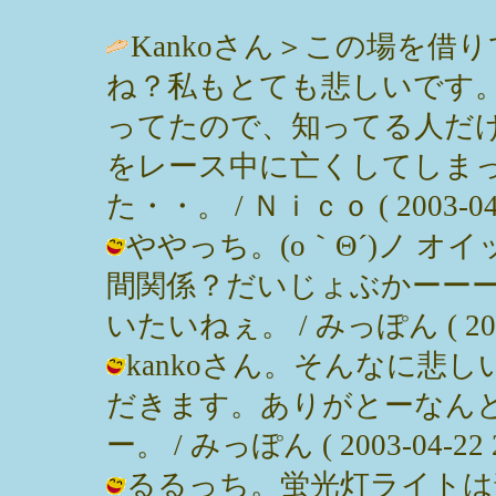
Kankoさん＞この場を
ね？私もとても悲しいです
ってたので、知ってる人だ
をレース中に亡くしてしま
た・・。 / Ｎｉｃｏ ( 2003-04-2
ややっち。(o｀Θ´)ノ オ
間関係？だいじょぶかーー
いたいねぇ。 / みっぽん ( 2003-0
kankoさん。そんなに悲
だきます。ありがとーなん
ー。 / みっぽん ( 2003-04-22 2
るるっち。蛍光灯ライトは