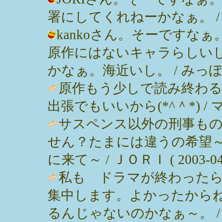
署にしてくれねーかなぁ。 / みっぽん
kankoさん。そーですな
原作にはないキャラらしい
かなぁ。海近いし。 / みっぽん ( 2
原作もう少しで読み終わる
出張でもいいから(*^＾*) / ママ ( 
サスペンス以外の刑事も
せん？たまには違うの希望
に来て～ / ＪＯＲＩ ( 2003-04-1
私も ドラマが終わった
集中します。よかったから
るんじゃないのかなぁ～。 / kanko 