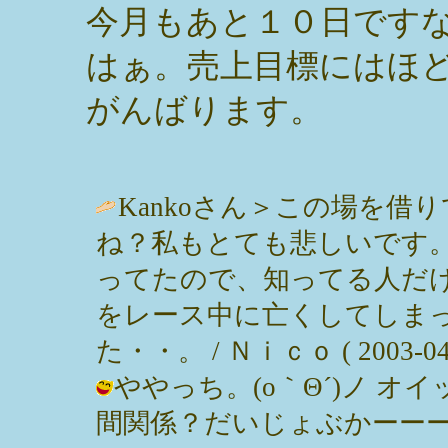
今月もあと１０日です
はぁ。売上目標にはほ
がんばります。
Kankoさん＞この場を
ね？私もとても悲しいです
ってたので、知ってる人だ
をレース中に亡くしてしま
た・・。 / Ｎｉｃｏ ( 2003-04-2
ややっち。(o｀Θ´)ノ オ
間関係？だいじょぶかーー