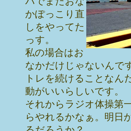
パでまたおな
かぽっこり直
しをやってた
っす。
私の場合はお
なかだけじゃないんで
トレを続けることなん
動がいいらしいです。
それからラジオ体操第
らやれるかなぁ。明日
るだろうか？