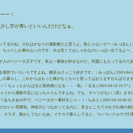
。
ーーー！
う少し空が青いといいんだけどなぁ。
。それはかなりの運動量だと思うよ。恥じゃないぞー / みっぽん ( 2003-04-
ちゃりしか乗れないのです。今は安くておしゃれなのいっぱい出てるよー。ちな
のベジータ王子です。私も一番彼が好きなのだ。同盟にも入ってるのであった。男の
ろいろですよね。横浜もけっこう好きです。 / みっぽん ( 2003-04-18 23
し。これからはもっと稼がなくちゃと思ってはおりますがんばります。 / みっぽん ( 
とがんばると筋肉痛になる・・・恥。 / るる ( 2003-04-18 19:57 )
ら運動不足になっちゃうんですよね。でも、チャリがない（笑）まずはチャリンコを買わな
の中で、ベジータが一番好きじゃ～！ / ちみと ( 2003-04-18 08:42 
雰囲気。神奈川とつながってるのに、見るところでそれぞれ海の表情も違うんだよね。 
、カラダ、動かしてないなあ。イナカで暮らしてると、ついついクルマで行動