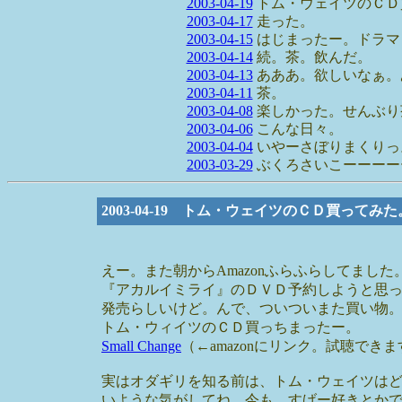
2003-04-19
トム・ウェイツのＣＤ
2003-04-17
走った。
2003-04-15
はじまったー。ドラマ
2003-04-14
続。茶。飲んだ。
2003-04-13
あああ。欲しいなぁ。
2003-04-11
茶。
2003-04-08
楽しかった。せんぶり
2003-04-06
こんな日々。
2003-04-04
いやーさぼりまくりっ
2003-03-29
ぶくろさいこーーーー
2003-04-19 トム・ウェイツのＣＤ買ってみた
えー。また朝からAmazonふらふらしてました
『アカルイミライ』のＤＶＤ予約しようと思
発売らしいけど。んで、ついついまた買い物
トム・ウィイツのＣＤ買っちまったー。
Small Change
（←amazonにリンク。試聴できま
実はオダギリを知る前は、トム・ウェイツは
いような気がしてね。今も、すげー好きとか