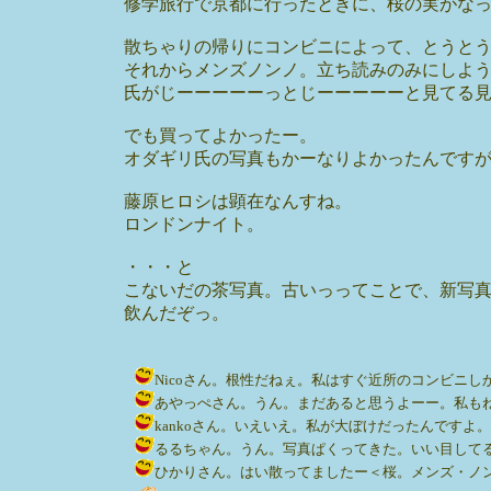
修学旅行で京都に行ったときに、桜の実がな
散ちゃりの帰りにコンビニによって、とうと
それからメンズノンノ。立ち読みのみにしよ
氏がじーーーーーっとじーーーーーと見てる
でも買ってよかったー。
オダギリ氏の写真もかーなりよかったんです
藤原ヒロシは顕在なんすね。
ロンドンナイト。
・・・と
こないだの茶写真。古いっってことで、新写真
飲んだぞっ。
Nicoさん。根性だねぇ。私はすぐ近所のコンビニしか行ってない
あやっぺさん。うん。まだあると思うよーー。私もねぇ。すぐ
kankoさん。いえいえ。私が大ぼけだったんですよ。聞茶は前
るるちゃん。うん。写真ぱくってきた。いい目してるよねぇ。 / 
ひかりさん。はい散ってましたー＜桜。メンズ・ノンノ。ほんと買