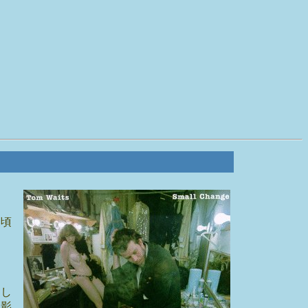
月頃
らし
り影