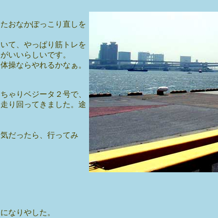
またおなかぽっこり直しを
ていて、やっぱり筋トレを
動がいいらしいです。
オ体操ならやれるかなぁ。
？
愛ちゃりベジータ２号で、
ら走り回ってきました。途
天気だったら、行ってみ
痛になりやした。