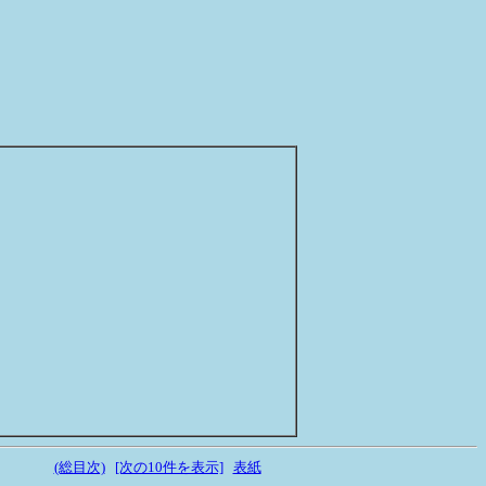
(総目次)
[次の10件を表示]
表紙