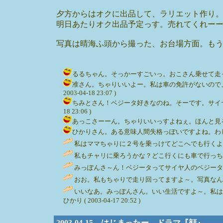
夕方からはオクに出品して、ラリエット作り
明日あたりオク出品予定っす。売れてくれー
写真は晴海ふ頭から撮った、お台場方面。も
るるちゃん。そっかーすごいっ。おこさん乗せて走ってるのね
准さん。ちゃりいいよー。私は車の免許がないので、
2003-04-18 23:07 )
ちみとさん！ベジータ好きなのね。そーです。サイヤ人
18 23:06 )
あっこさーーん。ちゃりいいっすよねぇ。ほんと見る場所でい
ひかりさん。ある意味人間失格っぽいですよね。わしの暮ら
私はママちゃりに２号を乗っけてどこへでも行くよ～！ちょっ
私もチャリに乗ろうかな？どこ行くにも車で行っちゃうか
みっぽんさ～ん！ベジータってサイヤ人のベジータ？あちきあ
おお。私もちゃりで走り回ってますよ～。写真なんだかいい
いいなあ。みっぽんさん。いい生活ですよ～。私は
ひかり ( 2003-04-17 20:52 )
2003-04-15 はじまったー。ドラマ『顔』