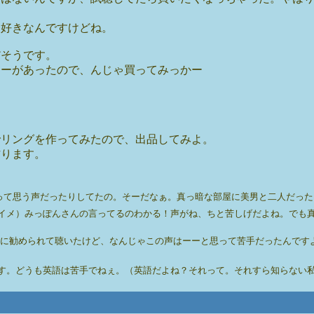
は好きなんですけどね。
だそうです。
ューがあったので、んじゃ買ってみっかー
でリングを作ってみたので、出品してみよ。
作ります。
う声だったりしてたの。そーだなぁ。真っ暗な部屋に美男と二人だったらアイズレーがいい
イメ）みっぽんさんの言ってるのわかる！声がね、ちと苦しげだよね。でも真っ
人に勧められて聴いたけど、なんじゃこの声はーーと思って苦手だったんですよ。
英語は苦手でねぇ。（英語だよね？それって。それすら知らない私、ホッホッホッ） / k