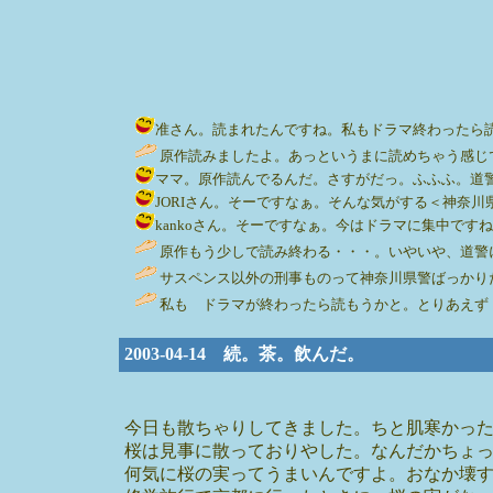
准さん。読まれたんですね。私もドラマ終わったら読んでみよー。 
原作読みましたよ。あっというまに読めちゃう感じですよ。 / 准 
ママ。原作読んでるんだ。さすがだっ。ふふふ。道警。遠いぞーー 
JORIさん。そーですなぁ。そんな気がする＜神奈川県警。湾岸
kankoさん。そーですなぁ。今はドラマに集中ですね。耕
原作もう少しで読み終わる・・・。いやいや、道警にもきて！出張で
サスペンス以外の刑事ものって神奈川県警ばっかりだと思い
私も ドラマが終わったら読もうかと。とりあえずドラマに集
2003-04-14 続。茶。飲んだ。
今日も散ちゃりしてきました。ちと肌寒かっ
桜は見事に散っておりやした。なんだかちょ
何気に桜の実ってうまいんですよ。おなか壊