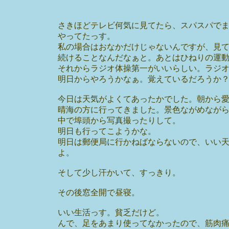
さきほどテレビ何気に見てたら、スパスパで
やってたっす。
私の場合はおなかだけじゃないんですが、見
続けることなんだなぁと。あとはひねりの運
それからラジオ体操第一がいいらしい。ラジ
明日からやろうかなぁ。覚えているだろうか
今日は天気がよくてあったかでした。朝から
晴海の方に行ってきました。景色ながめなが
中で埠頭から写真撮ったりして。
明日も行ってこようかな。
明日は郵便局に行かねばならないので、いい
よ。
そして少し汗かいて、すっきり。
その後窓全開で昼寝。
いい生活っす。貧乏だけど。
んで、足をあまり使ってなかったので、筋肉