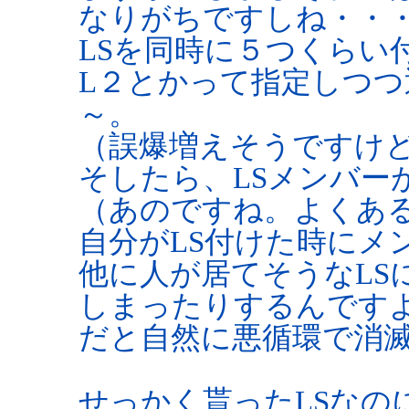
なりがちですしね・・
LSを同時に５つくらい
L２とかって指定しつ
～。
（誤爆増えそうですけ
そしたら、LSメンバー
（あのですね。よくあ
自分がLS付けた時にメ
他に人が居てそうなLS
しまったりするんですよ
だと自然に悪循環で消
せっかく貰ったLSなの