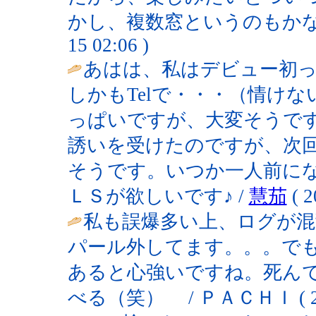
かし、複数窓というのもかなり大変
15 02:06 )
あはは、私はデビュー初
しかもTelで・・・（情け
っぱいですが、大変そうで
誘いを受けたのですが、次
そうです。いつか一人前に
ＬＳが欲しいです♪ /
慧茄
( 2
私も誤爆多い上、ログが
パール外してます。。。で
あると心強いですね。死ん
べる（笑） / ＰＡＣＨＩ ( 2003-