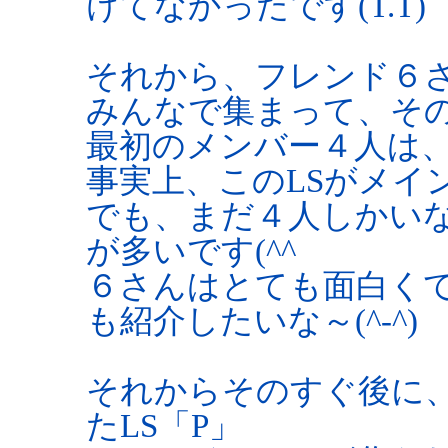
けてなかったです(T.T)
それから、フレンド６さ
みんなで集まって、そ
最初のメンバー４人は
事実上、このLSがメイ
でも、まだ４人しかい
が多いです(^^ゞ
６さんはとても面白く
も紹介したいな～(^-^)
それからそのすぐ後に
たLS「P」