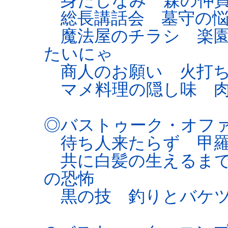
身だしなみ 森の仲買
総長講話会 墓守の悩
魔法屋のチラシ 楽園
たいにゃ
商人のお願い 火打ち
マメ料理の隠し味 肉
◎バストゥーク・オフ
待ち人来たらず 甲羅
共に白髪の生えるまで
の恐怖
黒の技 釣りとバケ