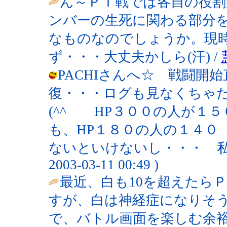
ん～ＰＴ戦では各自の役割
ンバーの生死に関わる部分
なものなのでしょうか。現
ず・・・大丈夫かしら(汗) /
PACHIさんへ☆ 戦闘開
復・・・ログも見なくちゃ
(^^ゞ HP３００の人が
も、HP１８０の人の１４０
ないといけないし・・・ 私も
2003-03-11 00:49 )
最近、白も10を超えたら
すが、白は神経症になりそ
で、バトル画面を楽しむ余