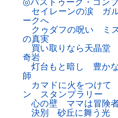
◎バストゥーク・コン
セイレーンの涙 ガル
ークへ
クゥダフの呪い ミス
の真実
買い取りなら天晶堂 
奇岩
灯台もと暗し 豊かな
師
カマドに火をつけて 
ン スタンプラリー
心の壁 ママは冒険者
決別 砂丘に舞う光 