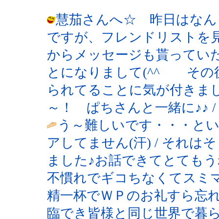
慧茄さんへ☆ 昨日はなん
ですが、フレンドリストを見
からメッセージも貰ってい
とになりまして(^^ゞ その
られてることに気が付きまし
～！ ぱちさんと一緒に♪♪ / 夜月 ( 
う～難しいです・・・と
アしてません(汗) / それ
ました♪お話できてとてもう
不慣れでギコちなくてスミ
精一杯でＷＰのお礼すら忘
臨でき皆様と同じ世界で暮