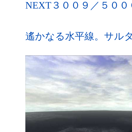
NEXT３００９／５００
遙かなる水平線。サル