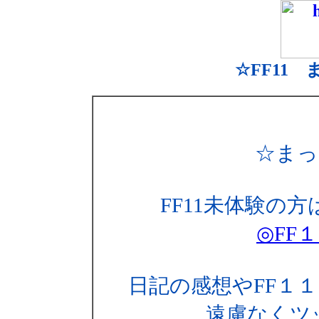
☆FF11
☆まっ
FF11未体験の方
◎FF
日記の感想やFF１
遠慮なくツ