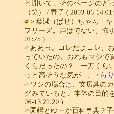
と開いて、そのページのど
（笑） / 青子 ( 2003-06-14 01:
＞葉瀬（ぱせ）ちゃん キ
フリーズ。声はでない。怖すぎて。（
01:25 )
ああっ。コレだよコレ。
っていたの。おれもマジで
くらだったの？ 一万くら
っと高そうな気が…。 /
ら
ワシの場合は、文房具の
グみていると、本体の目的を
06-13 22:20 )
図鑑とゆーか百科事典？子