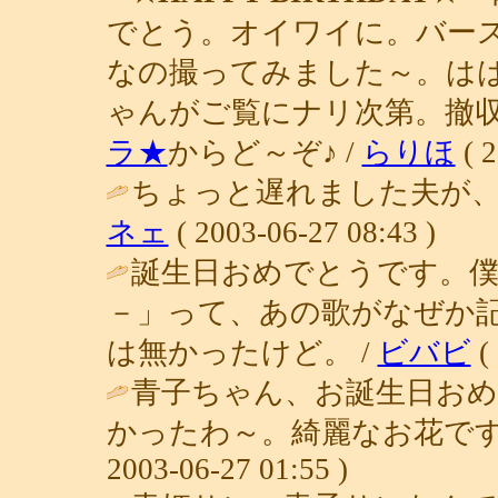
でとう。オイワイに。バー
なの撮ってみました～。は
ゃんがご覧にナリ次第。撤
ラ★
からど～ぞ♪ /
らりほ
( 2
ちょっと遅れました夫が、 Ha
ネェ
( 2003-06-27 08:43 )
誕生日おめでとうです。僕
－」って、あの歌がなぜか
は無かったけど。 /
ビバビ
( 
青子ちゃん、お誕生日お
かったわ～。綺麗なお花です
2003-06-27 01:55 )