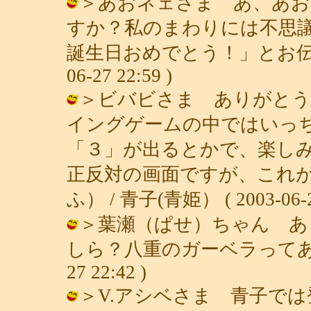
＞あおネェさま あ、あお
すか？私のまわりには不思
誕生日おめでとう！」とお伝えくだ
06-27 22:59 )
＞ビバビさま ありがとう
イングゲームの中ではいっ
「３」が出るとかで、楽し
正反対の画面ですが、これ
ふ） / 青子(青姫） ( 2003-06-27
＞葉瀬（ぱせ）ちゃん あ
しら？八重のガーベラってあるのか
27 22:42 )
＞V.アシベさま 青子で