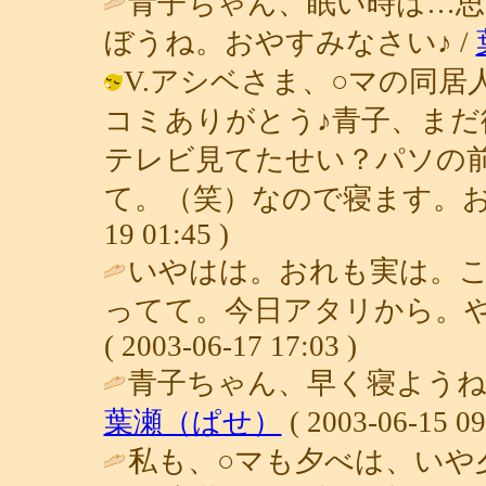
青子ちゃん、眠い時は…思
ぼうね。おやすみなさい♪ /
V.アシベさま、○マの同
コミありがとう♪青子、ま
テレビ見てたせい？パソの
て。（笑）なので寝ます。おやすみ
19 01:45 )
いやはは。おれも実は。
ってて。今日アタリから。や
( 2003-06-17 17:03 )
青子ちゃん、早く寝ようね～
葉瀬（ぱせ）
( 2003-06-15 09
私も、○マも夕べは、いや