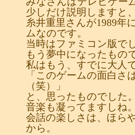
みなさんはテレビゲー
少しだけ説明しますと、
糸井重里さんが1989
ムなのです。
当時はファミコン版で
もう夢中になったもの
私はもう、すでに大人
「このゲームの面白さ
（笑）」
と、思ったものでした
音楽も凝ってますしね
会話の楽しさは、ほら
から。