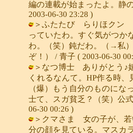
編の連載が始まったよ。静の娘
2003-06-30 23:28 )
＞ふたたび らりほクン 
っていたわ。すぐ気がつか
わ。（笑）鈍だわ。（→私
ぞ！） / 青子 ( 2003-06-30 00:
＞なつ博士 ありがとう♪嬉
くれるなんて。HP作る時、
（爆）もう自分のものにな
士て、スガ貧乏？（笑）公式HPも
06-30 00:26 )
＞クマさま 女の子が、若
分の顔を見ている。マスカ