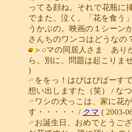
ってる顔ね。それで花瓶に
でまた、泣く。「花を食う
うかぶの。映画の１シーン
さんちのワンコはどうなの？（笑） / 
＞○マの同居人さま あり
ら。別に、問題は起こりません。（笑）
)
ををっ！はぴはぴばーすで
想い出しますた（笑） / なつ博士 ( 
ワシの犬っこは、家に花
す・・・・・ /
クマ
( 2003-06
お誕生日、おめでとうご