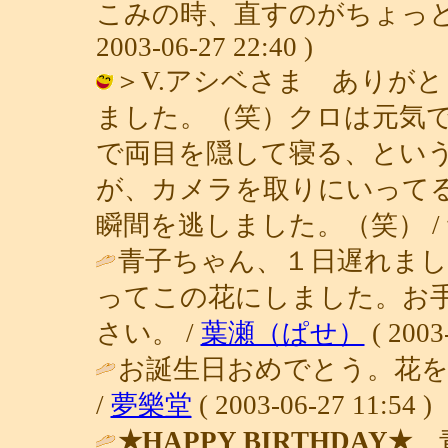
こみの時、直すのがちょっとメ
2003-06-27 22:40 )
＞V.アシベさま ありが
ました。（笑）クロは元気
で両目を隠して寝る、とい
が、カメラを取りにいって
瞬間を逃しました。（笑） / 青子(青姫
青子ちゃん、１日遅れまし
ってこの花にしました。お
さい。 /
葉瀬（ぱせ）
( 2003
お誕生日おめでとう。花
/
夢樂堂
( 2003-06-27 11:54 )
★HAPPY BIRTHDAY★
青