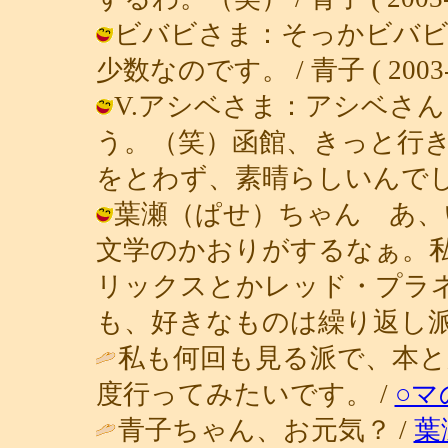
ビバビさま：そっかビバビ
少数なのです。 / 青子 ( 2003-05
V.アシベさま：アシベさ
う。（笑）函館、きっと行
をとわず、素晴らしいんでしょうね。 /
葉瀬（ぱせ）ちゃん あ、
文学のかおりがするなぁ。私
リックスとかレッド・プラ
も、好きなものは繰り返し派！ / 青子 
私も何回も見る派で、本と
度行ってみたいです。 /
○マ
青子ちゃん、お元気？ /
葉