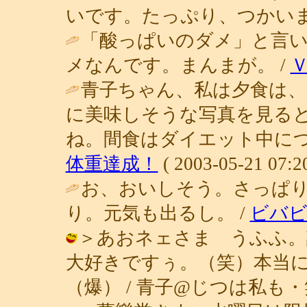
いです。たっぷり、つかいます。 / 青
「酸っぱいのダメ」と言
メなんです。まんまが。 /
青子ちゃん、私は夕食は、
に美味しそうな写真を見る
ね。間食はダイエット中につ
体重達成！
( 2003-05-21 07:20
お、おいしそう。さっぱ
り。元気も出るし。 /
ビバビ
＞あおネェさま うふふ。
大好きですぅ。（笑）本当
（爆） / 青子@じつは私も・笑 ( 20