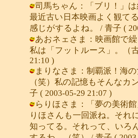
司馬ちゃん：「ブリ！」は
最近古い日本映画よく観て
感じがするよね。 / 青子 ( 2003-0
あおネェさま：映画館で繰
私は「フットルース」。（古いよな。
21:10 )
まりなさま：制覇派！海の
（笑）私の記憶もそんなカン
子 ( 2003-05-29 21:07 )
らりほさま：「夢の美術館
りほさんも一回派ね。それ
知ってる。それって、いろ
するわ。（笑） / 青子 ( 2003-05