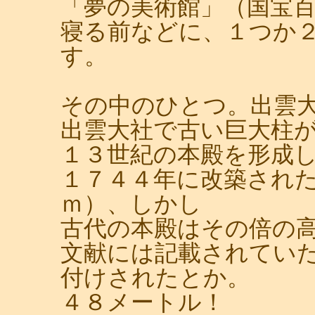
「夢の美術館」（国宝
寝る前などに、１つか
す。
その中のひとつ。出雲
出雲大社で古い巨大柱
１３世紀の本殿を形成
１７４４年に改築され
ｍ）、しかし
古代の本殿はその倍の
文献には記載されてい
付けされたとか。
４８メートル！