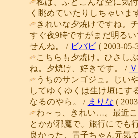
私は、ふとこんな空に気
く眺めていたりしちゃいます
きれいな夕焼けですね。
すぐ夜9時ですがまだ明る
せんね。 /
ビバビ
( 2003-05-3
こちらも夕焼け。ひさし
ね。夕焼け、好きです。 /
Ｖ
うちのサンゴジュ。じい
してゆくゆくは生け垣にす
なるのやら。 /
まりな
( 2003
わ～っ、きれい…。最近
とかが邪魔で。旅行にでも
良かった、青子ちゃん元気で