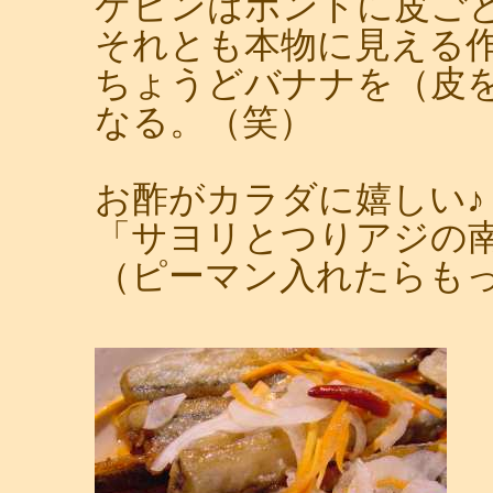
ケビンはホントに皮ご
それとも本物に見える
ちょうどバナナを（皮
なる。（笑）
お酢がカラダに嬉しい♪
「サヨリとつりアジの
（ピーマン入れたらも