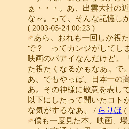
ぁ・・・。あ、出雲大社の
な～。って、そんな記憶しか
( 2003-05-24 00:23 )
あら。おれも一回しか視
で？ ってカンジがしてし
映画のバアイなんだけど。
た視たくなるかもなあ。で
あ。でもやっぱ。日本一の
あ。その神様に敬意を表し
以下にしたって聞いたコト
な気がするなあ。 /
らりほ
( 
僕も一度見た本、映画、場