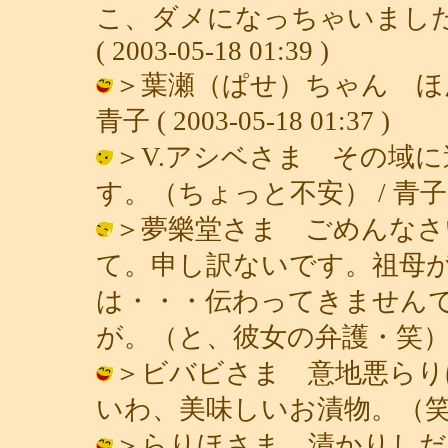
こ、ダメになっちゃいました
( 2003-05-18 01:39 )
＞葉瀬（ぱせ）ちゃん ほ
青子 ( 2003-05-18 01:37 )
＞V.アシベさま その域
す。（ちょっと不安） / 青子 ( 200
＞夢樂堂さま ごめんなさ
て。申し訳ないです。祖母
は・・・伝わってきません
が。（と、彼女の弁護・笑） / 青子 (
＞ビバビさま 意地悪らり
いわ、美味しいお漬物。（笑） / 青子 
＞らりほさま 漬かりしだ