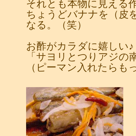
それとも本物に見える
ちょうどバナナを（皮
なる。（笑）
お酢がカラダに嬉しい♪
「サヨリとつりアジの
（ピーマン入れたらも