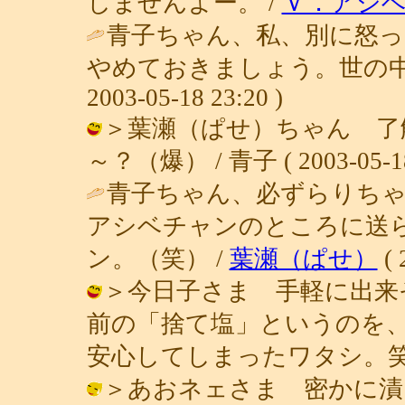
しませんよー。 /
Ｖ．アシ
青子ちゃん、私、別に怒
やめておきましょう。世の中
2003-05-18 23:20 )
＞葉瀬（ぱせ）ちゃん 了
～？（爆） / 青子 ( 2003-05-18 
青子ちゃん、必ずらりち
アシベチャンのところに送
ン。（笑） /
葉瀬（ぱせ）
( 
＞今日子さま 手軽に出来
前の「捨て塩」というのを
安心してしまったワタシ。笑） / 青子 
＞あおネェさま 密かに漬