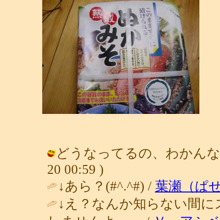
どうなってるの、わかんない、も
20 00:59 )
↓あら？(#^.^#) /
葉瀬（ぱ
↓え？なんか知らない間に