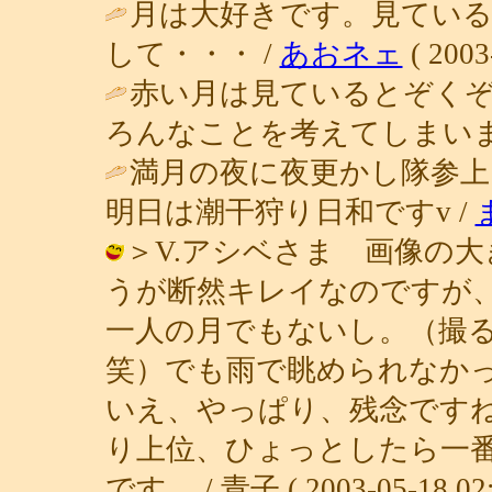
月は大好きです。見ている
して・・・ /
あおネェ
( 2003
赤い月は見ているとぞく
ろんなことを考えてしまいま
満月の夜に夜更かし隊参上
明日は潮干狩り日和ですv /
＞V.アシベさま 画像の
うが断然キレイなのですが
一人の月でもないし。（撮
笑）でも雨で眺められなか
いえ、やっぱり、残念です
り上位、ひょっとしたら一
です。 / 青子 ( 2003-05-18 02: