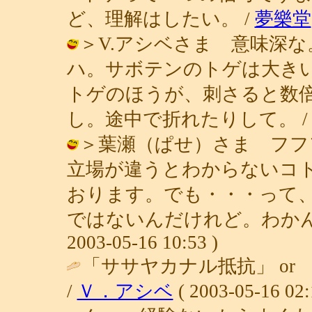
ど、理解はしたい。 /
夢樂堂
＞V.アシベさま 意味深
ハ。サボテンのトゲは大き
トゲのほうが、刺さると数
し。途中で折れたりして。 / 青子 ( 
＞葉瀬（ぱせ）さま フフ
立場が違うとわからないコ
おります。でも・・・って
ではないんだけれど。わかんな
2003-05-16 10:53 )
「ササヤカナル抵抗」 o
/
Ｖ．アシベ
( 2003-05-16 02: