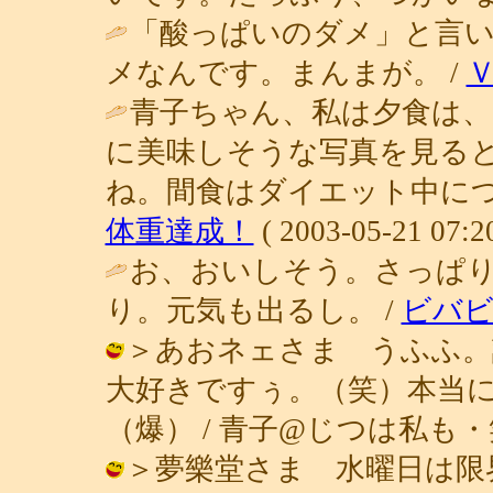
「酸っぱいのダメ」と言
メなんです。まんまが。 /
青子ちゃん、私は夕食は、
に美味しそうな写真を見る
ね。間食はダイエット中につ
体重達成！
( 2003-05-21 07:20
お、おいしそう。さっぱ
り。元気も出るし。 /
ビバビ
＞あおネェさま うふふ。
大好きですぅ。（笑）本当
（爆） / 青子@じつは私も・笑 ( 20
＞夢樂堂さま 水曜日は限