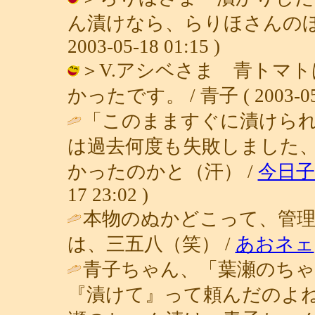
ん漬けなら、らりほさんのほう
2003-05-18 01:15 )
＞V.アシベさま 青トマ
かったです。 / 青子 ( 2003-05-1
「このまますぐに漬けら
は過去何度も失敗しました
かったのかと（汗） /
今日
17 23:02 )
本物のぬかどこって、管
は、三五八（笑） /
あおネェ
青子ちゃん、「葉瀬のち
『漬けて』って頼んだのよ