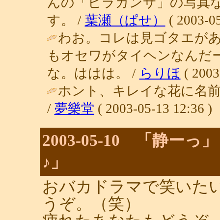
んの「ビラカンサ」の写真
す。 /
葉瀬（ぱせ）
( 2003-05
わお。コレは見ゴタエが
もオセワがタイヘンなんだ
な。ははは。 /
らりほ
( 2003
ホント、キレイな花に名
/
夢樂堂
( 2003-05-13 12:36 )
2003-05-10 「静
♪」
おバカドラマで笑いた
うぞ。（笑）