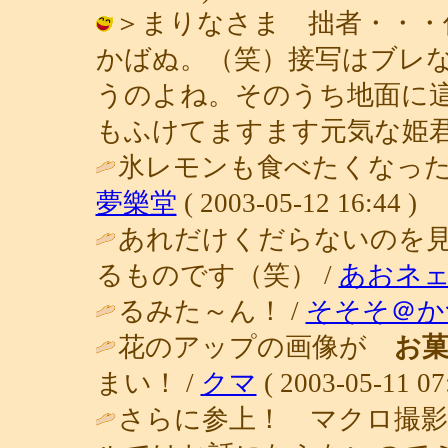
＞まりなさま 拙者・・・
かばぬ。（笑）接写はブレ
うのよね。そのうち地面に
もふけてますます元気な姫君ですね。 /
氷レモンも食べたくなった
夢樂堂
( 2003-05-12 16:44 )
あれだけくだらないのを
るものです（笑） /
あおネ
るみた～ん！ /
そそそ＠か
花のアップの画像が
お
まい！ /
クマ
( 2003-05-11 07
さらに参上！ マクロ撮