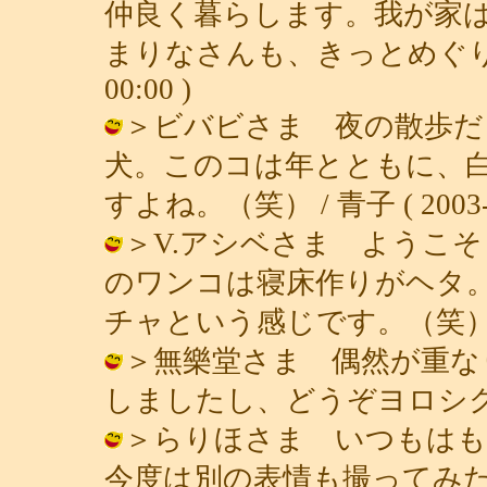
仲良く暮らします。我が家
まりなさんも、きっとめぐり会えます
00:00 )
＞ビバビさま 夜の散歩だ
犬。このコは年とともに、
すよね。（笑） / 青子 ( 2003-05
＞V.アシベさま ようこ
のワンコは寝床作りがヘタ
チャという感じです。（笑） / 青子 (
＞無樂堂さま 偶然が重な
しましたし、どうぞヨロシク！ / 青子
＞らりほさま いつもはも
今度は別の表情も撮ってみたいです。 /