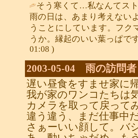
そう寒くて…私なんてス
雨の日は、あまり考えない
うことにしています。フク
うか。縁起のいい葉っぱです
01:08 )
2003-05-04 雨の訪問者
遅い昼食をすませ家に
我が家のワンコたちは
カメラを取って戻って
違う違う、まだ仕事中
さぁーいい顔して。バ
あ、動いちゃだめ。も