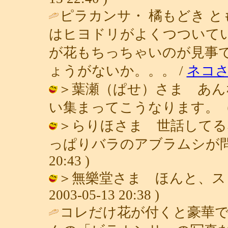
ピラカンサ・ 橘もどき 
はヒヨドリがよくつついて
が花もちっちゃいのが見事
ょうがないか。。。 /
ネコ
＞葉瀬（ぱせ）さま あん
い集まってこうなります。（笑） / 青
＞らりほさま 世話してる
っぱりバラのアブラムシが問題なの。
20:43 )
＞無樂堂さま ほんと、スッ
2003-05-13 20:38 )
コレだけ花が付くと豪華