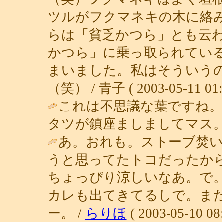
ツルがフクマネキの木に絡
らは「貧乏かつら」とも云
かつら」に乗っ取られてい
まいました。私はそういう
（笑） / 青子 ( 2003-05-11 01:
これは不思議な葉ですね
タツが鎮座ましましてマス。
あ。おれも。ストーブ焚
うと思ってたトコだったか
ちょっぴり涼しいなあ。で
カレも出てきてるしで。ま
ー。 /
らりほ
( 2003-05-10 08: