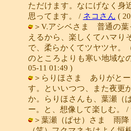
ただけます。なにげなく身
思ってます。 /
ネコさん
( 20
＞V.アシベさま 普通の
えるから、楽しくてハマり
で、柔らかくてツヤツヤ。（
のところよりも寒い地域なのです
05-11 01:49 )
＞らりほさま ありがとー
す。といいつつ、また夜更
か。らりほさんも、葉瀬（
ー。と、想像して楽しむ。 / 青子 ( 
＞葉瀬（ぱせ）さま 雨降
（笑）フクマネキはよく垣