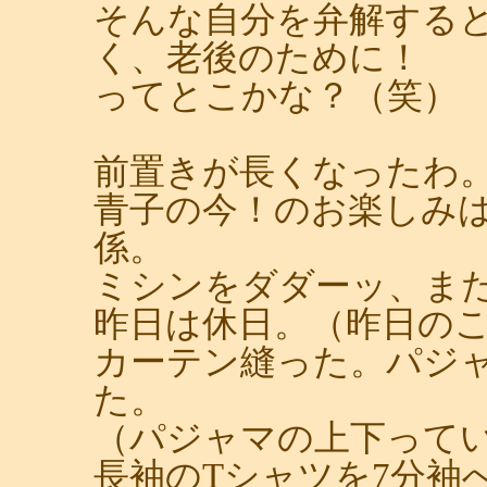
そんな自分を弁解する
く、老後のために！
ってとこかな？（笑）
前置きが長くなったわ
青子の今！のお楽しみ
係。
ミシンをダダーッ、ま
昨日は休日。（昨日の
カーテン縫った。パジ
た。
（パジャマの上下って
長袖のTシャツを7分袖