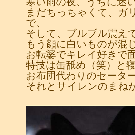
寒い雨の夜、うちに迷
まだちっちゃくて、ガ
で、
そして、ブルブル震え
もう顔に白いものが混
お転婆でキレイ好きで
特技は缶舐め（笑）と
お布団代わりのセータ
それとサイレンのまね