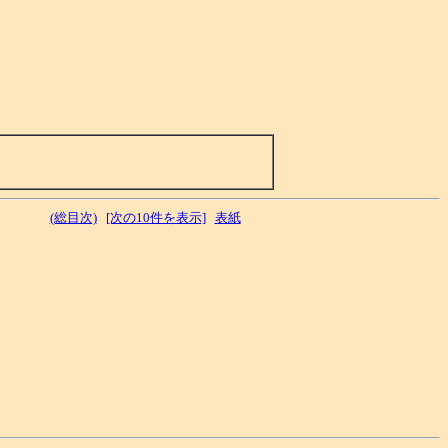
(総目次)
[次の10件を表示]
表紙