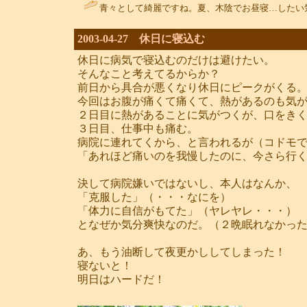
青々として綺麗ですね。夏、木陰でお昼寝…したい
2003-04-27 休日に寝込む
休日に病気で寝込むのだけは避けたい。
そんなこと考えてるからか？
前日から具合が悪くなり休日にピークがくる
今回はお腹が痛くて痛くて、熱があるのも気
２日目に熱があることに気がつくが、口をき
３日目、仕事中も痛む。
病院に連れてくから、と言われるが（コドモ
「あれほど痛いのを我慢したのに、今さら行
決して病院嫌いではないし、本人はなんか、
「克服した」（・・・なにを）
「体力に自信がもてた」（ヤレヤレ・・・）
となぜか気分爽快なのだ。（２晩眠れなかっ
あ、もう油断して夜更かししてしまった！
寝ないと！
明日はハードだ！