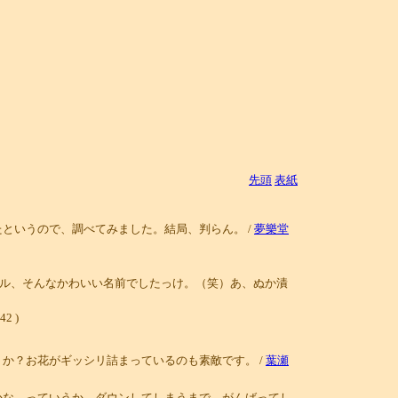
先頭
表紙
というので、調べてみました。結局、判らん。 /
夢樂堂
ル、そんなかわいい名前でしたっけ。（笑）あ、ぬか漬
2 )
か？お花がギッシリ詰まっているのも素敵です。 /
葉瀬
かな。っていうか。ダウンしてしまうまで。がんばってし