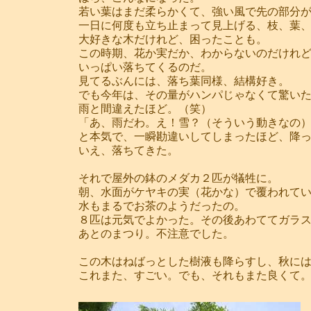
若い葉はまだ柔らかくて、強い風で先の部分
一日に何度も立ち止まって見上げる、枝、葉
大好きな木だけれど、困ったことも。
この時期、花か実だか、わからないのだけれ
いっぱい落ちてくるのだ。
見てるぶんには、落ち葉同様、結構好き。
でも今年は、その量がハンパじゃなくて驚い
雨と間違えたほど。（笑）
「あ、雨だわ。え！雪？（そういう動きなの
と本気で、一瞬勘違いしてしまったほど、降
いえ、落ちてきた。
それで屋外の鉢のメダカ２匹が犠牲に。
朝、水面がケヤキの実（花かな）で覆われて
水もまるでお茶のようだったの。
８匹は元気でよかった。その後あわててガラ
あとのまつり。不注意でした。
この木はねばっとした樹液も降らすし、秋に
これまた、すごい。でも、それもまた良くて