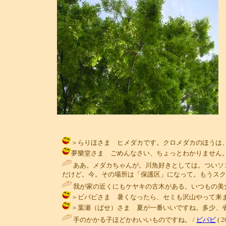
＞らりほさま ヒメダカです。クロメダカのほうは、もう姿
夢樂堂さま ごめんなさい、ちょっとわかりません。毎日成長
ああ。メダカちゃんが。川魚好きとしては。ついソ
だけど。今。その場所は「保護区」になって。もうスク
我が家の近くにもケヤキの古木がある。いつもの美
＞ビバビさま 暑くなったら、セミも沢山やって来ます。それはに
＞葉瀬（ぱせ）さま 夏が一番いいですね。多少、省エネに
手のかかる子ほどかわいいものですね。 /
ビバビ
( 2