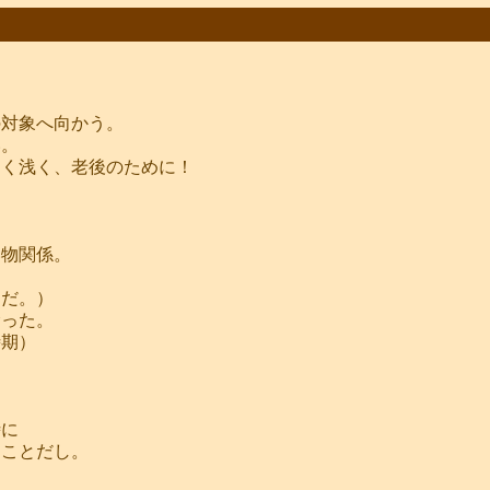
の対象へ向かう。
い。
ーく浅く、老後のために！
い物関係。
。
けだ。）
縫った。
時期）
時に
ることだし。