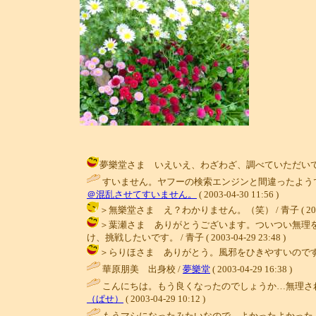
夢樂堂さま いえいえ、わざわざ、調べていただいて、すみませ
すいません。ヤフーの検索エンジンと間違ったよう
＠混乱させてすいません。
( 2003-04-30 11:56 )
＞無樂堂さま え？わかりません。（笑） / 青子 ( 2003-04
＞葉瀬さま ありがとうございます。ついつい無理
け、挑戦したいです。 / 青子 ( 2003-04-29 23:48 )
＞らりほさま ありがとう。風邪をひきやすいのです。これでも
華原朋美 出身校 /
夢樂堂
( 2003-04-29 16:38 )
こんにちは。もう良くなったのでしょうか…無理さ
（ぱせ）
( 2003-04-29 10:12 )
もうマシになったみたいなので。よかったよかった