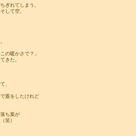
がちぎれてしまう。
、そして空。
ど
た。
）この暖かさで？」
ってきた。
いて、
スで蓋をしたけれど
は落ち葉が
。（笑）