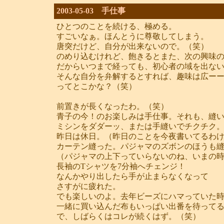
2003-05-03 手仕事
ひとつのことを続ける、極める。
すごいなぁ。ほんとうに尊敬してしまう。
唐突だけど、自分が出来ないので。（笑）
のめり込むけれど、飽きるとまた、次の興味
だからいつまで経っても、初心者の域を出な
そんな自分を弁解するとすれば、趣味は広ー
ってとこかな？（笑）
前置きが長くなったわ。（笑）
青子の今！のお楽しみは手仕事。それも、縫
ミシンをダダーッ、または手縫いでチクチク
昨日は休日。（昨日のことを今夜書いてるわ
カーテン縫った。パジャマのズボンのほうも
（パジャマの上下っていらないのね、いまの
長袖のTシャツを7分袖へチェンジ！
なんかやり出したら手が止まらなくなって
さすがに疲れた。
でも楽しいのよ。去年ビーズにハマっていた
一緒に買い込んだ布もいっぱい出番を待って
で、しばらくはコレが続くはず。（笑）