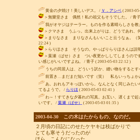
黄金の夕焼け！美しいデス。 /
Ｖ．アシベ
( 2003-05-
＞無樂堂さま 偶然！私の祖父もそうでした。 / 青子 ( 2003
我がオヤジはテーラー。ものを作る素晴らしさを教え
＞クマさま うふっ。出来上がりは、どうであれ、何かものを作
＞まりなさま まりなさんもいいこと云うなぁ。（笑）お
22:24 )
＞らりほさま そうなの。やっぱりらりほさんは説明が上手！
＞葉瀬（ぱせ）さま つい夜更かししてしまうので
い感じがいいですよね。 / 青子 ( 2003-05-03 22:12 )
うちの同居人は、どういう訳か、縫い物をするとすべ
前置き…まだまだ短いです（笑） 私もいっちょか
あ。おれもアキっぽいから。なんとなく同じみたい
てるようで。 /
らりほ
( 2003-05-03 02:41 )
わ～！すてきな夕暮れの写真。お互い、遅くまで起
いです。 /
葉瀬（ぱせ）
( 2003-05-03 01:35 )
2003-04-30 この木はたからもの、なのだ。
２月頃の日記にのせたケヤキは枝ばかりで
とても寒そうだったのが
ほら、こんなになった。