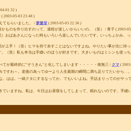
04 01:32 )
-05-03 23:48 )
てもらいました。 /
夢樂堂
( 2003-05-03 22:36 )
り出すのって、過程が楽しいからいいの。（笑） / 青子 ( 2003-05-03 2
ばあさんになった時もいろいろ楽しんでいたいです。いっちょかみ、っていうのか、
（笑）ヒマを持て余すことはないですよね。やりたい事が次に待ってる。（笑） / 青子
す。（笑）私も本当は手縫いのほうが好きです。大きいものはミシンも使っち
てが最終的に”ぞうきん”と化してしまいます・・・・・南無三 /
クマ
( 2003
みですわ～。老後の為ってゆーより人生最期の瞬間に満ち足りてたいから…。
な。はは。一緒クタにするなってか。でもいいよね。手詰まりってのがヤっ
きていますね。私は、今日はお昼寝をしてしまって、眠れないのです。手縫