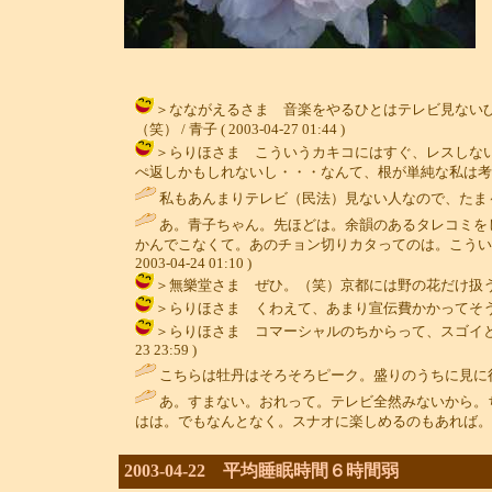
＞なながえるさま 音楽をやるひとはテレビ見ない
（笑） / 青子 ( 2003-04-27 01:44 )
＞らりほさま こういうカキコにはすぐ、レスしな
ぺ返しかもしれないし・・・なんて、根が単純な私は考えないのだ。（
私もあんまりテレビ（民法）見ない人なので、たま
あ。青子ちゃん。先ほどは。余韻のあるタレコミを
かんでこなくて。あのチョン切りカタってのは。こうい
2003-04-24 01:10 )
＞無樂堂さま ぜひ。（笑）京都には野の花だけ扱う花屋さん
＞らりほさま くわえて、あまり宣伝費かかってそうなのも、イヤ
＞らりほさま コマーシャルのちからって、スゴイと思い
23 23:59 )
こちらは牡丹はそろそろピーク。盛りのうちに見に行
あ。すまない。おれって。テレビ全然みないから。
はは。でもなんとなく。スナオに楽しめるのもあれば。
2003-04-22 平均睡眠時間６時間弱