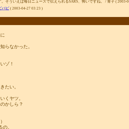
ば毎日ニュースで伝えられるSARS、怖いですね。 / 青子 ( 2003-04-29 
ビバビ
( 2003-04-27 03:23 )
つに
ん知らなかった。
るいゾ！
頂きたい。
ていくヤツ。
るのかしら？
笑）
るの。