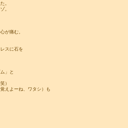
えた。
いゾ。
、心が痛む。
トレスに石を
ダム」と
（笑）
い覚えよーね、ワタシ）も