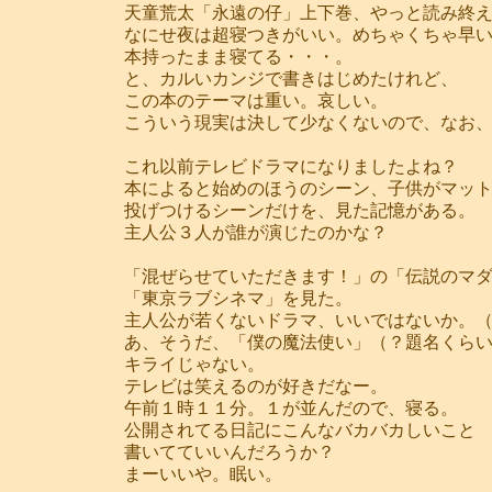
天童荒太「永遠の仔」上下巻、やっと読み終
なにせ夜は超寝つきがいい。めちゃくちゃ早
本持ったまま寝てる・・・。
と、カルいカンジで書きはじめたけれど、
この本のテーマは重い。哀しい。
こういう現実は決して少なくないので、なお
これ以前テレビドラマになりましたよね？
本によると始めのほうのシーン、子供がマッ
投げつけるシーンだけを、見た記憶がある。
主人公３人が誰が演じたのかな？
「混ぜらせていただきます！」の「伝説のマ
「東京ラブシネマ」を見た。
主人公が若くないドラマ、いいではないか。
あ、そうだ、「僕の魔法使い」（？題名くら
キライじゃない。
テレビは笑えるのが好きだなー。
午前１時１１分。１が並んだので、寝る。
公開されてる日記にこんなバカバカしいこと
書いてていいんだろうか？
まーいいや。眠い。