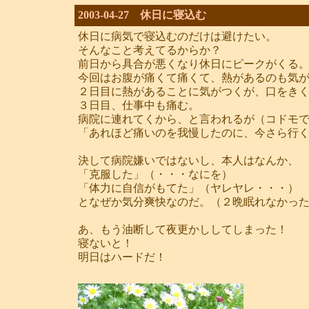
2003-04-27 休日に寝込む
休日に病気で寝込むのだけは避けたい。
そんなこと考えてるからか？
前日から具合が悪くなり休日にピークがくる
今回はお腹が痛くて痛くて、熱があるのも気
２日目に熱があることに気がつくが、口をき
３日目、仕事中も痛む。
病院に連れてくから、と言われるが（コドモ
「あれほど痛いのを我慢したのに、今さら行
決して病院嫌いではないし、本人はなんか、
「克服した」（・・・なにを）
「体力に自信がもてた」（ヤレヤレ・・・）
となぜか気分爽快なのだ。（２晩眠れなかっ
あ、もう油断して夜更かししてしまった！
寝ないと！
明日はハードだ！