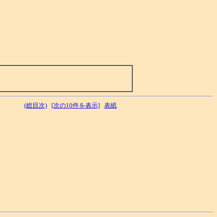
(総目次)
[次の10件を表示]
表紙