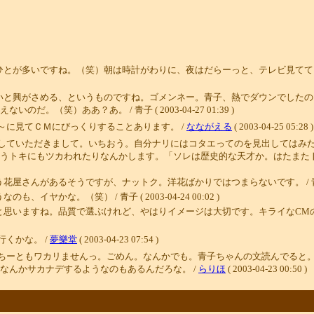
ひとが多いですね。（笑）朝は時計がわりに、夜はだらーっと、テレビ見てて
いと興がさめる、というものですね。ゴメンネー。青子、熱でダウンでしたの
笑）ああ？あ。 / 青子 ( 2003-04-27 01:39 )
～に見てＣＭにびっくりすることあります。 /
なながえる
( 2003-04-25 05:28 )
していただきまして。いちおう。自分ナリにはコタエってのを見出してはみ
うトキにもツカわれたりなんかします。「ソレは歴史的な天才か。はたまたト
があるそうですが、ナットク。洋花ばかりではつまらないです。 / 青子 ( 2003-
かな。（笑） / 青子 ( 2003-04-24 00:02 )
ますね。品質で選ぶけれど、やはりイメージは大切です。キライなCMのは買う気が
くかな。 /
夢樂堂
( 2003-04-23 07:54 )
ちーともワカリませんっ。ごめん。なんかでも。青子ちゃんの文読んでると
なんかサカナデするようなのもあるんだろな。 /
らりほ
( 2003-04-23 00:50 )