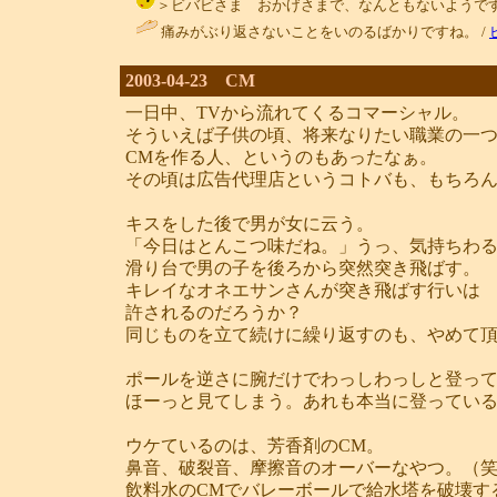
＞ビバビさま おかげさまで、なんともないようです。そういえ
痛みがぶり返さないことをいのるばかりですね。 /
2003-04-23 CM
一日中、TVから流れてくるコマーシャル。
そういえば子供の頃、将来なりたい職業の一
CMを作る人、というのもあったなぁ。
その頃は広告代理店というコトバも、もちろ
キスをした後で男が女に云う。
「今日はとんこつ味だね。」うっ、気持ちわ
滑り台で男の子を後ろから突然突き飛ばす。
キレイなオネエサンさんが突き飛ばす行いは
許されるのだろうか？
同じものを立て続けに繰り返すのも、やめて
ポールを逆さに腕だけでわっしわっしと登っ
ほーっと見てしまう。あれも本当に登ってい
ウケているのは、芳香剤のCM。
鼻音、破裂音、摩擦音のオーバーなやつ。（
飲料水のCMでバレーボールで給水塔を破壊す