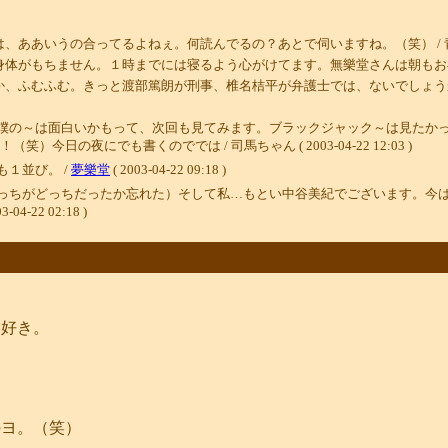
うの合ってるよねぇ。何読んでるの？あとで伺いますね。（笑） / 青子 ( 2003-
ません。１時までには寝るよう心がけてます。無樂堂さんは朝もお早いですよね。 / 
か、ふむふむ。きっと渡部篤朗が刑事、椎名桔平が弁護士では、ないでしょう
僕の～は面白いかもって、次回も見てみます。ブラックジャック～は見たか
の夜にでも書くのででは / 司馬ちゃん ( 2003-04-22 12:03 )
１並び。 /
夢樂堂
( 2003-04-22 09:18 )
っちがどっちだったか忘れた）そして私…もとい中谷美紀でございます。今
3-04-22 02:18 )
番好き。
のヨ。（笑）