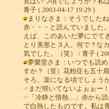
見はいつ頃でしょうか？私は
青子 ( 2003-04-17 19:29 )
まりなさま：そうでしたね
赤・・・と読んでいました
えば、このあいだ夢にでて
とり美形と３人。何で？な
気でした。（笑） / 青子 ( 2003-0
夢樂堂さま：いつでも読め
すか？（笑）花粉症も五十
そろ、楽になる頃でしょうか？ / 青子 
まだ咲いてないよぉぉー！
「冷静と情熱…」赤から読
で白熱したものです。私は