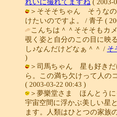
れいに撮れてますね
( 2003-0
＞そそそちゃん そうなの
けたいのですよ。 / 青子 ( 2003-0
こんちは＾＾そそそもカメ
覗く姿と自分のこの目に映
し♪なんだけどなぁ＾＾ /
そ
)
＞司馬ちゃん 星も好きだ
ら。この満ち欠けって人のコ
( 2003-03-22 00:43 )
＞夢樂堂さま ほんとうに
宇宙空間に浮かぶ美しい星
ます。人類はひとつの家族