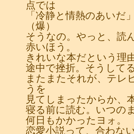
点では
「冷静と情熱のあいだ
（爆）
そうなの。やっと、読
赤いほう。
きれいな本だという理
途中で挫折。そうして
またまたそれが、テレ
うを
見てしまったからか、
寝る前に読む。いつの
何日もかかったヨォ。
恋愛小説って、合わな