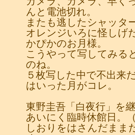
カメラ、カメラ、早く
んと電池切れ。
またも逃したシャッタ
オレンジいろに怪しげ
かぴかのお月様。
こうやって写してみる
のね。
５枚写した中で不出来
はいった月がコレ。
東野圭吾「白夜行」を
あいにく臨時休館日。
しおりをはさんだまま