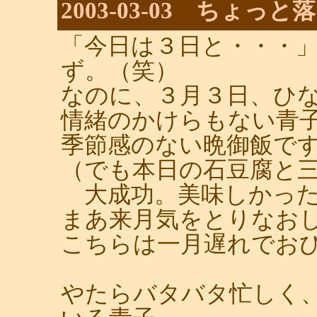
2003-03-03 ちょっ
「今日は３日と・・・
ず。（笑）
なのに、３月３日、ひ
情緒のかけらもない青
季節感のない晩御飯で
（でも本日の石豆腐と
大成功。美味しかった
まあ来月気をとりなお
こちらは一月遅れでお
やたらバタバタ忙しく