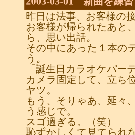
2003-03-01 新曲を
昨日は法事、お客様の
お客様が帰られたあと
ら、思い出話。
その中にあった１本の
う。
「誕生日カラオケパー
カメラ固定して、立ち
ヤツ。
もう、そりゃあ、延々
う感じで。
スゴ過ぎる。（笑）
恥ずかしくて見てられ