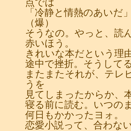
点では
「冷静と情熱のあいだ
（爆）
そうなの。やっと、読
赤いほう。
きれいな本だという理
途中で挫折。そうして
またまたそれが、テレ
うを
見てしまったからか、
寝る前に読む。いつの
何日もかかったヨォ。
恋愛小説って、合わな