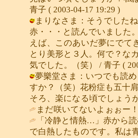
青子 ( 2003-04-17 19:29 )
まりなさま：そうでしたね
赤・・・と読んでいました
えば、このあいだ夢にでて
とり美形と３人。何で？な
気でした。（笑） / 青子 ( 2003-0
夢樂堂さま：いつでも読め
すか？（笑）花粉症も五十
そろ、楽になる頃でしょうか？ / 青子 
まだ咲いてないよぉぉー！
「冷静と情熱…」赤から読
で白熱したものです。私は