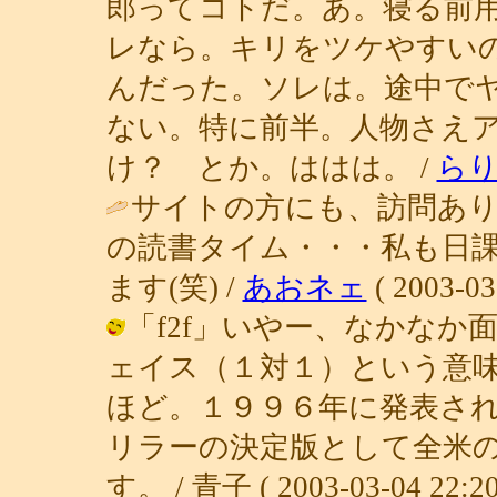
郎ってコトだ。あ。寝る前
レなら。キリをツケやすい
んだった。ソレは。途中で
ない。特に前半。人物さえ
け？ とか。ははは。 /
ら
サイトの方にも、訪問あり
の読書タイム・・・私も日
ます(笑) /
あおネェ
( 2003-03
「f2f」いやー、なかな
ェイス（１対１）という意
ほど。１９９６年に発表さ
リラーの決定版として全米
す。 / 青子 ( 2003-03-04 22:20