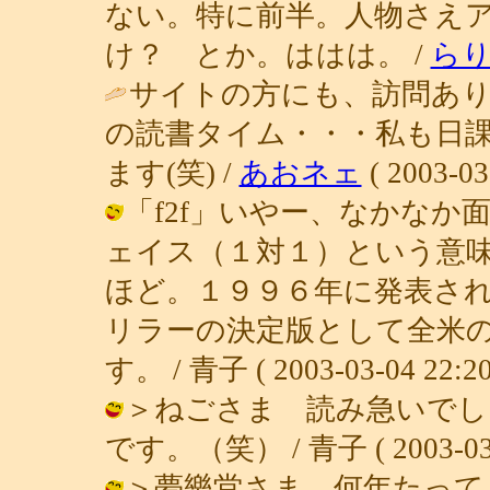
ない。特に前半。人物さえ
け？ とか。ははは。 /
ら
サイトの方にも、訪問あり
の読書タイム・・・私も日
ます(笑) /
あおネェ
( 2003-03
「f2f」いやー、なかな
ェイス（１対１）という意
ほど。１９９６年に発表さ
リラーの決定版として全米
す。 / 青子 ( 2003-03-04 22:20
＞ねごさま 読み急いでし
です。（笑） / 青子 ( 2003-03-0
＞夢樂堂さま 何年たって