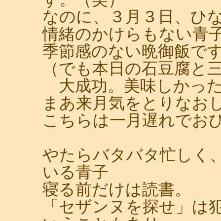
なのに、３月３日、ひ
情緒のかけらもない青
季節感のない晩御飯で
（でも本日の石豆腐と
大成功。美味しかった
まあ来月気をとりなお
こちらは一月遅れでお
やたらバタバタ忙しく
いる青子
寝る前だけは読書。
「セザンヌを探せ」は