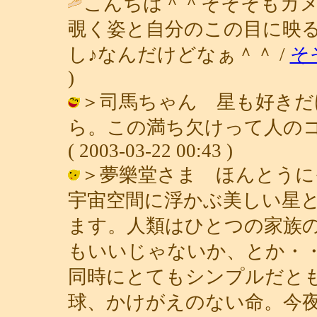
こんちは＾＾そそそもカメ
覗く姿と自分のこの目に映
し♪なんだけどなぁ＾＾ /
そ
)
＞司馬ちゃん 星も好きだ
ら。この満ち欠けって人のコ
( 2003-03-22 00:43 )
＞夢樂堂さま ほんとうに
宇宙空間に浮かぶ美しい星
ます。人類はひとつの家族
もいいじゃないか、とか・
同時にとてもシンプルだと
球、かけがえのない命。今