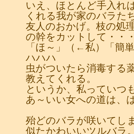
いえ、ほとんど手入れ
くれる我が家のバラた
友人のおかげ。枝の処
の幹をカットして・・
「ほ～」（←私）「簡
ハハハ
虫がついたら消毒する
教えてくれる。
というか、私っていつ
あ～いい女への道は、
殆どのバラが咲いてし
似たかわいいツルバラ