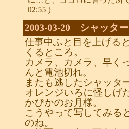
02:55 )
2003-03-20 シャッ
仕事中ふと目を上げる
くるところ。
カメラ、カメラ、早く
んと電池切れ。
またも逃したシャッタ
オレンジいろに怪しげ
かぴかのお月様。
こうやって写してみる
のね。