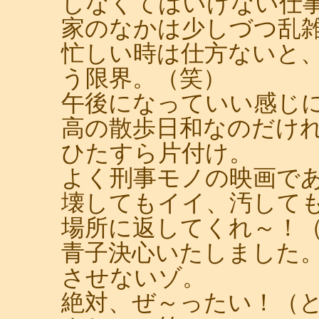
しなくてはいけない仕
家のなかは少しづつ乱
忙しい時は仕方ないと
う限界。（笑）
午後になっていい感じ
高の散歩日和なのだけ
ひたすら片付け。
よく刑事モノの映画で
壊してもイイ、汚して
場所に返してくれ～！
青子決心いたしました
させないゾ。
絶対、ぜ～ったい！（