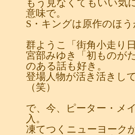
もう見なくてもいい気
意味で。
S・キングは原作のほう
群ようこ「街角小走り
宮部みゆき「初ものが
のある話も好き。
登場人物が活き活きし
（笑）
で、今、ピーター・メ
入。
凍てつくニューヨーク