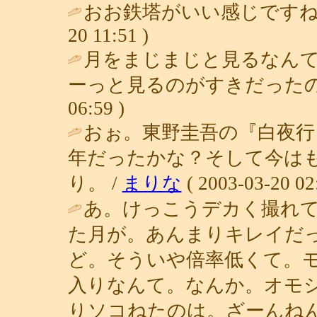
おお鉄塔がいい感じですね
20 11:51 )
月をまじまじと見るなん
ーっと見るのがすきだったの
06:59 )
おぉ。東野圭吾の『白夜行
年だったかな？そして今は
り。 /
まりな
( 2003-03-20 02
あ。けっこうデカく撮れ
た月が。あんまりキレイだ
ど。そういや倍率低くて。
入りなんて。なんか。オモ
りソコねたのは。ざーんねん