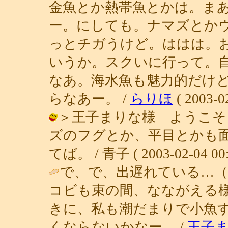
金魚とか熱帯魚とかは。ま
ー。にしても。ナマズとか
っとチガうけど。ははは。
いうか。スクいに行って。
なあ。海水魚も魅力的だけ
らなあー。 /
らりほ
( 2003-02
＞王子まりな様 ようこそ
ズのフグとか、平目とかも
てば。 / 青子 ( 2003-02-04 00:
で、で、出遅れている…（
コビも束の間、なながえる
きに、私も潮だまりで小魚
くならないかなー。 /
王子