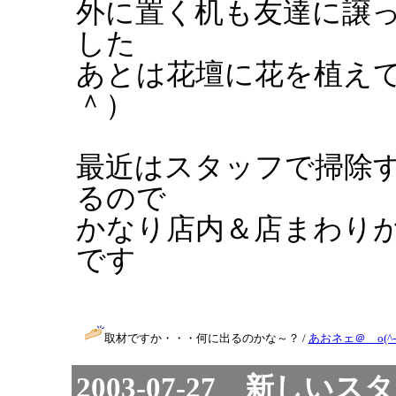
外に置く机も友達に譲
した
あとは花壇に花を植え
＾）
最近はスタッフで掃除
るので
かなり店内＆店まわり
です
取材ですか・・・何に出るのかな～？ /
あおネェ＠ o(^-^
2003-07-27 新し