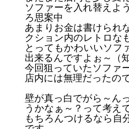
ソファーを入れ替えよ
ろ思案中
あまりお金は書けられ
クション内のレトロな
とってもかわいいソファ
出来るんですよぉ～（
今回狙っていたソファ
店内には無理だったの
壁が真っ白でがら～ん
うかなぁ～？って考え
もちろんつけるなら自
です