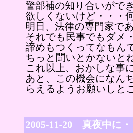
警部補の知り合いがで
欲しくないけど・・・
明日、法律の専門家で
それでも民事でもダメ
諦めもつくってなもん
ちっと聞いとかないと
これ以上、おかしな事
あと、この機会になん
らえるようお願いしと
2005-11-20 真夜中に