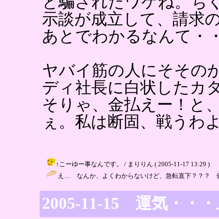
と騙されたワケね。ち
示談が成立して、請求
あとでわかるなんて・
ヤバイ筋の人にそその
ディ社長に白状したカ
そりゃ、金払えー！と
ぇ。私は断固、戦うわ
↑こーゆー事なんです。 / まりりん ( 2005-11-17 13:29 )
え… なんか、よくわからないけど、急転直下？？？ 健闘を祈ります 
2005-11-15 運気・