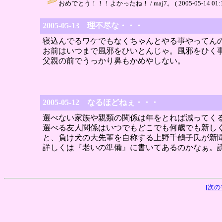
おめでとう！！！よかったね！ / maj7。 ( 2005-05-14 01:1
2005-05-13 理不尽な・・・
寝込んでるワケでもなくちゃんとやる事やってん
お前はいつまで風邪をひいとんじゃ。風邪をひく
父親の前でうっかり鼻もかめやしない。
2005-05-12 なるほどねぇ・・・
選べない家族や親類の関係は年をとれば減ってく
選べる友人関係はいつでもどこでも何歳でも新し
と、負け犬の大先輩を自称する上野千鶴子氏が新
詳しくは『老いの準備』に書いてあるのかなぁ。
[次の