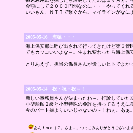
振込み用紙を探したら滞納してたのは２ヶ月分。
金額にして２０００円弱なのに・・・やってくれ
いいもん。ＮＴＴで繋ぐから。マイラインがなに
2005-05-16 海猿・・・
海上保安部に呼び出されて行ってきたけど第６管
でもカッコいいよな～。生まれ変わったら海上保
とりあえず、担当の係長さんが優しいヒトでよか
2005-05-14 祝・祝・祝～！
新しい事務員さんが決まったわ～。打診していた
小型船舶２級と小型特殊の免許を持ってるうえに
今のパート嬢よりいいじゃないの～！ねぇ。あぁ
あん！ｍａｊ７。さま～。つっこみありがとうございます。はい。ホン