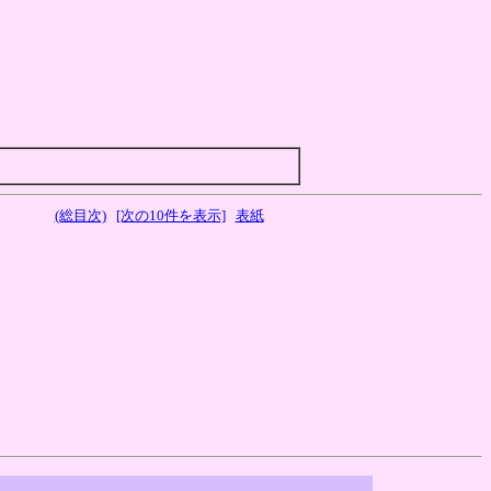
(総目次)
[次の10件を表示]
表紙