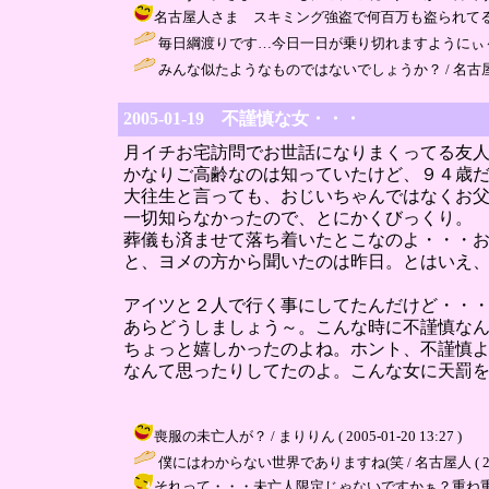
名古屋人さま スキミング強盗で何百万も盗られてる人はひと
毎日綱渡りです…今日一日が乗り切れますようにぃ
みんな似たようなものではないでしょうか？ / 名古屋人 ( 200
2005-01-19 不謹慎な女・・・
月イチお宅訪問でお世話になりまくってる友
かなりご高齢なのは知っていたけど、９４歳
大往生と言っても、おじいちゃんではなくお
一切知らなかったので、とにかくびっくり。
葬儀も済ませて落ち着いたとこなのよ・・・
と、ヨメの方から聞いたのは昨日。とはいえ
アイツと２人で行く事にしてたんだけど・・
あらどうしましょう～。こんな時に不謹慎な
ちょっと嬉しかったのよね。ホント、不謹慎
なんて思ったりしてたのよ。こんな女に天罰
喪服の未亡人が？ / まりりん ( 2005-01-20 13:27 )
僕にはわからない世界でありますね(笑 / 名古屋人 ( 2005-0
それって・・・未亡人限定じゃないですかぁ？重ね重ね不謹慎（汗）