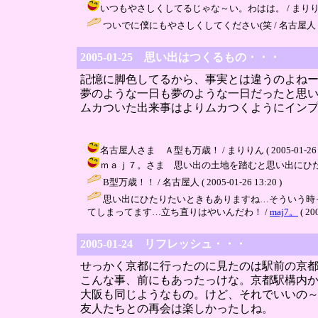
いつもやさしくしてるじゃな～い。わはは。 / まりりん ( 200
ついでに僕にもやさしくしてください(笑 / 名古屋人 ( 2005-
2005-01-25 思い出はつくるもの・・・
記憶に脚色してるから、事実とは違うのよね
夢のような一日も夢のような一日だったと思
ムカついた出来事はよりムカつくようにイン
名古屋人さま Ａ型も万歳！ / まりりん ( 2005-01-26 17
ｍａｊ７。さま 思い出の土地を踏むと思い出にひたらずにはいら
B型万歳！！ / 名古屋人 ( 2005-01-26 13:20 )
思い出にひたりたいときもありますね…そういう時
てしまってます…立ち直りはやいんだわ！ /
maj7。
( 20
2005-01-24 リフレッシュ・・・
せっかく京都に行ったのに見たのは駅前の京
こんな事、前にもあったっけな。京都駅構内
大阪も同じようなもの。けど、それでいいの
友人たちとの再会は楽しかったしね。