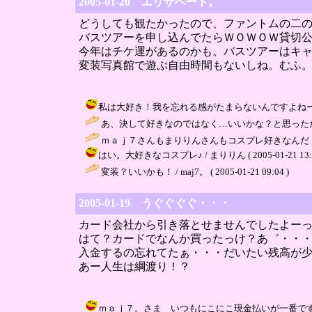
2005-01-20 エリザベート。
どうしても観たかったので、ファントムの二
バスツアーを申し込んでたらＷＯＷＯＷ貸切
今年はチケ運があるのかも。バスツアーはキ
変装写真館で遊ぶ自由時間もないしね。むふ
私は大好き！我を忘れる感がたまらないんですよねー。動物の着
あ、決して好きなのではなく…いいかな？と思っただけで…それが
ｍａｊ７さんもまりりんさんもコスプレ好きなんだ！僕も実
はい。大好きなコスプレ♪ / まりりん ( 2005-01-21 13:1
変装？いいかも！ / maj7。 ( 2005-01-21 09:04 )
2005-01-19 うぐぐぐぐ・・・
カード会社から引き落とせませんでしたよー
はて？カードでなんか買ったっけ？あ゛・・
入金するの忘れてたぁ・・・だいたい残高が
あー人生は綱渡り！？
ｍａｊ７。さま いつもにこにこ現金払いが一番です！ / まりりん