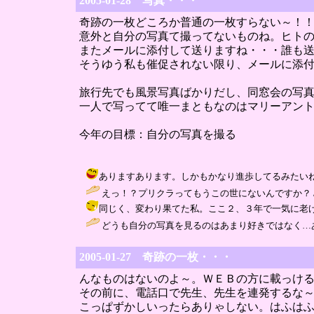
2005-01-28 写真・・・
奇跡の一枚どころか普通の一枚すらない～！
意外と自分の写真て撮ってないものね。ヒト
またメールに添付して送りますね・・・誰も
そうゆう私も催促されない限り、メールに添
旅行先でも風景写真ばかりだし、同窓会の写
一人で写ってて唯一まともなのはマリーアン
今年の目標：自分の写真を撮る
ありますあります。しかもかなり進歩してるみたいね～。 / まりり
えっ！？プリクラってもうこの世にないんですか？ / 名古屋人 (
同じく、変わり果てた私。ここ２、３年で一気に老けました。けど
どうも自分の写真を見るのはあまり好きではなく…
2005-01-27 奇跡の一枚・・・
んなものはないのよ～。ＷＥＢの方に載っけ
その前に、電話口で先生、先生を連発するな
こっぱずかしいったらありゃしない。はふは