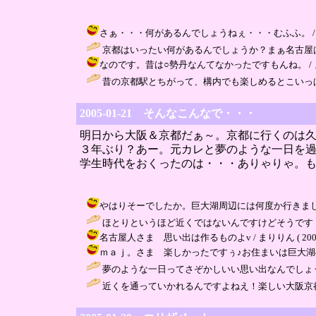
さぁ・・・何があるんでしょうねぇ・・・むふふ。 / まりりん (
京都はいったい何があるんでしょうか？まぁ名古屋は何もありませ
なのです。昔は○勢丹なんてなかったですもんね。 / まりりん ( 
昔の京都駅とちがって、構内でも楽しめるとこいっ
2005-01-21 そんなこんなで・・・
明日から大阪＆京都だぁ～。京都に行くのは
３年ぶり？あー。元カレと夢のような一日を
学生時代をおくったのは・・・ありゃりゃ。
やはりそーでしたか。巨大湖周辺には何度か行きましたわ。ミシ
ほとりというほど近くではないんですけどそうです！
名古屋人さま 思い出は作るものよv / まりりん ( 2005-01-
ｍａｊ。さま 楽しかったですぅ♪お住まいは巨大湖のほとりですか
夢のような一日ってさぞかしいい思い出なんでしょうね！僕には
近くを通っていかれるんですよねえ！楽しい大阪京都になりますよう