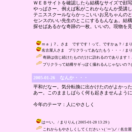
ＷＥＢサイトを確認したら結構なサイズで顔
やっぱさー、例えば私がこれからなんか受講
テニススクールならかっこいいお兄ちゃんの
センスのいい先生のとこにするもんなぁ。結
探せばあるかな奇跡の一枚。いいの。現物を
ｍａｊ７。さま ですです！って、ですかぁ？ / まりりん ( 20
名古屋人さま プリクラってあなたもう・・・ / まりりん ( 20
奇跡は信じ続けたものだけに訪れるのであります！ 
プリクラって結構サギっぽく撮れるんじゃないの？(笑 / 名古屋人
2005-01-26 なんか・・・
平和だなー。気分転換に出かけたのがよかっ
あー。このまましばらく何も起きませんよう
今年のテーマ：人にやさしく
はーい。 / まりりん ( 2005-01-28 13:29 )
これからもやさしくしてくださいヽ( ´ー`)ノ / 名古屋人 ( 20