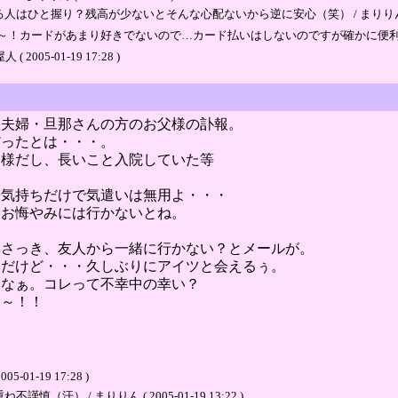
握り？残高が少ないとそんな心配ないから逆に安心（笑） / まりりん ( 2005-0
～！カードがあまり好きでないので…カード払いはしないのですが確かに便利
5-01-19 17:28 )
人夫婦・旦那さんの方のお父様の訃報。
だったとは・・・。
父様だし、長いこと入院していた等
お気持ちだけで気遣いは無用よ・・・
、お悔やみには行かないとね。
・さっき、友人から一緒に行かない？とメールが。
んだけど・・・久しぶりにアイツと会えるぅ。
よなぁ。コレって不幸中の幸い？
を～！！
1-19 17:28 )
 / まりりん ( 2005-01-19 13:22 )