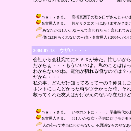
ｍａｊ７さま。 高橋真梨子の歌を口ずさんじゃいました・・・
名古屋人さま。 何かリクエストはありますか？あげたくなるよ
あなたがほしい…な～んて言われたら！言われてみた
僕には何もくれないの～(笑 / 名古屋人 ( 2004-07-14 17
2004-07-13 ウザい・・・
会社から会社宛てにＦＡＸが来た。忙しいか
だからぁ・・・もういいのよ。私のことはほ
わからないのね。電池が切れる頃なのでは？
だから・・・
私の事、どんだけ知ってるってーの？仲良し
ホントにしんどかった時やツラかった時、そ
救ってくれた友人はかげがえのない存在だけ
ｍａｊ７さま。 いやホントに・・・。学生時代のように表面
名古屋人さま。 悲しいかな女・子供にだけモテモテな人生・
人の心って本当にわからない…不思議なものだなあ