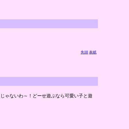
先頭
表紙
敵じゃないわ～！どーせ遊ぶなら可愛い子と遊