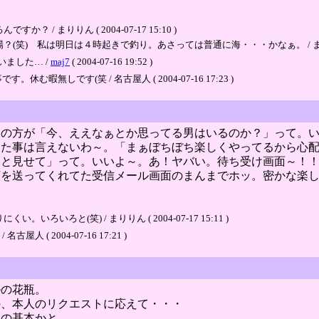
 まりりん ( 2004-07-17 15:10 )
 私は明日は４時起きで釣り。あさっては普通に海・・・かなぁ。 / まりりん ( 200
ました… /
maj7
( 2004-07-16 19:52 )
無しです(笑 / 名古屋人 ( 2004-07-16 17:23 )
那の方が「今、ええなぁとか思ってる男はいるのか？」って。
した事は言えないわ～。「まぁぼちぼち楽しくやってるから心
っと見せて」って。いいよ～。あ！ヤバい。待ち受け画面～！
順を送ってくれてた受信メール画面のまんまでホッ。密かな楽
ろと(笑) / まりりん ( 2004-07-17 15:11 )
( 2004-07-16 17:21 )
ルの花瓶。
の、本人のリクエストに応えて・・・
物の基本かと。