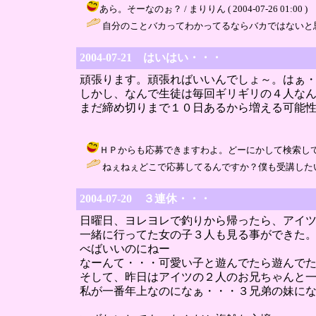
あら。そーなのぉ？ / まりりん ( 2004-07-26 01:00 )
自分のことバカってわかってるならバカではないと思いますよ！ /
2004-07-21 はいはい・・・
頑張ります。頑張ればいいんでしょ～。はぁ
しかし、なんで生徒は毎回ギリギリの４人な
まだ締め切りまで１０日あるから増える可能
ＨＰからも応募できますわよ。どーにかして検索してね。 / まりり
ねぇねぇどこで応募してるんですか？僕も受講したいんですけど（
2004-07-20 ３連休・・・
日曜日、ヨレヨレで釣りから帰ったら、アイ
一緒に行ってた女の子３人も見る事ができた
べばいいのにねー
なーんて・・・可愛い子と遊んでたら遊んで
そして、昨日はアイツの２人のお兄ちゃんと
私が一番年上なのになぁ・・・３兄弟の妹に