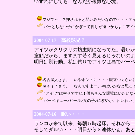
いずれにしても、なんだか複雑な心境。
マジで～！？押されると弱いみたいなので・・・アイツめ。 / ま
パッとしない子にかぎって押しが凄いかもよ！アイツをとられない
2004-07-17 高校球児？
アイツがクリクリの坊主頭になってた。暑い
童顔だから、ますます若く見えるじゃないの
明日は別行動。私は釣りでアイツは島でバー
名古屋人さま。 いやホントに・・・腹立つぐらいにコヤツは幸せ
ｍａｊ７さま。 なんですよー。やばいかなと思ってましたが、
”アイツ”は幸せですね！僕もそんな環境にいたいな～。。。 / 名
バーベキュー♪ビール♪女の子♪にぎやか、わいわい
2004-07-16 眠い・・・
ワンコが来て以来、毎朝５時起床。それから
そしてダルい・・・明日から３連休かぁ。あ