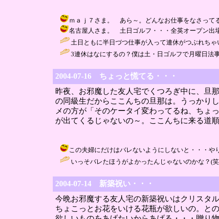
ｍａｊ７さま。 あら～。どんなお仕事をなさってるんですか？ /
名古屋人さま。 土日ゴルフ・・・全英オープン出場？(笑)
土日ともに半日づつ仕事が入って連休がつぶれちゃい
3連休はなにするの？僕は土・日ゴルフで月曜日法事です。休む暇
2004-07-16 ちょっと慌てる・・・
昨夜、お邪魔した友人宅でくつろぎ中に、旦
の同級生だからここんちの旦那は。うっかり
メの方が「そのケータイ変わってるね、ちょ
が出てくるじゃないの～。ここんちに来る道
この夫婦にだけはバレないようにしないと・・・やりにくい。いろい
いっそバレたほうがよかったんじゃないのかな？(笑 / 名古屋人 
2004-07-14 新築祝い・・・
今晩お邪魔する友人宅の新築祝いはクリスタ
ちょこっとお花をいける花瓶が欲しいの。と
欲しいものをあげたいからあげる・・・贈り