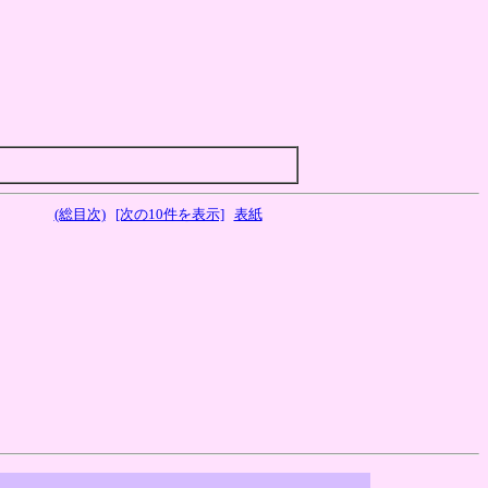
(総目次)
[次の10件を表示]
表紙