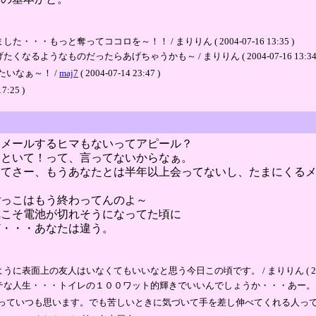
もっと奪ってココロを～！！ / まりりん ( 2004-07-16 13:35 )
うなものだったらあげちゃうかも～ / まりりん ( 2004-07-16 13:34 
いなぁ～！ /
maj7
( 2004-07-14 23:47 )
:25 )
らメールするヒマもないってアピール？
っといて！って、言ってないからなぁ。
ってさー、もうあなたとは半年以上会ってないし、たまにくる
ごっこはもう終わってんのよ～
れこそ電池が切れそうになってた頃に
ど・・・あなたは違う。
上の友人はいなくてもいいなと思う今日この頃です。 / まりりん ( 2004-07-
・・トイレの１００ワット的輝きでいいんでしょうか・・・あー。 / まりりん ( 2
っていつも思います。でも苦しいときに気づいて手を差し伸べてくれる人って