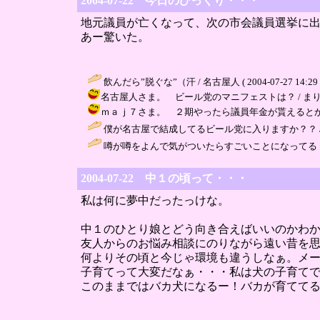
2004-07-22 今日のびっくり・・・
地元議員が亡くなって、次の市会議員選挙に
あー驚いた。
飲んだら”脱ぐな”（汗 / 名古屋人 ( 2004-07-27 14:29 
名古屋人さま。 ビール党のマニフェストは？ / まりりん ( 20
ｍａｊ７さま。 ２期やったら議員年金が貰えるとか・・・私の
僕が名古屋で結成してるビール党に入りますか？？ / 名古屋人 (
噂が噂をよんで気がついたらすごいことになってる！
2004-07-22 中１の頃って・・・
私は何に夢中だったっけな。
中１のひとり娘とどう向き合えばいいのかわ
友人からのお悩み相談にのりながら遠い昔を
何よりその頃と今じゃ環境も違うしなぁ。メ
子育てって大変だなぁ・・・私は犬の子育て
このままではバカ犬になるー！バカが育てて