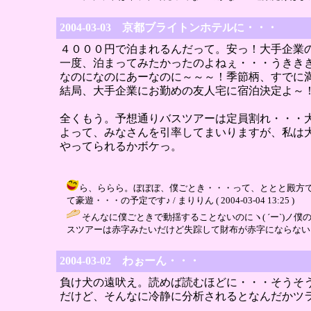
2004-03-03 京都ブライトンホテルに・・・
４０００円で泊まれるんだって。安っ！大手企業
一度、泊まってみたかったのよねぇ・・・うきき
なのになのにあーなのに～～～！季節柄、すでに
結局、大手企業にお勤めの友人宅に宿泊決定よ～
全くもう。予想通りバスツアーは定員割れ・・・
よって、みなさんを引率してまいりますが、私は
やってられるかボケっ。
ら、ららら。ぼぼぼ、僕ごとき・・・って、ととと殿方で
て豪遊・・・の予定です♪ / まりりん ( 2004-03-04 13:25 )
そんなに僕ごときで動揺することないのにヽ( ´ー`)
スツアーは赤字みたいだけど失踪して財布が赤字にならないように遊んでくだ
2004-03-02 わぉーん・・・
負け犬の遠吠え。読めば読むほどに・・・そうそ
だけど、そんなに冷静に分析されるとなんだかツ