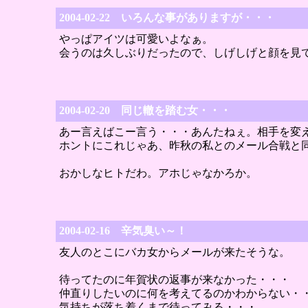
2004-02-22 いろんな事がありますが・・・
やっぱアイツは可愛いよなぁ。
会うのは久しぶりだったので、しげしげと顔を見て
2004-02-20 同じ轍を踏む女・・・
あー言えばこー言う・・・あんたねぇ。相手を変
ホントにこれじゃあ、昨秋の私とのメール合戦と
おかしなヒトだわ。アホじゃなかろか。
2004-02-16 辛気臭い～！
友人のとこにバカ女からメールが来たそうな。
待ってたのに年賀状の返事が来なかった・・・
仲直りしたいのに何を考えてるのかわからない・
気持ちが落ち着くまで待ってみる・・・