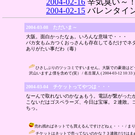
2004-02-16
辛気臭い～
2004-02-15
バレンタイ
2004-03-08 ただいま～
大阪。面白かったなぁ。いろんな意味で・・・
バカ女もムカつくおっさんも存在してるだけでネ
ありがたい事だわ（毒）
ひさしぶりのツッコミですいません。大阪での豪遊はど
沢山いますよ僕を含めて(笑） / 名古屋人 ( 2004-03-12 10:33 )
2004-03-04 チケットってやつは・・・
なーんで取れないのかなぁもう。電話が繋がった
こないだはゴスペラーズ、今日は宝塚。２連敗。
ちっ。
売れ残ればネットでも買えるんですけどねぇ・・・ / まりりん ( 20
チケットはネットで売ってないのかな？３連敗だけはまぬがれてくださ