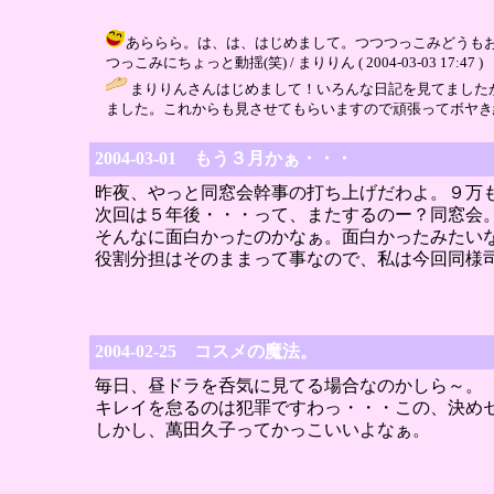
あららら。は、は、はじめまして。つつつっこみどうも
つっこみにちょっと動揺(笑) / まりりん ( 2004-03-03 17:47 )
まりりんさんはじめまして！いろんな日記を見てました
ました。これからも見させてもらいますので頑張ってボヤき続けてください
2004-03-01 もう３月かぁ・・・
昨夜、やっと同窓会幹事の打ち上げだわよ。９万
次回は５年後・・・って、またするのー？同窓会
そんなに面白かったのかなぁ。面白かったみたい
役割分担はそのままって事なので、私は今回同様
2004-02-25 コスメの魔法。
毎日、昼ドラを呑気に見てる場合なのかしら～。
キレイを怠るのは犯罪ですわっ・・・この、決め
しかし、萬田久子ってかっこいいよなぁ。