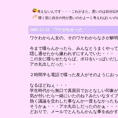
考えないんです・・・これがまた。悪いのは自分以外だと信じて
嘆く前に自分の何が悪いのかよーく考えればいいのにねぇ(
2003-12-22 ワケがわかった・・・
ワケわからん女の、そのワケわからなさが解
今まで喋らんかったら、みんなとうまくやっ
隠し通せたから嫌われずにすんでいた・・・
この女に喋らせたならば、ボロをいっぱいだ
アホ丸出しだった・・・
２時間半も電話で喋った友人がそのようにお
なるほどねぇ・・・
学生時代から無口で真面目でおとなしい印象
気が付いたら一緒にいたのね？みたいなタイ
熱く議論を交わした事なんか一度もなかった
そうかぁ・・・アホ丸出しだったのかぁ・・
どおりで、メールでとんちんかんな事をぬか