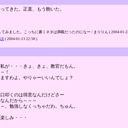
なってきた。正直、もう飽いた。
。こっちに書くネタは満載だったのになー / まりりん ( 2004-01-22 13
りほ
( 2004-01-13 22:58 )
の私が・・・きょ、きょ、教官だもん。
～～！
りますわよ。やりゃーいいんでしょ？
駄口叩くのは得意なんだけどさー
んなんだから～～～
あ～。勉強しなくっちゃだわ。ちゅん。
と楽しみ・・・