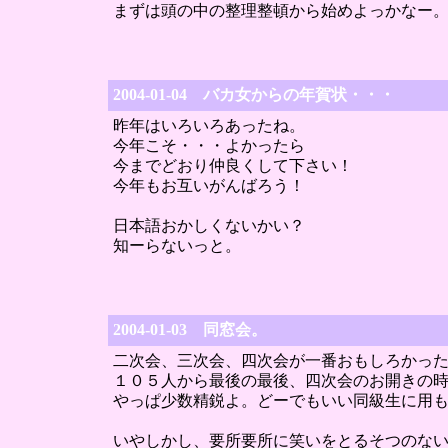
まずは頭の中の整理整頓から始めよっかなー
2004-01-04 バカ女からの年賀状・・・
昨年はいろいろあったね。
今年こそ・・・よかったら
今までどおり仲良くして下さい！
今年もお互いがんばろう！
日本語おかしくないかい？
知ーらないっと。
2004-01-03 同窓会。
二次会、三次会、四次会が一番おもしろかっ
１０５人から最後の最後、四次会のお開きの
やっぱ少数精鋭よ。どーでもいい同級生に用
いやしかし、要所要所に笑いをとるそつのな