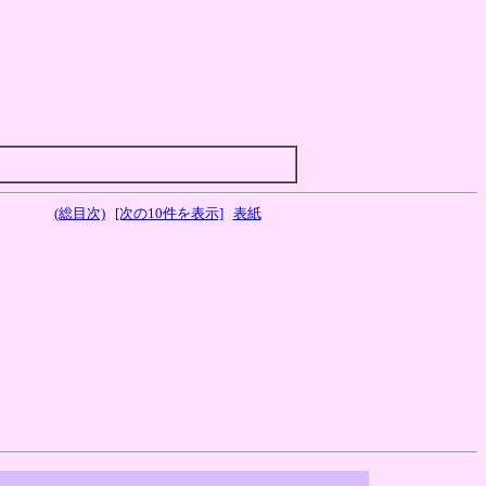
(総目次)
[次の10件を表示]
表紙