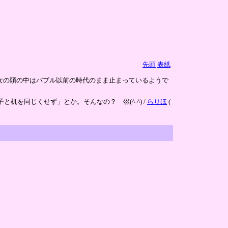
先頭
表紙
女の頭の中はバブル以前の時代のまま止まっているようで
机を同じくせず」とか。そんなの？ 巛(^-^) /
らりほ
(