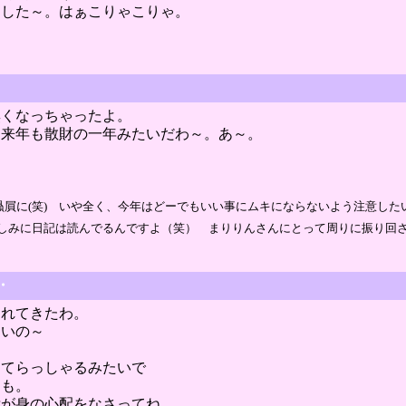
ました～。はぁこりゃこりゃ。
無くなっちゃったよ。
ら来年も散財の一年みたいだわ～。あ～。
) いや全く、今年はどーでもいい事にムキにならないよう注意したいと存じますぅ～ /
しみに日記は読んでるんですよ（笑） まりりんさんにとって周りに振り回さ
・
されてきたわ。
ないの～
ってらっしゃるみたいで
ーも。
我が身の心配をなさってね。