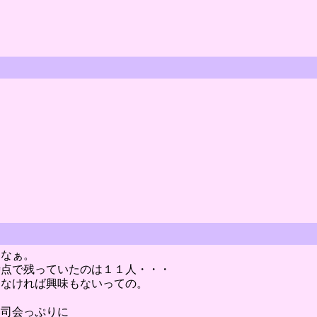
。
たなぁ。
時点で残っていたのは１１人・・・
もなければ興味もないっての。
い司会っぷりに