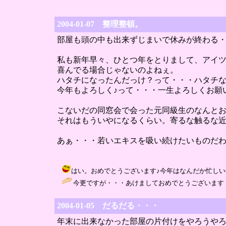
2004-01-07 整理整頓。
部屋も頭の中も出来ずじまいで休みが終わる
私も新年早々、ひとつ年をとりまして、アイ
喜んでる場合じゃないのよねぇ。
ハタチになったんだっけ？って・・・ハタチ
今年もよろしく♪って・・・一生よろしくお願
こないだの同窓会で会った元同級生のなんと
それはもういやになるくらい。寄るな触るな
あぁ・・・若いエキスを吸い続けたいものだ
はい。おめでとうございます♪今年はなんだか忙しい年になりそう
今更ですが・・・あけましておめでとうございます！
2004-01-05 だるだる・・・
年末に出来なかった部屋の片付けをやろうや