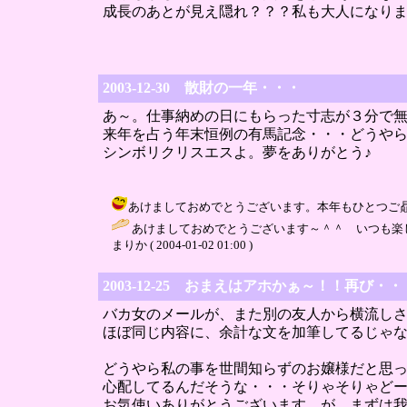
成長のあとが見え隠れ？？？私も大人になり
2003-12-30 散財の一年・・・
あ～。仕事納めの日にもらった寸志が３分で
来年を占う年末恒例の有馬記念・・・どうや
シンボリクリスエスよ。夢をありがとう♪
あけましておめでとうございます。本年もひとつご贔屓に(笑
あけましておめでとうございます～＾＾ いつも楽
まりか ( 2004-01-02 01:00 )
2003-12-25 おまえはアホかぁ～！！再び・・
バカ女のメールが、また別の友人から横流し
ほぼ同じ内容に、余計な文を加筆してるじゃ
どうやら私の事を世間知らずのお嬢様だと思
心配してるんだそうな・・・そりゃそりゃど
お気使いありがとうございます。が、まずは