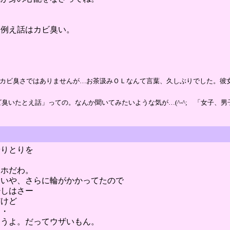
、例え話はカビ臭い。
に
るカビ臭さではありませんが…お茶汲みＯＬなんて言葉、久しぶりでした。彼
いたとえ話」っての。なんか聞いてみたいような気が…(^-^; 「女子、男子と
やりとりを
ー
アホだわ。
・いや、さらに輪がかかってたので
少しはさー
だけど
・・
ょうよ。だってウザいもん。