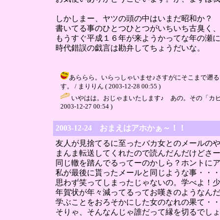
しかしまー、ヤツの頭の中はいまだ昭和か？
書いてる事のひとつひとつがいちいち古臭く
もうすぐ平成１６年が来ようかってな年の瀬
時代錯誤の戯言は勘弁してちょうだいな。
あららら。いらっしゃいませ♪さすがにそこまで遡
す。 / まりりん ( 2003-12-28 00:55 )
いやはは。おじゃまいたします♪ あの。その「カビ臭
2003-12-27 00:54 )
2003-12-24 おまえはアホかぁ～！！
友人が見捨てるに至ったバカ女とのメールの
まんま転送してくれたので読んだんだけどさ
同じ轍を踏んでるってーのかしら？ホントに
私が最後に貰ったメールと同じような事・・
思わず笑ってしまったじゃないの。学べよ！
年賀状が年々減ってるってお嘆きのようなん
学ぶことをおろそかにした女のなれの果て・
そりゃ、そんなんじゃ誰だって縁を切るでし