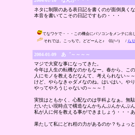
2004-01-10 なんか・・・
ネタに制限のある表日記を書くのが面倒臭く
本音を書いてこその日記ですもの・・・
てなワケで・・・この機会にパソコンをメンテに出してみました
それでは。こっちで。どどーんと♪ 巛(^-^) /
ら
2004-01-09 あ゛～～～～
マジで大変な事になってきた。
今年は人生の転機なのかもなー。春から、こ
人にモノを教えるだなんて、考えられない～
けど、やらなきゃダメなのね。はいはい。や
やってやろうじゃないの～～～！
実技はともかく、心配なのは学科よなぁ。無
だいたい現時点で構造なんかちんぷんかんぷ
私が人に何を教える事ができましょう・・・
果たして私にどれ程の力があるのか？ちょっ