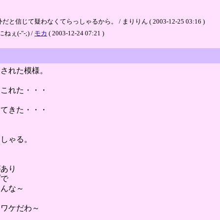
疑わなくてらっしゃるから。 / まりりん ( 2003-12-25 03:16 )
-"-;) /
モカ
( 2003-12-24 07:21 )
明された模様。
てこれた・・・
してきた・・・
っしゃる。
があり
プで
もんな～
・
すワケだわ～