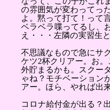
なって、この子がこれ
の雰囲気が変わってっ
よ。黙って打て！って
ベラベラ喋ってるし、
え・・・左隣の実習生
不思議なもので急にサ
ケツ2杯クリアー。お。
外貯まるかも。スクー
ゃね？モチベーション
アー。ほら、やれば出
コロナ給付金が出る？出