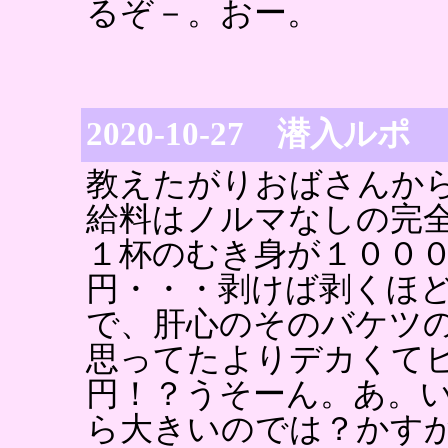
るぞ－。おー。
2020-10-27 潜入ルポ
教えたがりおばさんか
給料はノルマなしの完
１杯のむき身が１００
円・・・剥けば剥くほ
で、肝心のそのバケツ
思ってたよりデカくて
円！？うそーん。あ。
ら大きいのでは？かす