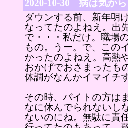
2020-10-30 病は気から
ダウンする前、新年明
なってたのよねえ。出
で・・・私だけ。職場
もの。うー。で、この
かったのよねえ。高熱
おかげでおさまったも
体調がなんかイマイチ
その時、バイトの方は
なに休んでられないし
ないのにね。無駄に責
行ってたのもあって、