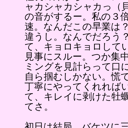
ャカシャカシャカっ（
の音がするー。私の３
速。なんだこの早業は
違うし。なんでだろう
て、キョロキョロして
見事にスルー。つか集
ミングを見計らって口
自ら掴むしかない。慌
丁寧にやってくれれば
て、キレイに剥けた牡
てさ。
初日は結局、バケツに