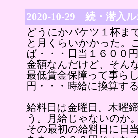
2020-10-29 続・潜入
どうにかバケツ１杯ま
と月くらいかかった。
ば・・・日当１６００
金額なんだけど、そん
最低賃金保障って事ら
円・・・時給に換算す
給料日は金曜日。木曜
う。月給じゃないのか
その最初の給料日に日