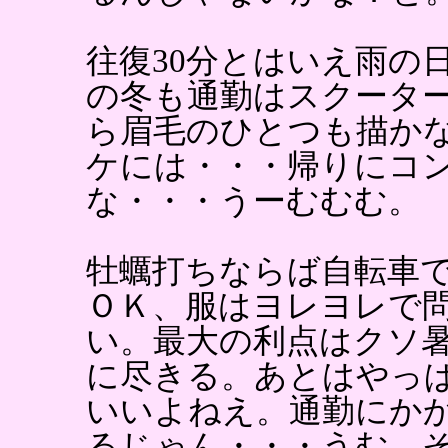
往復30分とはいえ雨の
の冬も通勤はスクータ
ら眉毛のひとつも描か
ケには・・・帰りにコ
な・・・うーむむむ。
牡蠣打ちならば自転車で
ＯＫ、服はヨレヨレで
い。最大の利点はクソ
に尽きる。あとはやっ
いいよねえ。通勤にかか
るじゃん・・・うむ。