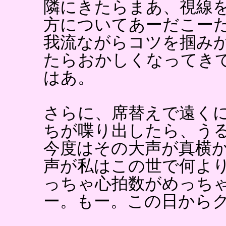
隣にきたらまあ、視線
方についてあーだこー
我流ながらコツを掴み
たらおかしくなってき
はあ。
さらに、席替えで遠く
ちが喋り出したら、う
今度はその大声が真横
声が私はこの世で何よ
っちゃ心拍数がめっち
ー。もー。この日から