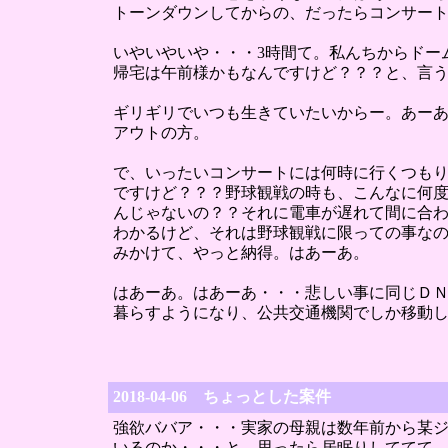
トーンダウンしてからの、だったらコンサート
いやいやいや・・・3時間て。私んちからドー
帰宅は午前様かもなんですけど？？？と、言
ギリギリでいつも生きていたいからー。あー
アウトの方。
で、いったいコンサートには何時に行くつもり
ですけど？？？野球観戦の時も、こんなに何度
んじゃないの？？それに電車が遅れて間に合
わかるけど、それは野球観戦に限っての事な
みかけて、やっと納得。はあーあ。
はあーあ。はあーあ・・・悲しい事に同じＤＮ
暮らすようになり、公共交通機関でしか移動
2018-04-06 ちょっとした案件
強欲ババア・・・実家の母親は数年前から某
いるのか・・・と、思ったら居眠りしててて