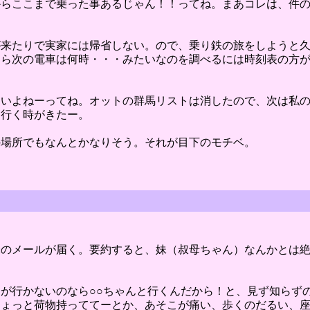
からここまで乗った事あるじゃん！！ってね。まあコレは、件
が来たりで実家には帰省しない。ので、乗り鉄の旅をしようと
たら次の電車は何時・・・みたいなのを調べるには時刻表の方
たいよねーってね。オットの群馬リストは消したので、次は私
に行く時がきたー。
の場所でもなんとかなりそう。それが目下のモチベ。
味のメールが届く。要約すると、妹（叔母ちゃん）なんかとは
が行かないのなら○○ちゃんと行くんだから！と、見ず知らず
ちょっと荷物持っててーとか、あそこが痛い、歩くのだるい、