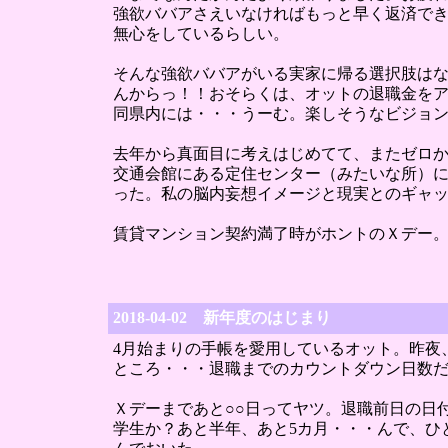
強欲ババアさえいなければもっと早く返済で
無心をしているらしい。
そんな強欲ババアがいる実家に帰る選択肢は
んからっ！！おそらくは、オットの退職金を
同県内には・・・うーむ。楽しそうなビジョ
去年から真面目に考えはじめてて、またゼロか
交通会館にある定住センター（みたいな所）
った。私の脳内妄想イメージと現実とのギャ
賃貸マンション契約満了時がホントのＸデー。
2018-04-02 新年度のはじまり
4月始まりの手帳を愛用しているオット。昨夜
ところ・・・退職までのカウントダウン日数
Ｘデーまであと○○日ってヤツ。退職前日の日
学生か？あと半年、あと5カ月・・・んで、ひ