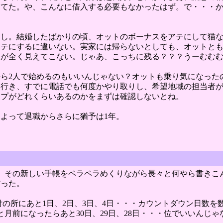
きてた。や、こんなに借入する必要もなかったはず。で・・・
なし。結婚したばかりの頃、オットのボーナスをアテにして猫
アテにするに違いない。実家には帰らないとしても、オットと
ンが全く見えてこない。じゃあ、こっちに残る？？？うーむむ
ら2人で始めるのもいいんじゃない？オットも乗り気になった
に行き、すでに電話でも何度かやり取りし、希望地域の担当者
ップがどれくらいあるのかをまずは確認しないとね。
よって退職からさらに猶予は1年。
、その新しい手帳をペラペラめくりながら長々と何やら書きこ
だった。
付の所にあと1日、2日、3日、4日・・・カウントダウン日数
と月前になったらあと30日、29日、28日・・・位でいいんじ