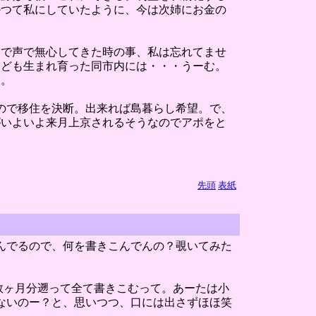
かつて私にしていたように、今は次姉にお金の
なで声で無心してきた時の事、私は忘れてませ
もども生まれ育った同市内には・・・うーむ。
む。
ので移住を決断。出来れば島暮らし希望。で、
がいよいよ来月上京されるそうなのでアポをと
先頭
表紙
んでるので、何を書きこんでんの？覗いてみた
を数ヶ月分遡って全て書きこむって。あーたは小
ゃないのー？と、思いつつ、口には出さずほほ笑