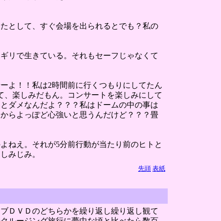
ったとして、すぐ会場を出られるとでも？私の
リギリで生きている。それもセーフじゃなくて
せーよ！！私は2時間前に行くつもりにしてたん
て、楽しみだもん。コンサートを楽しみにして
いとダメなんだよ？？？私はドームの中の事は
るからよっぽど心強いと思うんだけど？？？畳
よねえ。それが5分前行動が当たり前のヒトと
。しみじみ。
先頭
表紙
イブＤＶＤのどちらかを繰り返し繰り返し観て
華クルージング旅行に夢中な頃と比べたら数百