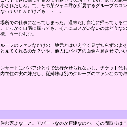
縮小されたしね。で、その某ジャニ君が所属するグループのコ
になっていたんだけども・・・。
た場所での仕事になってしまった。週末だけ自宅に帰ってくる
ん。せっかく自宅に帰っても、そこにヨメがいないのはどうな
前様。うーむむむ。
グループのファンなだけの、地元とはいえ全く見ず知らずのよ
っと見てくれるのか？いや、他人にババアの面倒を見させてい
コンサートにババアひとりでは行かせられないし、チケット代
都内在住の実の妹だし、従姉妹は別のグループのファンなので
住む家よなーと。アパートなのか戸建なのか、その間取りは？