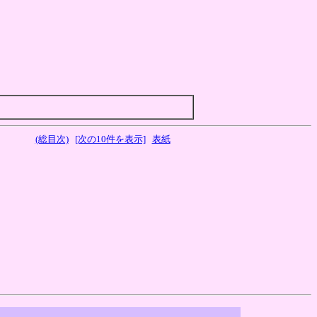
(総目次)
[次の10件を表示]
表紙