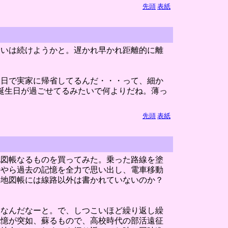
先頭
表紙
合いは続けようかと。遅かれ早かれ距離的に離
二日で実家に帰省してるんだ・・・って、細か
誕生日が過ごせてるみたいで何よりだね。薄っ
先頭
表紙
地図帳なるものを買ってみた。乗った路線を塗
時やら過去の記憶を全力で思い出し、電車移動
の地図帳には線路以外は書かれていないのか？
・なんだなーと。で、しつこいほど繰り返し繰
記憶が突如、蘇るもので、高校時代の部活遠征