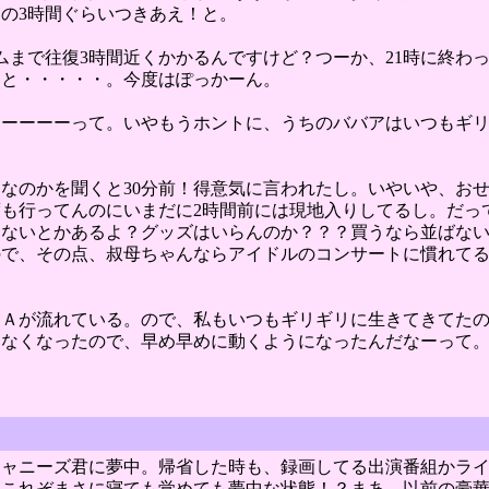
の3時間ぐらいつきあえ！と。
ムまで往復3時間近くかかるんですけど？つーか、21時に終わ
うと・・・・・。今度はぽっかーん。
あーーーーって。いやもうホントに、うちのババアはいつもギ
なのかを聞くと30分前！得意気に言われたし。いやいや、お
も行ってんのにいまだに2時間前には現地入りしてるし。だっ
わないとかあるよ？グッズはいらんのか？？？買うなら並ばな
ので、その点、叔母ちゃんならアイドルのコンサートに慣れて
Ａが流れている。ので、私もいつもギリギリに生きてきてたの
しなくなったので、早め早めに動くようになったんだなーって
ジャニーズ君に夢中。帰省した時も、録画してる出演番組かラ
、これぞまさに寝ても覚めても夢中な状態！？まあ、以前の豪