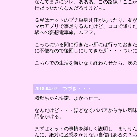
なんてまさにソレ。あああ。この路線！ここ
行だったからなんだろうけども。
ＧＷはオットのプチ単身赴任があったり、友
マホアプリで事足りるんだけど、ココで降り
駅への妄想電車旅。ムフフ。
こっちにいる間に行きたい所には行っておき
に不便なので後回しにしてきた所・・・つい
こちらでの生活を悔いなく終わらせたら、次
2018-04-07 つづき・・・
叔母ちゃん快諾。よかったー。
なんだけど・・・ほどなくババアからキレ気
話をかける。
まずはオットの事情を詳しく説明し、まりりん
んに、絶対に迷惑をかけない自信はあるの？