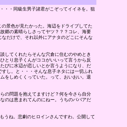
本・・・同級生男子諸君がこぞってイイネを。狙
この景色が見たかった。海辺をドライブしてた
る故郷の素晴らしさってヤツ？？？コレ、海要
じなだけで、それ以外にアナタのどこにそんな
相談してくれたらそんな穴倉に住むのやめとき
むひとり息子くんがココがいいって言うから反
うたびに水辺が恋しいとか言うようになり、だ
ですし。と・・・そんな息子ネタには一切ふれ
エムをしめくくっていた。って、おいおい。退
しらの問題を抱えてますけど？何を今さら自分
康なのは恵まれてんのにねー。うちのババアだ
がもうね。悲劇のヒロインさんですわ。公開して