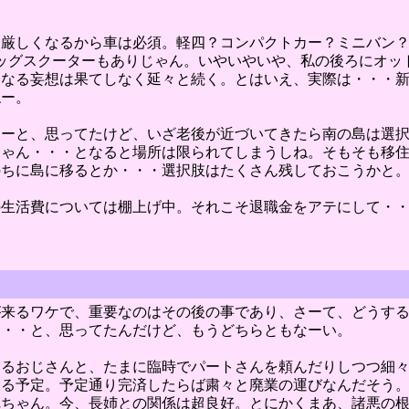
て厳しくなるから車は必須。軽四？コンパクトカー？ミニバン
ッグスクーターもありじゃん。いやいやいや、私の後ろにオッ
ンなる妄想は果てしなく延々と続く。とはいえ、実際は・・・
ねー。
なーと、思ってたけど、いざ老後が近づいてきたら南の島は選
じゃん・・・となると場所は限られてしまうしね。そもそも移
のちに島に移るとか・・・選択肢はたくさん残しておこうかと
の生活費については棚上げ中。それこそ退職金をアテにして・
来るワケで、重要なのはその後の事であり、さーて、どうする
・・・と、思ってたんだけど、もうどちらともなーい。
いるおじさんと、たまに臨時でパートさんを頼んだりしつつ細
なる予定。予定通り完済したらば粛々と廃業の運びなんだそう
れちゃん。今、長姉との関係は超良好。とにかくまあ、諸悪の