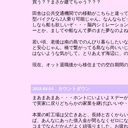
買う？？まさか建てちゃう？？？
田舎は公共交通機関での移動がこちらと違っ
型バイクなら2人乗り可能じゃん。なんならビ
しなら船も欲しいぞ・・・脳内シミレーショ
ーとか、ましてや船なんて夢のまた夢なのよ
若い頃、老後は南の島でのんびり暮らしたい
と安心じゃん。橋で繋がってる島なら尚いい
はないような気がして。とりあえず海辺に、
現在、オット退職後から移住までの空白期間
2018-04-04 カウントダウン
まあまあまあ・・・ホントにいよいよＸデーが
で実家に戻りどちらかの家業を継げばいいや
本業の町工場は父亡きあと、長姉と古くから
ば、あんなにあった借入金が間もなくゼロに
コまでなんだかんだよく頑張りました。お疲