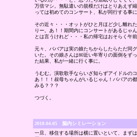
万倍マシ。無駄遣いの規模だけはとりあえず
っては初めてのコンサート、私が同行する事
その近々・・・オットがひと月ほど少し離れ
りー。あ！！期間内にコンサートがあるじゃ
とは言うけれど・・・私の帰宅はおそらく午
元々、ババアは実の娘たちからしたらただ同
いた。その娘さんは80近い年寄りの面倒をず
た結果、私が一緒に行く事に。
うむむ。演歌歌手ならいざ知らずアイドルの
あ！！！叔母ちゃんがいるじゃん！ババアの
みる？？？
つづく。
2018-04-05 脳内シミレーション
一旦、移住する場所は横に置いといて、まずは