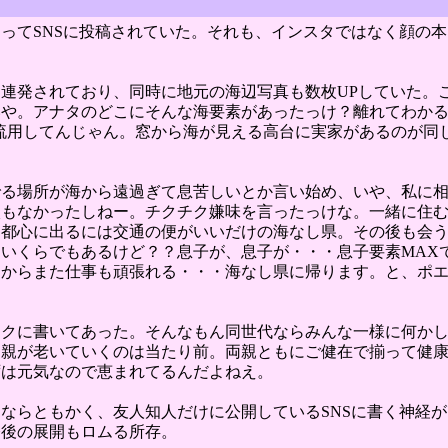
ってSNSに投稿されていた。それも、インスタではなく顔の
連発されており、同時に地元の海辺写真も数枚UPしていた。
いや。アナタのどこにそんな海要素があったっけ？離れてわか
流用してんじゃん。窓から海が見える高台に実家があるのが同
でる場所が海から遠過ぎて息苦しいとか言い始め、いや、私に
談もなかったしねー。チクチク嫌味を言ったっけな。一緒に住
は都心に出るには交通の便がいいだけの海なし県。その後も会
いくらでもあるけど？？息子が、息子が・・・息子要素MAX
日からまた仕事も頑張れる・・・海なし県に帰ります。と、ポ
ックに書いてあった。そんなもん同世代ならみんな一様に何か
？親が老いていくのは当たり前。両親ともにご健在で揃って健
ずは元気なので恵まれてるんだよねえ。
ならともかく、友人知人だけに公開しているSNSに書く神経
今後の展開もロムる所存。