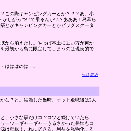
？？この際キャンピングカーとか？？？あ。小
トがしがみついて乗るんかい？あああ！島暮ら
新築とかキャンピングカーとかビッグスクータ
択肢から消えたし。やっぱ本土に近い方が何か
住を最初から島に限定してしまうのは現実的で
。
・・はははのはー。
先頭
表紙
かな？と。結婚した当時、オット退職後は2人
々と、小さな事だけコツコツと続けていたら
。ワーワーギャーギャーうるさかった長姉もコ
根源は母親！これに尽きる。利益を私物化する