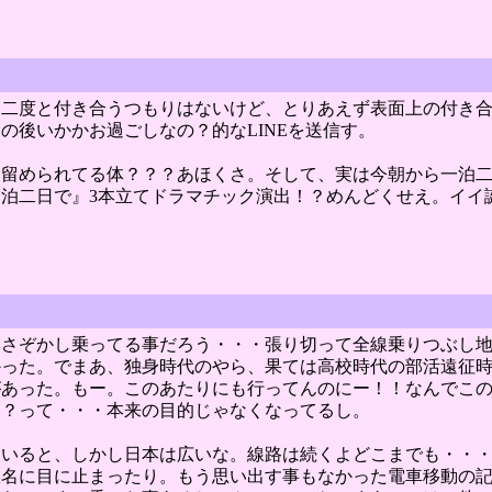
う二度と付き合うつもりはないけど、とりあえず表面上の付き
の後いかかお過ごしなの？的なLINEを送信す。
き留められてる体？？？あほくさ。そして、実は今朝から一泊
泊二日で』3本立てドラマチック演出！？めんどくせえ。イイ
、さぞかし乗ってる事だろう・・・張り切って全線乗りつぶし
かった。でまあ、独身時代のやら、果ては高校時代の部活遠征
があった。もー。このあたりにも行ってんのにー！！なんでこ
？？って・・・本来の目的じゃなくなってるし。
ていると、しかし日本は広いな。線路は続くよどこまでも・・
駅名に目に止まったり。もう思い出す事もなかった電車移動の