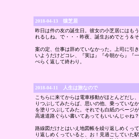
2018-04-13 猿芝居
昨日は件の友の誕生日。彼女の小芝居にはも
れるしね。で・・・昨夜、誕生おめでとう＆そ
案の定、仕事は辞めていなかった。上司に引
いようだけどコレ、『実は』『今朝から』『一
ぺらく返して終わり。
2018-04-11 人生は旅なので
こちらに来てからは電車移動がほとんどだし
りつぶしてみたらば、思いの他、乗っていな
を塗りつぶしてみた。それでも白紙のページ
高速道路ぐらい書いてあってもいいんじゃね
路線図だけとはいえ地図帳を繰り返しめくっ
り返しめくっていると、お！見過ごしていた