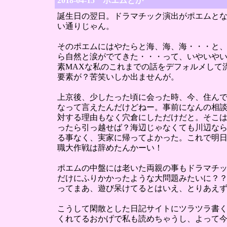
2018-04-15 ポエムとか
誕生日の翌日。ドラマチック演出がポエムとな
い通りじゃん。
そのポエムにはやたらと海、海、海・・・と、
ら自然と涙がでてきた・・・って、いやいや
素MAXな私のこれまでの話をデフォルメして
要素が？苦笑いしか出ませんが。
上京後、少したった頃に会った時、今、住ん
なって言えたんだけどねー。事前になんの相
対する理由もなく穴倉にしただけだと。そこ
ったら引っ越せば？海辺じゃなくても川辺なら
る事なく、実家に帰ってよかった。これで明
職大作戦は辞めたんかーい！
ポエムの中盤には老いた両親の事もドラマチ
だけにふりかかったような大問題みたいに？
ってまあ、遊び呆けてるとはいえ、とりあえ
こうして閑散とした日記サイトにツラツラ書く
くれてるおかげで私も読めちゃうし、よって