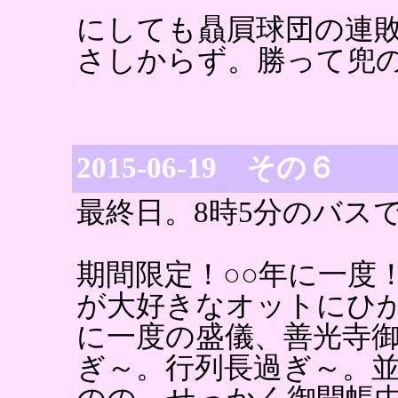
にしても贔屓球団の連
さしからず。勝って兜
2015-06-19 その６
最終日。8時5分のバス
期間限定！○○年に一度
が大好きなオットにひ
に一度の盛儀、善光寺
ぎ～。行列長過ぎ～。