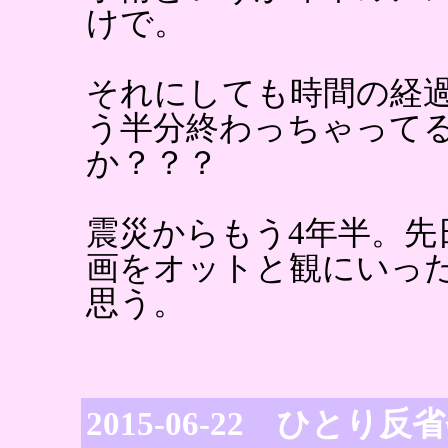
けで。
それにしても時間の経
う半分終わっちゃって
か？？？
震災からもう4年半。先
画をオットと観にいっ
思う。
2015-06-22 ひとり反