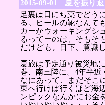
2015-09-01 夏を振り
足裏は日にち薬でどう
る。ヒールの靴なんて
カーかウォーキングシ
るってーのは、そもそ
だけども。目下、意識
夏旅は予定通り被災地
巻、南三陸に。4年半近
なにあって、まだそこ
東へ行けば行くほど海
ンピックなんかにお金
いやいやいや・・・そん