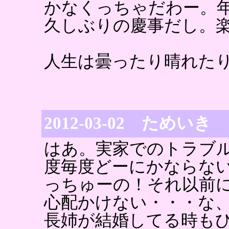
かなくっちゃだわー。
久しぶりの慶事だし。楽
人生は曇ったり晴れた
2012-03-02 ためいき
はあ。実家でのトラブ
度毎度どーにかならな
っちゅーの！それ以前
心配かけない・・・な
長姉が結婚してる時も