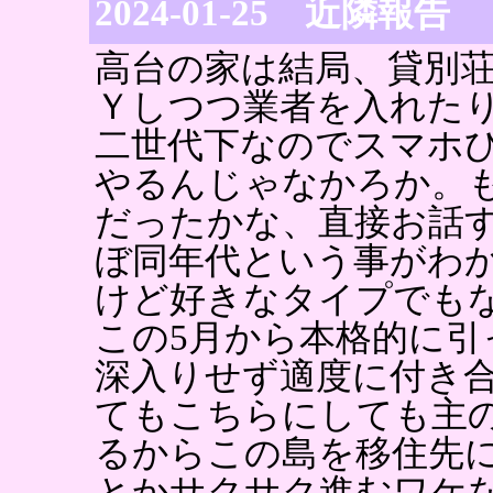
2024-01-25 近隣報告
高台の家は結局、貸別
Ｙしつつ業者を入れた
二世代下なのでスマホ
やるんじゃなかろか。も
だったかな、直接お話
ぼ同年代という事がわ
けど好きなタイプでも
この5月から本格的に
深入りせず適度に付き
てもこちらにしても主
るからこの島を移住先
とかサクサク進むワケ