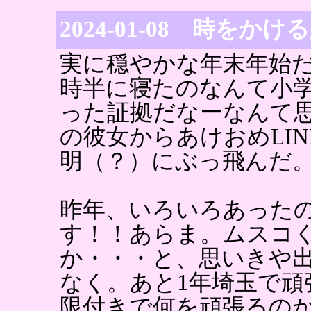
2024-01-08 時をかけ
実に穏やかな年末年始
時半に寝たのなんて小
った証拠だなーなんて
の彼女からあけおめLI
明（？）にぶっ飛んだ
昨年、いろいろあった
す！！あらま。ムスコ
か・・・と、思いきや
なく。あと1年埼玉で頑
限付きで何を頑張るの