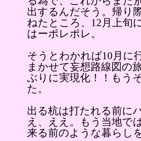
る為で、これからまた
出するんだそう。帰り
ねたところ、12月上旬
はーポレポレ。
そうとわかれば10月に
まかせて妄想路線図の
ぶりに実現化！！もう
た。
出る杭は打たれる前に
え、ええ。もう当地で
来る前のような暮らし