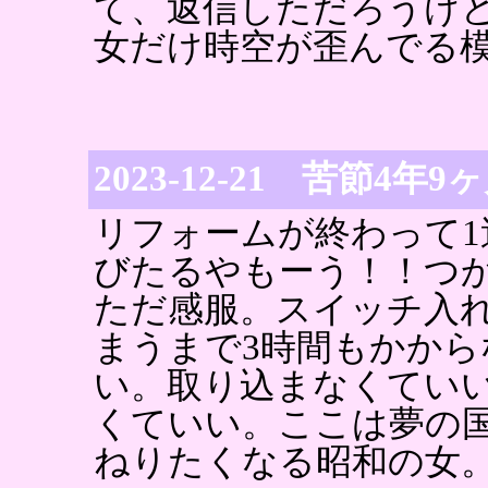
て、返信しただろうけど
女だけ時空が歪んでる
2023-12-21 苦節4年
リフォームが終わって1
びたるやもーう！！つ
ただ感服。スイッチ入
まうまで3時間もかか
い。取り込まなくてい
くていい。ここは夢の
ねりたくなる昭和の女