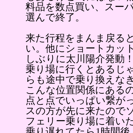
料品を数点買い、スー
選んで終了。
来た行程をまんま戻る
い。他にショートカッ
しぶりに太川陽介発動
乗り場に行くとあるじ
らも途中で乗り換えな
こんな位置関係にある
点と点でいっぱい繋が
スの方が先に来たので
フェリー乗り場に着いた
乗り遅れてたら1時間後