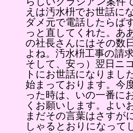
らしいクラシアン案件
えは汚水枡でお世話に
ダメ元で電話したらば
っと直してくれた。あ
の社長さんにはその数
よね。汚水枡工事の請
そして、安っ）翌日ニ
トにお世話になりまし
始まっております。今
った時は、いの一番に
くお願いします。よい
まだその言葉はさすが
しゃるとおりになって