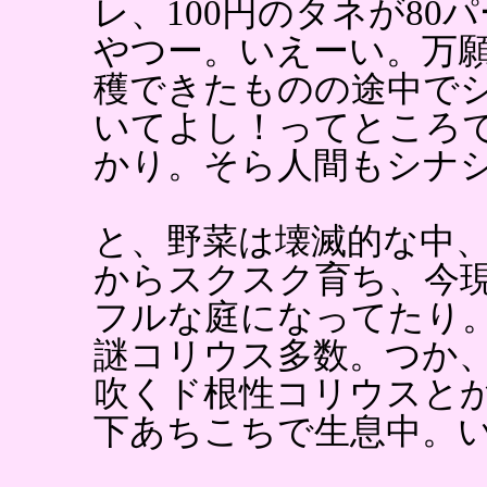
レ、100円のタネが80
やつー。いえーい。万
穫できたものの途中で
いてよし！ってところ
かり。そら人間もシナ
と、野菜は壊滅的な中
からスクスク育ち、今
フルな庭になってたり
謎コリウス多数。つか
吹くド根性コリウスと
下あちこちで生息中。