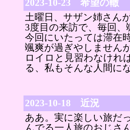
2023-10-23 希望の轍
土曜日、サザン姉さん
3度目の来訪で、毎回、
今回にいたっては滞在時
颯爽が過ぎやしません
ロイロと見習わなけれ
る、私もそんな人間に
2023-10-18 近況
ああ。実に楽しい旅だ
んでる一人旅のおじさ