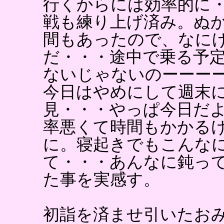
行くからには効率的に
戦も練り上げ済み。ぬ
間もあったので、なに
だ・・・途中で乗る予
ないじゃないのーーー
今日はやめにして週末
見・・・やっぱ今日だ
率悪くて時間もかかる
に。寝起きでもこんな
て・・・あんなに鈍っ
た事を実感す。
初詣を済ませ引いたお