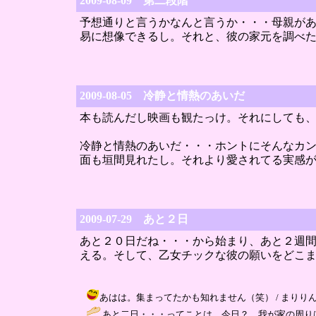
2009-08-09 第二段階
予想通りと言うかなんと言うか・・・母親が
易に想像できるし。それと、彼の家元を調べ
2009-08-05 冷静と情熱のあいだ
本も読んだし映画も観たっけ。それにしても
冷静と情熱のあいだ・・・ホントにそんなカ
面も垣間見れたし。それより愛されてる実感
2009-07-29 あと２日
あと２０日だね・・・から始まり、あと２週
える。そして、乙女チックな彼の願いをどこ
あはは。集まってたかも知れません（笑） / まりりん ( 2009
あと二日・・・ってことは、今日？ 我が家の周り