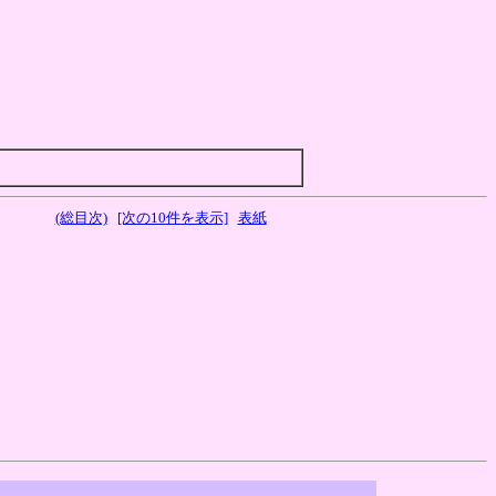
(総目次)
[次の10件を表示]
表紙