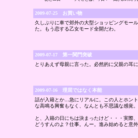
2009-07-25 お買い物
久しぶりに車で郊外の大型ショッピングモー
た。もう恋する乙女モード全開だわ。
2009-07-17 第一関門突破
とりあえず母親に言った。必然的に父親の耳
2009-07-16 理屈ではなく本能
話が入籍とか…急にリアルに。この人とホン
な高鳴る興奮もなく、なんとも不思議な感覚
と、入籍の日にちは決まったけど・・・実際
どうすんのよ？仕事。んー。進み始めると意