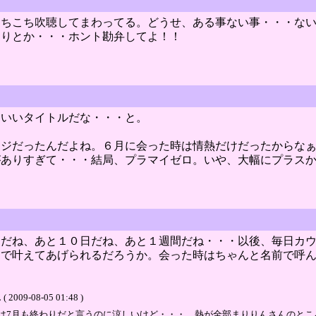
あちこち吹聴してまわってる。どうせ、ある事ない事・・・な
たりとか・・・ホント勘弁してよ！！
、いいタイトルだな・・・と。
ンジだったんだよね。６月に会った時は情熱だけだったからな
がありすぎて・・・結局、プラマイゼロ。いや、大幅にプラス
間だね、あと１０日だね、あと１週間だね・・・以後、毎日カ
まで叶えてあげられるだろうか。会った時はちゃんと名前で呼
-08-05 01:48 )
は7月も終わりだと言うのに涼しいけど・・・。熱が全部まりりんさんのところ