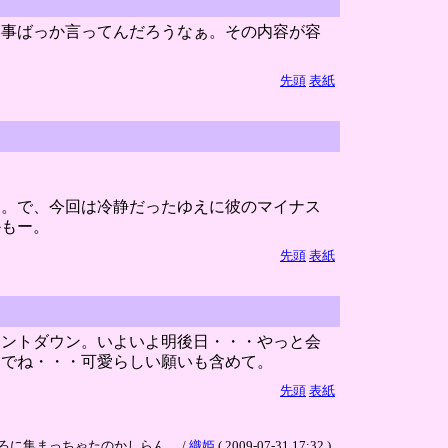
い事ばっか言ってんだろうなぁ。その内容が容
先頭
表紙
ぁ。で、今回は冷静だったゆえに彼のマイナス
かもー。
先頭
表紙
ウントダウン。いよいよ明後日・・・やっと会
んでね・・・可愛らしい願いも含めて。
先頭
表紙
に集まっちゃたのかしらん。 /
織姫
( 2009-07-31 17:32 )