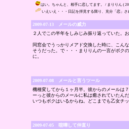
はい。ちゃんと、相手に恋してます。 / まりりん ( 2009-07
いえいえ・・・日記を拝見する限り、充分「恋」さ
2009-07-13 メールの威力
２人でこの半年をしみじみ振り返っていた。
同窓会でうっかりメアド交換した時に、こん
そうだった。で・・・まりりんの一言がボク
に。
2009-07-08 メールと言うツール
機種変してから１ヶ月半。彼からのメールは
ーっと彼からのメールに私は癒されていたん
いつもボクはいるからね。どこまでも乙女チ
2009-07-05 喧嘩して仲直り