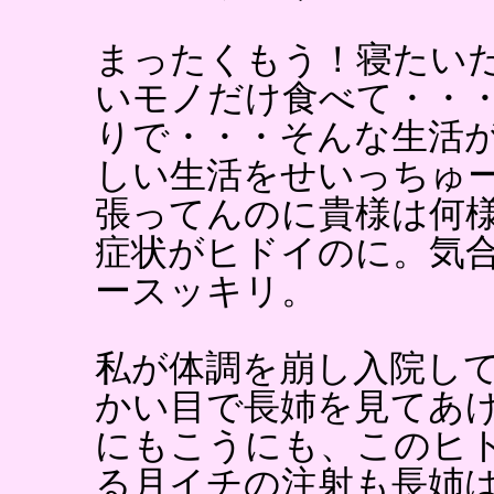
まったくもう！寝たい
いモノだけ食べて・・
りで・・・そんな生活
しい生活をせいっちゅ
張ってんのに貴様は何
症状がヒドイのに。気
ースッキリ。
私が体調を崩し入院し
かい目で長姉を見てあ
にもこうにも、このヒ
る月イチの注射も長姉