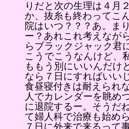
りだと次の生理は４月
か、抜糸も終わってこ
院はいつ？？？あ。ま
ー？あれこれ考えなが
らブラックジャック君
こうでこうなんけど、
ももう別にいいんだけ
なら７日にすればいい
食昼寝付きは耐えられ
人でカレンダーを眺め
に退院するー。そうだ
て婦人科で治療も始め
７日に外来で来るって