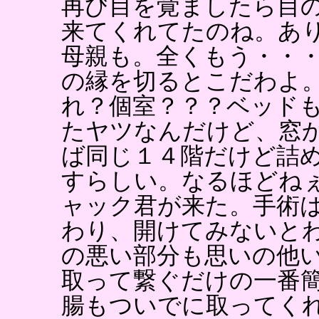
再び目を覚ましたら目
来てくれてたのね。あ
母親も。全くもう・・
の縁を切るとこだわよ
れ？個室？？？ベッド
たヤツなんだけど、窓
ば同じ１４階だけど詰
すらしい。なるほどね
ャック君が来た。手術
わり、開けてみないと
の悪い部分も思いの他
取って繋ぐだけの一番
腸もついでに取ってく