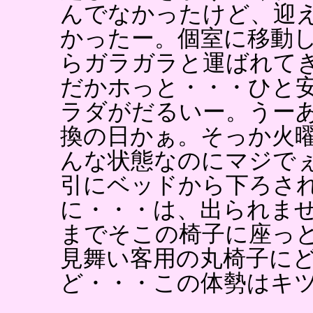
んでなかったけど、迎
かったー。個室に移動
らガラガラと運ばれて
だかホっと・・・ひと
ラダがだるいー。うー
換の日かぁ。そっか火
んな状態なのにマジで
引にベッドから下ろさ
に・・・は、出られま
までそこの椅子に座っ
見舞い客用の丸椅子に
ど・・・この体勢はキ