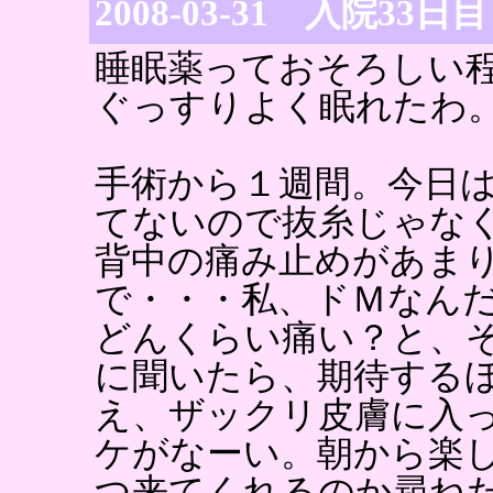
2008-03-31 入院33日目
睡眠薬っておそろしい
ぐっすりよく眠れたわ
手術から１週間。今日
てないので抜糸じゃな
背中の痛み止めがあま
で・・・私、ドＭなん
どんくらい痛い？と、
に聞いたら、期待する
え、ザックリ皮膚に入
ケがなーい。朝から楽
つ来てくれるのか尋ね