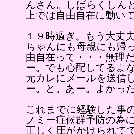
んさん。しばらくしん
上では自由自在に動い
１９時過ぎ。もう大丈
ちゃんにも母親にも帰
由自在って・・・無理
ー。でも心配してるよ
元カレにメールを送信
ー。と。あー。よかっ
これまでに経験した事
ノミー症候群予防の為
正しく圧がかけられて