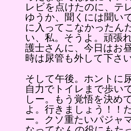
レビを点けたのに、テ
ゆうか、聞くには聞い
に入ってこなかったん
い、私。そうよ。頑張
護士さんに、今日はお
時は尿管も外して下さ
そして午後。ホントに
自力でトイレまで歩い
しー。もう覚悟を決め
よ。行きましょう！！
ー。クソ重たいパジャ
なってなんの役にもた