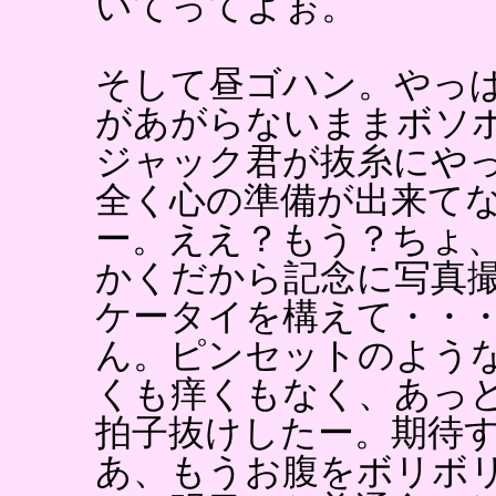
いてってよぉ。
そして昼ゴハン。やっ
があがらないままボソ
ジャック君が抜糸にや
全く心の準備が出来て
ー。ええ？もう？ちょ
かくだから記念に写真
ケータイを構えて・・
ん。ピンセットのよう
くも痒くもなく、あっ
拍子抜けしたー。期待
あ、もうお腹をボリボ