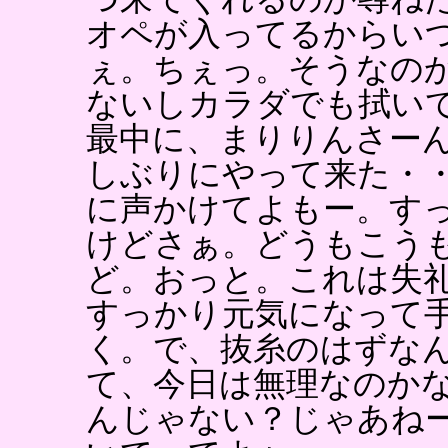
オペが入ってるからい
ぇ。ちぇっ。そうなの
ないしカラダでも拭い
最中に、まりりんさー
しぶりにやって来た・
に声かけてよもー。す
けどさぁ。どうもこう
ど。おっと。これは失
すっかり元気になって
く。で、抜糸のはずな
て、今日は無理なのか
んじゃない？じゃあね