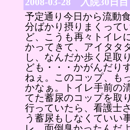
2008-03-28 入院30日目
予定通り今日から流動
分ばかり摂りまくって
ど、こうも再々トイレ
かってきて、アイタタ
し、なんだか歩く足取
ども・・・かがんだり
ねぇ。このコップ、も
かなぁ。トイレ手前の
てた蓄尿のコップを取
行っていたら、看護士
う蓄尿もしなくていい
レ、面倒臭かったんだ