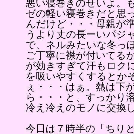
悪い寝巻きのせいよ。
ゼの軽い寝巻きだと思
んだけど・・・母親が
うより丈の長ーいパジ
で、ネルみたいな冬っ
ご丁寧に襟が付いてる
が効きすぎて汗もロク
を吸いやすくするとか
ぇ・・・はぁ。熱は下
ら・・・と、すっかり
冷え冷えのモノに交換
今日は７時半の「ちり