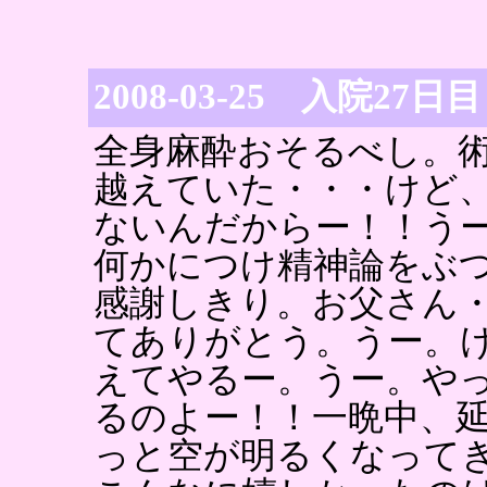
2008-03-25 入院27日目
全身麻酔おそるべし。
越えていた・・・けど
ないんだからー！！う
何かにつけ精神論をぶ
感謝しきり。お父さん
てありがとう。うー。
えてやるー。うー。や
るのよー！！一晩中、
っと空が明るくなって