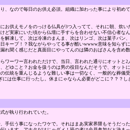
おり、なので毎日のお供え必須。組織に加わった事により初め
にお供えモノをのっける仏具が3つ入ってて、それに朝、炊い
いけど実家にいた頃から仏壇に手すらを合わせない不信心者な
飯を解凍して、次は冷凍のまんま、次はリンゴ、次は菓子パン
日キープ！？我ながらやってる事が酷いwwww意味を知らず
か漏れ聞く感じだと真面目にやってんのは隣のおばさんを含め
らワーワー言われただけで、当日、言われた通りにオットと2
し、どゆこと？お金を扱うのは男の役目なんだそうで、オット
けの伝統を重んじるような難しい事は一切なく、一般的な葬儀
ぎには仕事に行ったし。休まにゃならん必要がどこに？？？し
葬式が執り行われていた。
、手伝う事になったワケで。それはまあ実家界隈もそうだった
手伝います。アナタだけじゃダメ！班の者は全員参加だと決ま