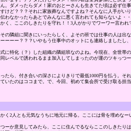
せん。ダメったらダメ！家のおとーさんも生きてた頃は必ず仕
ですけど？？？それに家族葬なんですよね？そんなに人手がい
手伝わなかったらあとでみんなに悪く言われても知らないよ・
かく、ここのしきたりを守れ！！3人がかりでワーワー言われ
よその隣組に聞きにいったらしく、よその班では仕事の人は出
ーーーー？？？いやもう仕事中のオットにも連絡しましたし、
葬式に特化（？）した組織の隣組班なのよね。今現在、全世帯
と同レベルで誘われるまま加入してしまったのが運のツキっつ
ったら、付き合いの深さによりきりで最低1000円を払う。そ
っていたのはココまで。で、今回、初めて集会所で受け取る担
ともかく2人とも元気なうちに地元に帰る。ここには骨を埋めなー
っつーか意見してみたら、ここに住んでるならここのしきたり