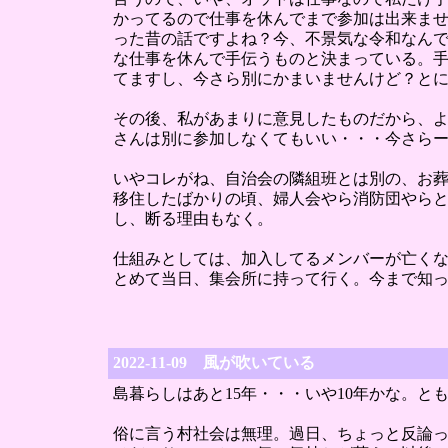
かってるので仕事を休んでまで参加は出来ま
った昔の話ですよね？今、不景気な令和なん
な仕事を休んで手伝うものと決まっている。
てますし、今さら別にかまいませんけど？とに
その後、私があまりに意見したものだから、
さんは別に参加しなくてもいい・・・今さらー
いやコレがね、自治会の隣組班とは別の、お
移住したばかりの頃、婦人会やら消防団やら
し、断る理由もなく。
仕組みとしては、加入してるメンバーが亡くな
とめて当日、集会所に持って行く。今まで知
2022-11-09 風が吹いている
島暮らしはあと15年・・・いや10年かな。
俗に言う村社会は無理。過日、ちょっと反論