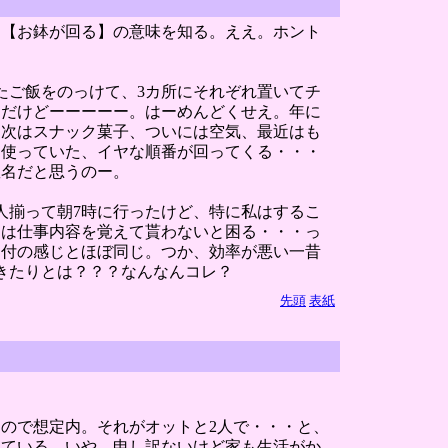
て【お鉢が回る】の意味を知る。ええ。ホント
たご飯をのっけて、3カ所にそれぞれ置いてチ
んだけどーーーーー。はーめんどくせえ。年に
、次はスナック菓子、ついには空気、最近はも
に使っていた、イヤな順番が回ってくる・・・
数名だと思うのー。
人揃って朝7時に行ったけど、特に私はするこ
には仕事内容を覚えて貰わないと困る・・・っ
受付の感じとほぼ同じ。つか、効率が悪い一昔
きたりとは？？？なんなんコレ？
先頭
表紙
ので想定内。それがオットと2人で・・・と、
っている。いや、申し訳ないけど家も生活がか