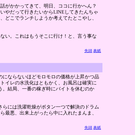
電話がかかってきて、明日、ココに行かへん？
やだって行きたいからLINEしてきたんちゃ
日、どこでランチしようか考えてたとこやし、
らない。これはもうそこに行け！と、言う事な
先頭
表紙
のにならないほどモロモロの価格が上昇かつ品
、トイレの水洗化はともかく、お風呂は確実に
う。結局、一番の稼ぎ時にバイトを休むのか
さらには洗濯乾燥がボタン一つで解決のドラム
なら最悪、出来上がったら中に入れたまんま、
先頭
表紙