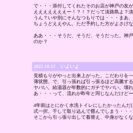
で・・・添付してくれたそのお店が神戸の友
えええええええー！？！？だって淡路島よ？淡
うん？いや別にそんなつもりでは・・・まあ
ちょうどええやん。ただ予約した方がよさげ
ああ・・・そうだ、そうだ、そうだった。神
のか？
2022-10-17 いよいよ
見積もりがやっと出来上がった。こだわりを一
薄状態。で、引っ張れば引っ張るほど高騰す
ヤバい。給湯器が年数的にガチでヤバい。壊れ
あ・・・って、流れが昨年と同じなんだけど
4年前はとにかく水洗トイレにしたかったんだ
式一択。干して取り込んで畳んでしまう・・
そこから引っ張り出して着替え、中身がなく