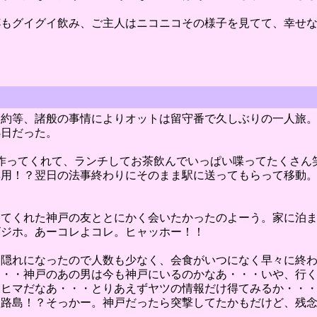
杯もグイグイ飲み、ご主人はニコニコその様子を見てて、幸せ
節約等、諸般の事情によりオットは留守番で久しぶりの一人旅
3日だった。
作ってくれて、ランチしてお茶飲んでいっぱい喋ってたくさん
無用！？翌日の法事終わりにそのまま駅に送ってもらって移動
きてくれた神戸の友ととにかく会いたかったのよーう。家に泊
ビジホ。あーコレよコレ。ヒャッホー！！
お隠れになったので人数も少なく、会食がいつになく早々に終
・・・神戸のあの男は今も神戸にいるのかなあ・・・いや、行
ヒマだなあ・・・とりあえずヤツの情報だけ得てみるか・・・共
淡路島！？そっかー。神戸だったら突撃してたかもだけど、残