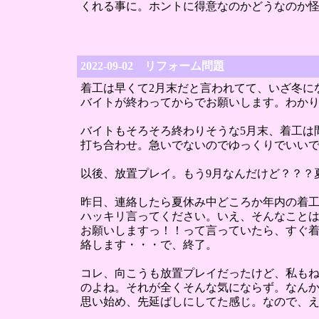
くれる事に。ホントに得意なのかどうなのか
2022-09-02 リフォーム問題
着工は早くて2月末だと言われてて、いざ冬に
バイトが終わってからでお願いします。わか
バイトもそろそろ終わりそうな5月末、着工は
打ち合わせ。急いでないのでゆっくりでいい
以後、放置プレイ。もう9月なんだけど？？？
昨日、連絡したら夏休み中どころか年内の着
ハッキリ言ってください。いえ、そんなこと
お願いしますっ！！って言っていたら、すぐ
絡します・・・で、終了。
コレ、向こうも放置プレイだったけど、私も
のよね。それが全くそんな気にならず。なん
思い始め、先延ばしにしてた感じ。なので、