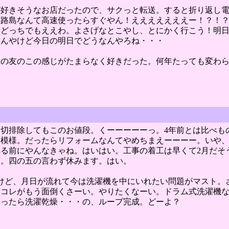
が好きそうなお店だったので、サクっと転送。すると折り返し
路島なんて高速使ったらすぐやん！えええええええー！？！？い
、どっちでもええわ。よさげなとこやし、とにかく行こう！明
なんやけど今日の明日でどうなんやろね・・・
戸の友のこの感じがたまらなく好きだった。何年たっても変わ
切排除してもこのお値段。くーーーーーっ。4年前とは比べも
る模様。だったらリフォームなんてやめちまえーーーー。いや
る前にやんなきゃね。はいはい。工事の着工は早くて2月だそ
ー。四の五の言わず休みます。はい。
けど、月日が流れて今は洗濯機を中にいれたい問題がマスト。
・コレがもう面倒くさーい。やりたくなーい。ドラム式洗濯機
なったら洗濯乾燥・・・の、ループ完成。どーよ？