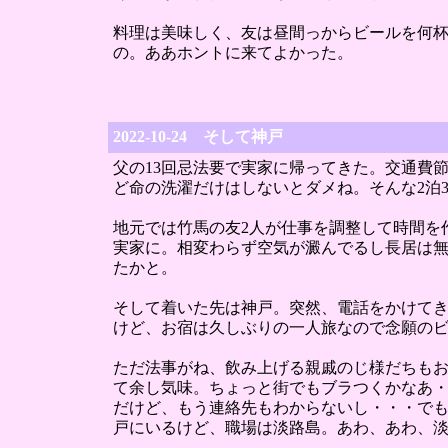
料理は美味しく、友は昼間っからビールを何
の。ああホントに来てよかった。
2022-10-24 そして神戸
父の13回忌法要で実家に帰ってきた。交通費
ど命の洗濯だけはしないとダメね。そんな2泊
地元では竹馬の友2人が仕事を調整して時間を
実家に。相変わらず空気が澱んでるし長居は
たかと。
そして着いた先は神戸。突然、電話をかけて
けど、お宿は久しぶりの一人旅なので念願の
ただ法事がね、飲み上げる親戚のじ様だちも
て余し気味。ちょっと街でもブラつくかなあ
だけど、もう連絡先もわからないし・・・でも
戸にいるけど、職場は淡路島。あわ、あわ、