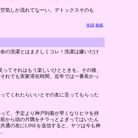
な空気しか流れてなーい。デトックスそのも
先頭
表紙
。命の洗濯とはまさしくコレ！洗濯は嫌いだけ
笑ってそれはもう楽しいひとときを。その後、
。それでも実家滞在時間、近年では一番長かっ
まってくれたらいいとその友に言ってもらった
わって、予定より神戸到着が早くなりヒマを持
く前から頭の片隅をチラっとよぎってはいたん
通の友にLINEを送信すると、ヤツは今も神
念。