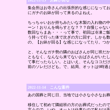
2022-11-15 お鉢が回る
集会所はお寺さんの出張所的な感じになって
にガチのお鉢が回って来るのよねえ。
ちっちゃいおか持ちみたいな木製の入れ物の中
ーン！おりんを鳴らすとな？？？自慢じゃな
数回ならまあ・・・って事で、初回は冷凍ご
う持って行った体で次ぎの方に回す。しかも数
の、【お鉢が回る】な感じになってたり。つ
と、そんなガチ勢の隣のおばさんが同じ班だか
ともなく、なんなら来てないおばさんがいた
て事だったらしい。とはいえ、そんなココだ
前のソレだけども。で、結局、オットは9時過
2022-11-14 こんな案件
あの国葬と同じ日、当地では小さな小さなお
移住して初めて隣組班の方のお葬式だったので
言うので、いや、オットは仕事なので私だけ