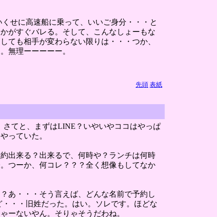
いくせに高速船に乗って、いいご身分・・・と
とかがすぐバレる。そして、こんなしょーもな
力しても相手が変わらない限りは・・・つか、
け。無理ーーーーー。
先頭
表紙
。さてと、まずはLINE？いやいやココはやっぱ
をやっていた。
予約出来る？出来るで、何時や？ランチは何時
子。つーか、何コレ？？？全く想像もしてなか
は？あ・・・そう言えば、どんな名前で予約し
ど・・・旧姓だった。はい。ソレです。ほどな
しゃーないやん。そりゃそうだわね。