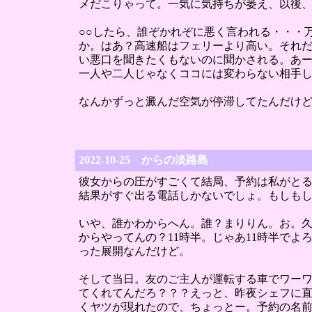
メだこりゃって。一気に気持ちが萎え、以後
○○したら、誰ぞかれぞに悪く言われる・・・
か。はあ？高速船はフェリーより高い。それ
い悪口を聞きたくもないのに聞かされる。あ
一人や二人じゃなくココには変わらない相手
なんかずっと澱んだ空気が停滞してたんだけ
2022-10-25 からの淡路島
彼女からの圧がすごくて結局、予約は私がとる事
結果がすぐ出る電話しかないでしょ。もしも
いや、誰かわからへん。誰？まりりん。お。
からやってんの？11時半。じゃあ11時半で
った展開なんだけど。
そして当日。友のご主人が運転する車でワー
てくれてんだろ？？？えっと、昨夜シェフに直
くヤツが現れたので、ちょっとー。予約の名