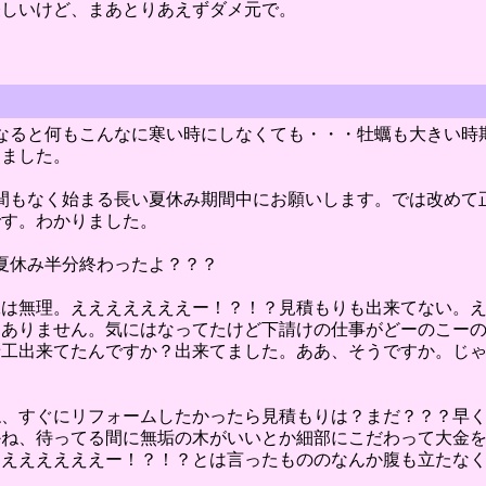
怪しいけど、まあとりあえずダメ元で。
なると何もこんなに寒い時にしなくても・・・牡蠣も大きい時
りました。
間もなく始まる長い夏休み期間中にお願いします。では改めて
です。わかりました。
夏休み半分終わったよ？？？
工は無理。えええええええー！？！？見積もりも出来てない。
はありません。気にはなってたけど下請けの仕事がどーのこー
着工出来てたんですか？出来てました。ああ、そうですか。じ
ね、すぐにリフォームしたかったら見積もりは？まだ？？？早
かね、待ってる間に無垢の木がいいとか細部にこだわって大金
えええええええー！？！？とは言ったもののなんか腹も立たな