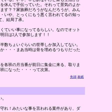
事を休んで手伝っていた。それって景気のよか
ります？？家族葬だろうがなんだろうが、みん
・・いや、とっくにもう悪く言われてるの知っ
て、結局了承。
なくていい事になってるらしい。なのでオット
明日は2人で参加します！！
の半数ちょいぐらいの世帯しか加入してない。
ーか・・・まあ当時は骨を埋めるつもりだった
れを各班の月当番が前日に集金に来る、取りま
当班になった・・・って次第。
先頭
表紙
い。
は守れ！みたいな事を言われる案件があり、ダ