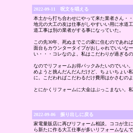
2022-09-11 呪文を唱える
本土から打ち合わせにやって来た業者さん・・
地元の大工の友は仕事がしやすいい用に水道
道工事は別の業者がする事になっていた。
この先30年、死ぬまでこの家に住むのであれ
面台もカウンタータイプがおしゃれでいいな
い・・・コレなのよ。私はこだわりが過ぎる
なのでリフォームお得パックみたいのでいい
めようと挑んだんだんだけど、ちょいちょい
に。こだわればこだわるだけ費用はかさむの
とにかくリフォームに大金はぶっこまない。
2022-09-06 振り出しに戻る
家電量販店に再びリフォーム相談。ココが主
ら新たに作る大工仕事が多いリフォームなん