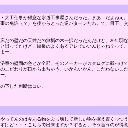
・大工仕事が得意な水道工事屋さんだった。まあ、だよねえ。
工事の免許（？）を後からとった逆パターンだわ。で、目下、
ば床だの壁だの天井だの無垢の木一択だったんだけど、20年弱
ーと思ってたけど、縦長のよくあるアレでいいんじゃね？って
のよー。
。浴室の壁面の色とか全部、そのメーカーがカタログに載っけ
私のこだわりが口から出ちゃう。いかんいかん、こだわないこ
よー。
私の下した判断はコレ。
にやってんのは今ある物をぶっ壊して新しい物を据え置くっつ
ですけど・・・こちらで出来ますか？すると、そう言うのが得