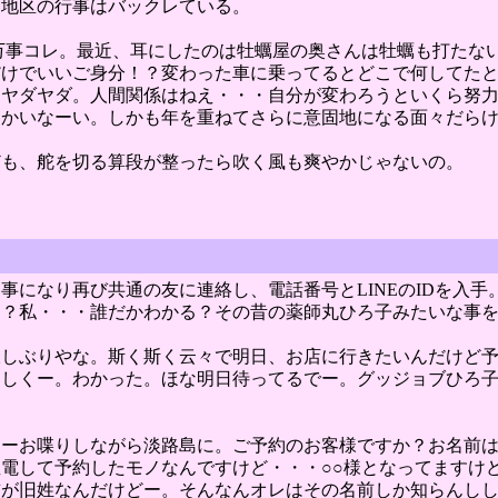
、地区の行事はバックレている。
万事コレ。最近、耳にしたのは牡蠣屋の奥さんは牡蠣も打たな
だけでいいご身分！？変わった車に乗ってるとどこで何してた
ーヤダヤダ。人間関係はねえ・・・自分が変わろうといくら努
しかいなーい。しかも年を重ねてさらに意固地になる面々だら
ども、舵を切る算段が整ったら吹く風も爽やかじゃないの。
になり再び共通の友に連絡し、電話番号とLINEのIDを入手
し？私・・・誰だかわかる？その昔の薬師丸ひろ子みたいな事
久しぶりやな。斯く斯く云々で明日、お店に行きたいんだけど
よろしくー。わかった。ほな明日待ってるでー。グッジョブひろ
ワーお喋りしながら淡路島に。ご予約のお客様ですか？お名前
電して予約したモノなんですけど・・・○○様となってますけ
前が旧姓なんだけどー。そんなんオレはその名前しか知らんし