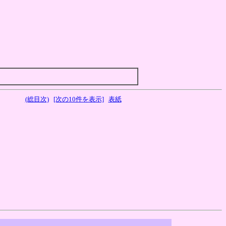
(総目次)
[次の10件を表示]
表紙