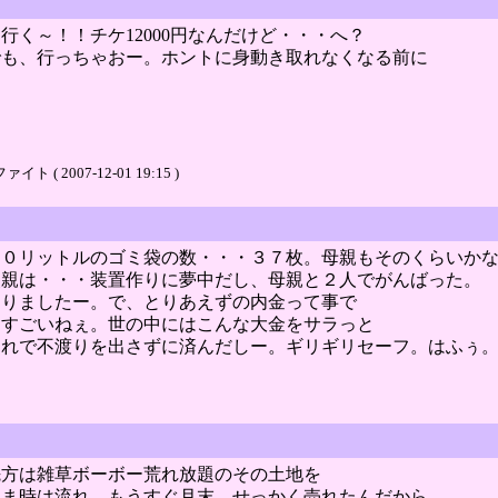
く～！！チケ12000円なんだけど・・・へ？
でも、行っちゃおー。ホントに身動き取れなくなる前に
2007-12-01 19:15 )
７０リットルのゴミ袋の数・・・３７枚。母親もそのくらいか
父親は・・・装置作りに夢中だし、母親と２人でがんばった。
なりましたー。で、とりあえずの内金って事で
・すごいねぇ。世の中にはこんな大金をサラっと
これで不渡りを出さずに済んだしー。ギリギリセーフ。はふぅ
先方は雑草ボーボー荒れ放題のその土地を
まま時は流れ、もうすぐ月末。せっかく売れたんだから