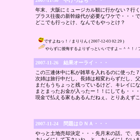
2007-11-30 やけっぱち・・・
年末、大阪にミュージカル観に行かない？行く行
プラス往復の新幹線代が必要なワケで・・・
どこでも行っとけ、なんでもやっとけ？
ですよねっ！ / まりりん ( 2007-12-03 02:29 )
やらずに後悔するよりずっといいですよ～＾＾！ / ファイト ( 
2007-11-26 結果オーライ・・・
この三連休中に私が雑草を入れるのに使った
次姉は旅行中だし、長姉は相変わらずだし、
まだもうちょっと残っているけど、キレイに
まとまったお金が入ったー！！にしても・・
現金で払える家もあるんだねぇ。とりあえず
2007-11-24 問題はＤＮＡ・・・
やっと土地売却決定・・・先月末の話。で、
キレイにして下さいね。と。キレイにしない