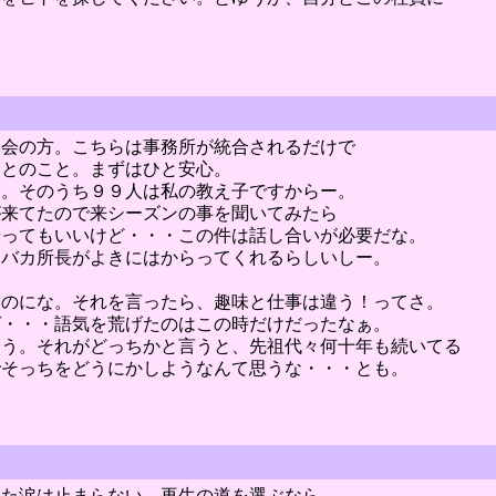
絡会の方。こちらは事務所が統合されるだけで
・とのこと。まずはひと安心。
人。そのうち９９人は私の教え子ですからー。
が来てたので来シーズンの事を聞いてみたら
やってもいいけど・・・この件は話し合いが必要だな。
。バカ所長がよきにはからってくれるらしいしー。
なのにな。それを言ったら、趣味と仕事は違う！ってさ。
ば・・・語気を荒げたのはこの時だけだったなぁ。
違う。それがどっちかと言うと、先祖代々何十年も続いてる
でそっちをどうにかしようなんて思うな・・・とも。
れた涙は止まらない。再生の道を選ぶなら