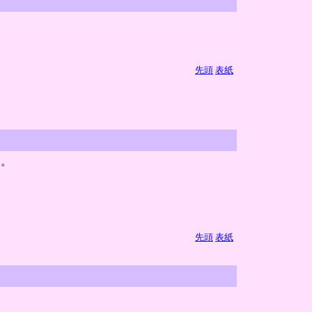
先頭
表紙
な。
。
先頭
表紙