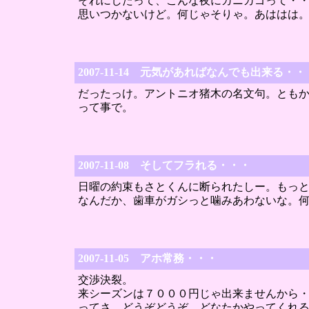
それにしたって、こんな夜にカニカゴって・
思いつかないけど。何じゃそりゃ。あははは
2007-11-14 元気があればなんでも出来る・・
だったっけ。アントニオ猪木の名文句。とも
って事で。
2007-11-08 そしてフラれる・・・
日曜の約束もさとくんに断られたしー。もっ
なんだか、歯車がガシっと噛みあわないな。
2007-11-05 アホ常務・・・
交渉決裂。
来シーズンは７０００円じゃ出来ませんから
ってさ。どうぞどうぞ。どなたかやってくれ