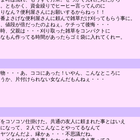
り。ともかく、資金繰りでヒーヒー言ってんのに
もりなん？便利屋さんにお願いするからねっ！！
一番よさげな便利屋さんに頼んで雑草だけ刈ってもらう事に。
と、値段が倍だったのよねぇ。ケチって後悔・・・
の時、父親は・・・刈り取った雑草をコンパクトに
んなもん作ってる時間があったらゴミ袋に入れてくれー。
し物・・・あ。ココにあった！いやん、こんなところに
ゆうか、片付けられない女なんだもんねぇ・・・
。
ゴをコソコソ仕掛けた。共通の友人に頼まれた事とはいえ
人になって、２人でこんなことやってるなんて
てヤツなんだよ。縁かぁ・・・不思議だね。