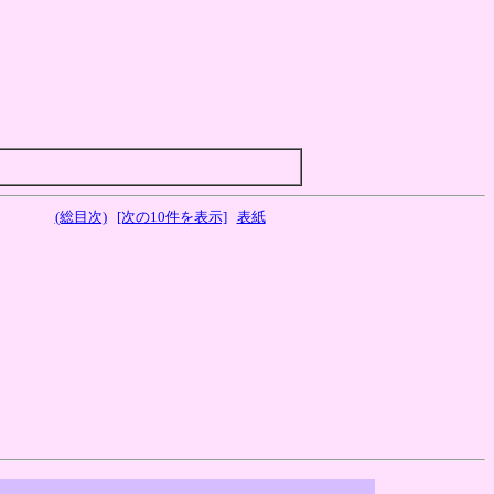
(総目次)
[次の10件を表示]
表紙