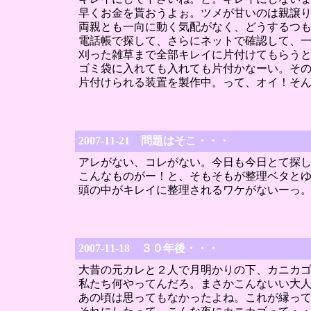
早くお金を貰おうよぉ。ツメが甘いのは親譲
両親とも一向に動く気配がなく、どうするつ
電話帳で探して、さらにネットで確認して、
刈った雑草まで全部キレイに片付けてもらう
ゴミ袋に入れても入れても片付かなーい。そ
片付けられる装置を製作中。って、オイ！そ
2007-11-21 問題はそこ・・・
アレがない、コレがない。今日も今日とて探
こんなものがー！と、そもそもが整理ベタと
頭の中がキレイに整理されるワケがないーっ
2007-11-18 ３０年後・・・
大昔の元カレと２人で月明かりの下、カニカ
私たち何やってんだろ。まさかこんないい大
あの頃は思ってもなかったよね。これが縁っ