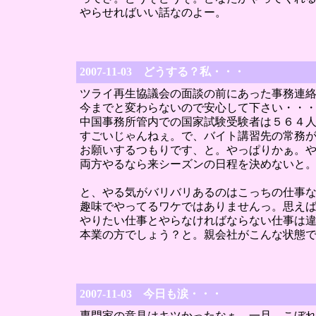
やらせればいい話なのよー。
2007-11-03 どうする？私・・・
ツライ再生協議会の面談の前にあった事務連
今までと変わらないので安心して下さい・・
中国事務所管内での国家試験受験者は５６４
すごいじゃんねぇ。で、バイト講習先の常務
お願いするつもりです、と。やっぱりかぁ。
両方やるなら来シーズンの日程を決めないと
と、やる気がバリバリあるのはこっちの仕事
趣味でやってるワケではありませんっ。思え
やりたい仕事とやらなければならない仕事は
本業の方でしょう？と。親会社がこんな状態
2007-11-03 今日も涙・・・
専門家の意見はキツかったなぁ。一旦、こぼ