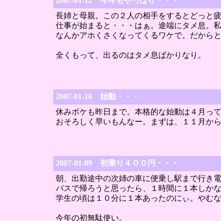
2007-01-12 今年もやっぱり・・・
長姉と母親。この２人の相手をするとどっと
仕事が始まると・・・はぁ。途端にタメ息。
なんかアホくさくなってくるワケで。だから
全くもって、出るのはタメ息ばかりなり。
2007-01-10 始動・・・
休みボケも昨日まで。本格的な始動は４月っ
おそろしく早いもんなー。まずは、１１月か
2007-01-09 初乗り４００円・・・
朝、出勤途中の次姉の車に便乗し駅まで行き
バスで帰ろうと思ったら、１時間に１本しか
学生の頃は１０分に１本あったのにぃ。やむ
今年の初無駄使い。