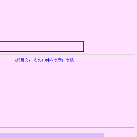
(総目次)
[次の10件を表示]
表紙