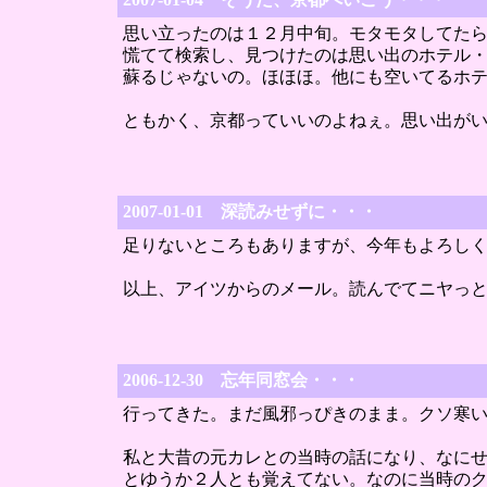
思い立ったのは１２月中旬。モタモタしてた
慌てて検索し、見つけたのは思い出のホテル
蘇るじゃないの。ほほほ。他にも空いてるホ
ともかく、京都っていいのよねぇ。思い出が
2007-01-01 深読みせずに・・・
足りないところもありますが、今年もよろし
以上、アイツからのメール。読んでてニヤっ
2006-12-30 忘年同窓会・・・
行ってきた。まだ風邪っぴきのまま。クソ寒
私と大昔の元カレとの当時の話になり、なに
とゆうか２人とも覚えてない。なのに当時の