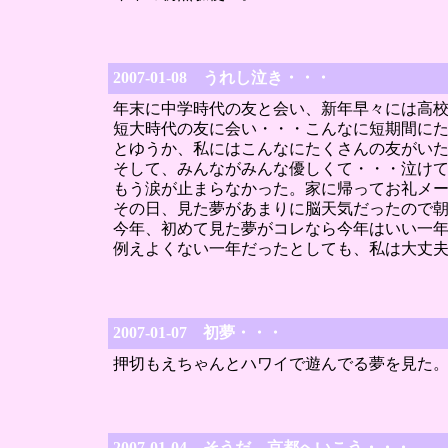
2007-01-08 うれし泣き・・・
年末に中学時代の友と会い、新年早々には高
短大時代の友に会い・・・こんなに短期間に
とゆうか、私にはこんなにたくさんの友がい
そして、みんながみんな優しくて・・・泣け
もう涙が止まらなかった。家に帰ってお礼メ
その日、見た夢があまりに脳天気だったので
今年、初めて見た夢がコレなら今年はいい一
例えよくない一年だったとしても、私は大丈
2007-01-07 初夢・・・
押切もえちゃんとハワイで遊んでる夢を見た
2007-01-04 そうだ、京都へいこう・・・