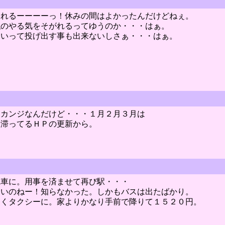
疲れるーーーーっ！休みの間はよかったんだけどねぇ。
私のやる気をそがれるってゆうのか・・・はぁ。
といって投げ出す事も出来ないしさぁ・・・はぁ。
てカンジなんだけど・・・１月２月３月は
ら滞ってるＨＰの更新から。
電車に。用事を済ませて再び駅・・・
ないのねー！知らなかった。しかもバスは出たばかり。
なくタクシーに。家よりかなり手前で降りて１５２０円。