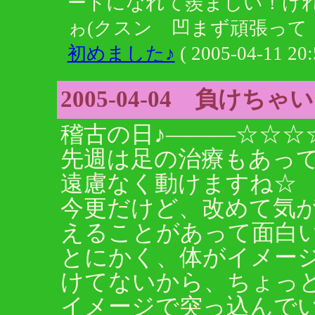
ートになれて羨ましい！け
ゎ(クスン 凹まず頑張って！！
初めました♪
( 2005-04-11 20:
2005-04-04 負けち
稽古の日♪―――☆☆☆
先週は足の治療もあっ
遠慮なく動けますね☆
今更だけど、改めて気
えることがあって面白
とにかく、体がイメー
けてないから、ちょっ
イメージで突っ込んで