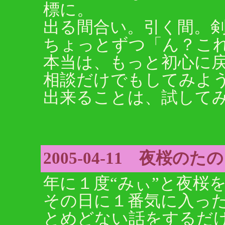
標に。
出る間合い。引く間。
ちょっとずつ「ん？こ
本当は、もっと初心に
相談だけでもしてみよ
出来ることは、試して
2005-04-11 夜桜の
年に１度“みぃ”と夜桜
その日に１番気に入っ
とめどない話をするだ