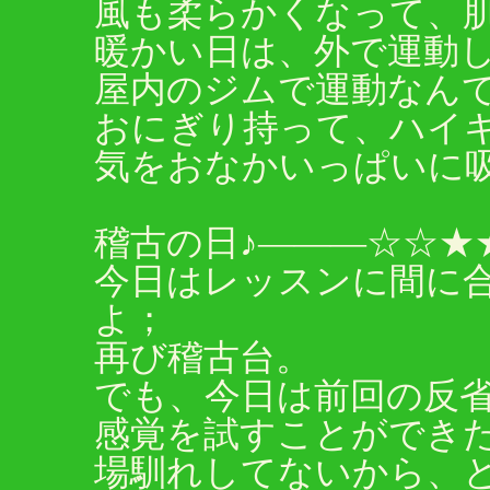
風も柔らかくなって、
暖かい日は、外で運動
屋内のジムで運動なん
おにぎり持って、ハイ
気をおなかいっぱいに吸
稽古の日♪―――☆☆★
今日はレッスンに間に
よ；
再び稽古台。
でも、今日は前回の反
感覚を試すことができ
場馴れしてないから、