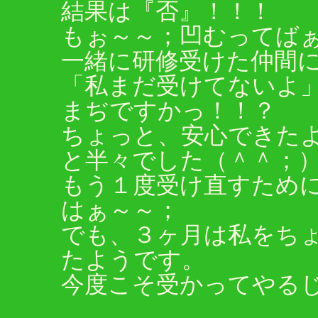
結果は『否』！！！
もぉ～～；凹むってば
一緒に研修受けた仲間
「私まだ受けてないよ
まぢですかっ！！？
ちょっと、安心できた
と半々でした（＾＾；
もう１度受け直すため
はぁ～～；
でも、３ヶ月は私をち
たようです。
今度こそ受かってやる