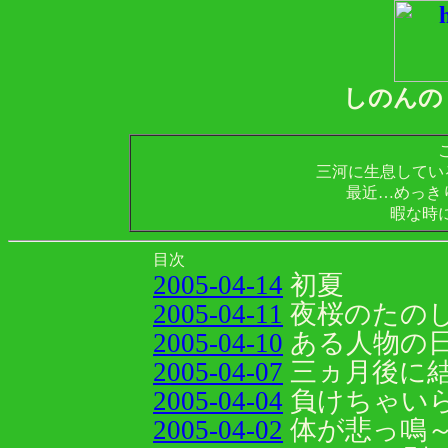
しのんの
三河に生息している
最近…めっき
暇な時
目次
2005-04-14
初夏
2005-04-11
夜桜のたの
2005-04-10
ある人物の
2005-04-07
三ヵ月後に
2005-04-04
負けちゃい
2005-04-02
体が悲っ鳴