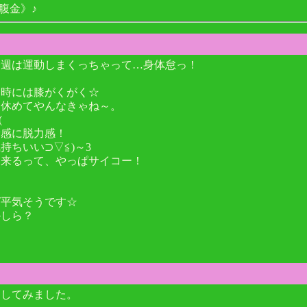
腹金》♪
今週は運動しまくっちゃって…身体怠っ！
了時には膝がくがく☆
を休めてやんなきゃね～。
(
労感に脱力感！
ちいい⊃▽≦)～3
出来るって、やっぱサイコー！
ば平気そうです☆
かしら？
加してみました。