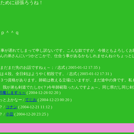
るために頑張ろうね！
☆
にｐ＾＾ｑ
です。返事が遅れてしまって申し訳ないです。こんな奴ですが、今後ともよろし
riさんの弟さんにいつかどこかで、仕合う事があるかもしれませんね☆ちょっ
お話ですねぇ～； / 志式 ( 2005-01-12 17:35 )
日剣はようやく初段です。 / 志式 ( 2005-01-12 17:31 )
格があります。師範は教える立場にいますが、まだ途中の身です。私もがんばりま～す！！
。我が弟も剣道でたしか(？)今年師範取ったんですよぉ～。同じ県だし同じ剣
お邪魔しますぅ～
( 2004-12-26 02:20 )
と上かなー /
てじお
( 2004-12-23 00:20 )
 /
コナン
( 2004-12-21 11:12 )
 /
小豆
( 2004-12-20 23:25 )