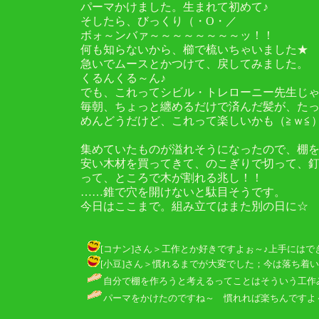
パーマかけました。生まれて初めて♪
そしたら、びっくり（・O・／
ボォ～ンバァ～～～～～～～～ッ！！
何も知らないから、櫛で梳いちゃいました★
急いでムースとかつけて、戻してみました。
くるんくる～ん♪
でも、これってシビル・トレローニー先生じ
毎朝、ちょっと纏めるだけで済んだ髪が、た
めんどうだけど、これって楽しいかも（≧ｗ≦
集めていたものが溢れそうになったので、棚
安い木材を買ってきて、のこぎりで切って、
って、ところで木が割れる兆し！！
……錐で穴を開けないと駄目そうです。
今日はここまで。組み立てはまた別の日に☆
[コナン]さん＞工作とか好きですよぉ～♪上手にはできませんが
[小豆]さん＞慣れるまでが大変でした；今は落ち着いてきまし
自分で棚を作ろうと考えるってことはそういう工作み
パーマをかけたのですね～ 慣れれば楽ちんですよ～