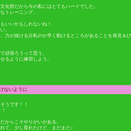
は文化部だから今の私にはとてもハードでした。
要なトレーニング。
てもいいかもしれないね！
ない。
ど、力が抜ける分私のが早く動けるところがあることを発見＆
ろで頑張ろうって思う。
ろせるように練習しよう。
×負けないように
たそうです！！
と！
、だからこそやりがいがある。
れて、少し変れたけど、まだまだ♪