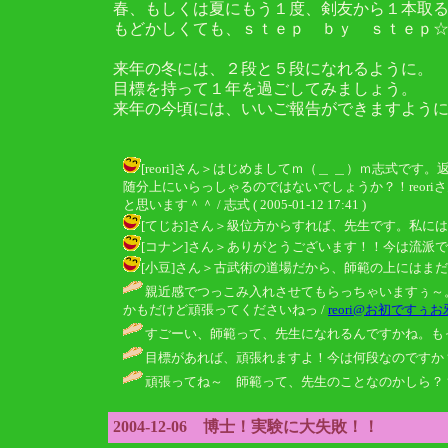
春、もしくは夏にもう１度、剣友から１本取
もどかしくても、ｓｔｅｐ ｂｙ ｓｔｅｐ
来年の冬には、２段と５段になれるように。
目標を持って１年を過ごしてみましょう。
来年の今頃には、いいご報告ができますよう
[reori]さん＞はじめましてｍ（＿ ＿）ｍ志式
随分上にいらっしゃるのではないでしょうか？！reo
と思います＾＾ / 志式 ( 2005-01-12 17:41 )
[てじお]さん＞級位方からすれば、先生です。私にはまだまだ先の
[コナン]さん＞ありがとうございます！！今は流派では４段。全
[小豆]さん＞古武術の道場だから、師範の上にはまだ３つ資
親近感でつっこみ入れさせてもらっちゃいますぅ～
かもだけど頑張ってくださいねっ /
reori@お初ですぅ
すごーい、師範って、先生になれるんですかね。もっ
目標があれば、頑張れますよ！今は何段なのですか？
頑張ってね～ 師範って、先生のことなのかしら？？
2004-12-06 博士！実験に大失敗！！