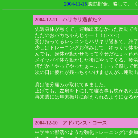
2004-11-15
腹筋貯金。略して、《
2004-12-11 ハリキリ過ぎた？
先週身体が怠くて、運動出来なかった反動で
ただのおバカちゃんじゃー！！(＞x＜)
受け持ってるレッスンもハリキリ過ぎて、終
少しはトレーニングお休みして、ゆっくり体
んでも、身体が動かせるって幸せだねぇ～)^o^
メイッパイ体を動かした後にやってくる、疲
何だか「やってやったぁ～…！」って感じで気持
次の日に疲れが残っちゃいけませんが…運動
肩は随分痛みが取れてきました。
上げても、左肩を下にして寝る事も枕があれ
再来週には隼素振りに耐えられるようになる
2004-12-10 アドバンス・コース
中学生の部活のような強化トレーニングに参