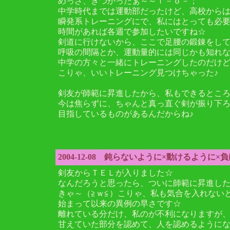
めっさ、きつかったぁ～～ｆ－ｏ－；
中学時代までは運動部だったけど、高校から
瞬発系トレーニングにで、私にはとっても必
時間があれば各週で参加したいですね☆
剣道に行けないから、ここで足腰の鍛錬をし
呼吸の間隔とか、運動量的には同じかも知れ
中学の方々と一緒にトレーニングしたのだけ
こりゃ、いいトレーニング見つけちゃった♪
剣友が師範に昇進したから、私もできるとこ
今は焦らずに、ちゃんと真っ直ぐ剣が振り下
目指しているものがあるんだからね♪
2004-12-08 鈍らないように×動けるように
剣友からＴＥＬが入りました☆
なんだろうと思ったら、ついに師範に昇進し
きゃ～（≧ｗ≦）こりゃ、私も気合を入れない
始まって以来の異例の早さです☆
離れている分だけ、私のが不利になりますが
甘えていた部分を認めて、人を認めるようにな