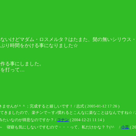
ゃないけどマダム・ロスメルタ？はたまた、髭の無いシリウス
っぷり時間をかける事になりました☆
）
を作る事にしました。
釘を打って…
＾＾；完成すると嬉しいです！ / 志式 ( 2005-01-12 17:26 )
たので、楽チンで～す♪慣れるとこんなに楽なことはなんですね☆ / 志式 ( 2005
たいなのが得意なのですか？ /
コナン
( 2004-12-21 11:14 )
 寝癖も気にしないですむので・・・って、私だけかな？？(^^ゞ /
小豆
( 2