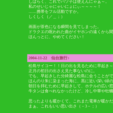
しばらく、これでパソ子は使えんにゃぁ～。
私のせいじゃにゃいにょにぃ～～～～！
……携帯をフル活動ですか。
しくしく（／＿；）
画面が茶色になる瞬間を見てしまった。
ドラクエの呪われた曲がイヤホンの遠くから
ほんっとに、やめてください！
2004-11-22 仙台旅行♪
松島サイコー！！日の出を見るために早起き
正月の初日の出さえ見た事ないのに。
でも、早起きした分綺麗な松島に会うことがで
ほんのり朱に染まった海に、黒に近い深い緑の
朝日を拝むために早起きして、ホテルの広い
牛タンは食べれなかったけど、冷し中華や牡
思ったよりも暖かくて、これまた電車が暖か
まぁ、これもいい思い出さ（－3－；）