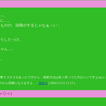
ね～。
のに…。
たものの、頭痛がするじゃなぁ～い；
たりしたっけ。
じゃん…。
う。
タゴタあったですから；発散方法は色々持ってた方がいいですよね☆ / 志式 ( 2005
から頭痛になりますよ。 /
コナン
( 2004-12-21 11:15 )
（＞◇＜）