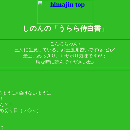
しのんの「うらら侍白書」
こんにちわん♪
三河に生息している、武士激見習いです(≧ω≦)／
最近…めっきり、おサボり気味ですが；
暇な時に読んでくださいね♪
るように×負けないように
！
ん？！
め切り日（＞◇＜）
空？