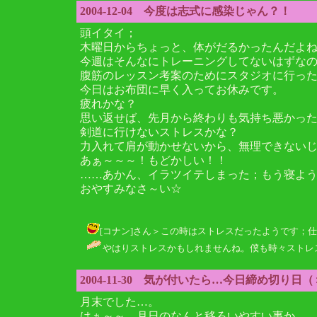
2004-12-04 今度は志式に感染じゃん？！
頭イタイ；
木曜日からちょっと、体がだるかったんだよ
今週はそんなにトレーニングしてないはずな
腹筋のレッスン考案のためにスタジオに行っ
今日はお布団に早く入ってお休みです。
疲れかな？
思い返せば、先月から終わりも気持ち悪かっ
剣道に行けないストレスかな？
力入れて肩が動かせないから、無理できない
あぁ～～～！もどかしい！！
……あかん、イラツイテしまった；もう寝よ
おやすみなさ～い☆
[コナン]さん＞この時はストレスだったようです；仕事でゴ
やはりストレスかもしれませんね。僕も時々ストレス
2004-11-30 気が付いたら…今日締め切り日
月末でした…。
はぁ～～、月日のなんと移ろいやすい事か。