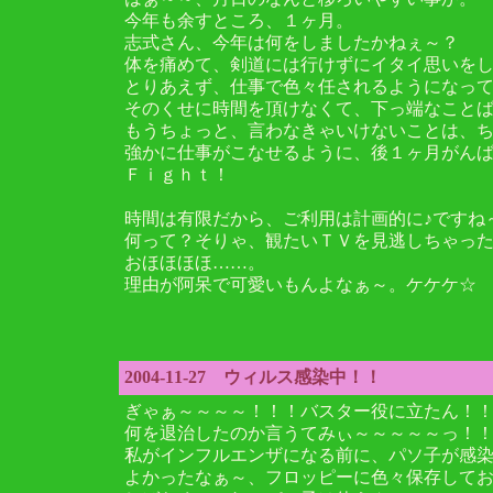
今年も余すところ、１ヶ月。
志式さん、今年は何をしましたかねぇ～？
体を痛めて、剣道には行けずにイタイ思いを
とりあえず、仕事で色々任されるようになっ
そのくせに時間を頂けなくて、下っ端なこと
もうちょっと、言わなきゃいけないことは、
強かに仕事がこなせるように、後１ヶ月がん
Ｆｉｇｈｔ！
時間は有限だから、ご利用は計画的に♪ですね
何って？そりゃ、観たいＴＶを見逃しちゃっ
おほほほほ……。
理由が阿呆で可愛いもんよなぁ～。ケケケ☆
2004-11-27 ウィルス感染中！！
ぎゃぁ～～～～！！！バスター役に立たん！
何を退治したのか言うてみぃ～～～～～っ！
私がインフルエンザになる前に、パソ子が感
よかったなぁ～、フロッピーに色々保存して