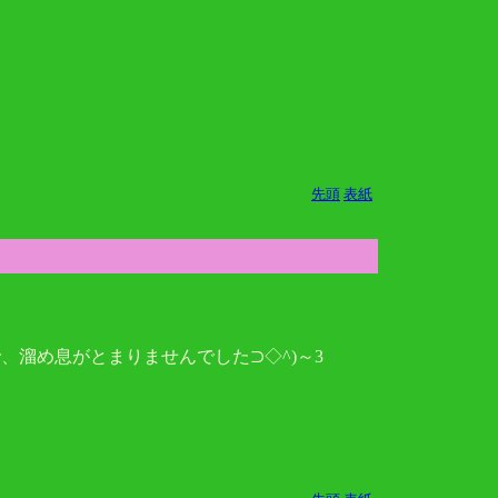
先頭
表紙
溜め息がとまりませんでした⊃◇^)～3