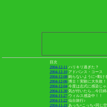
目次
2004-12-11
ハリキリ過ぎた？
2004-12-10
アドバンス・コース
2004-12-08
鈍らないように×動け
2004-12-06
博士！実験に大失敗！
2004-12-04
今度は志式に感染じゃ
2004-11-30
気が付いたら…今日締
2004-11-27
ウィルス感染中！！
2004-11-22
仙台旅行♪
2004-11-19
あっち×こっち×同じ