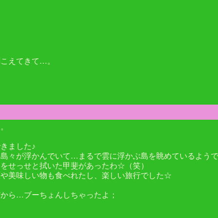
聞こえてきて…。
～。
きました♪
島々が浮かんでいて…まるで雲に浮かぶ島を眺めているようで、
窓をせっせと拭いた甲斐があったわ☆（笑）
蠣や美味しい物も食べれたし、楽しい旅行でした☆
だから…ブーちょんしちゃったよ；