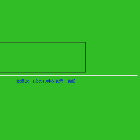
(総目次)
[次の10件を表示]
表紙