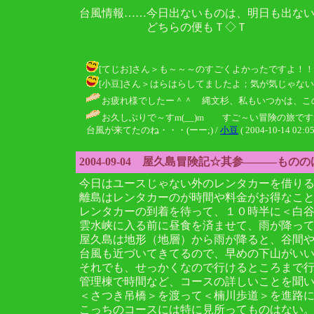
台風情報……今日出ないものは、明日も出な
どちらの便もＴ◇Ｔ
[てじお]さん＞も～～～のすごくよかったですよ！！あの、溢れ
[小豆]さん＞はらはらしてましたよ；気が気じゃないって、
お疲れ様でしたー＾＾ 縄文杉、私もいつかは、この目で見てみ
お久しぶりで～すm(__)m すご～い冒険の旅で
台風が来てたのね・・・(ーー;) /
小豆
( 2004-10-14 02:05
2004-09-04 屋久島冒険記☆其参―――もの
今日はユースじゃない外のレンタカーを借り
離島はレンタカーのが時間や料金がお得なこ
レンタカーの到着を待って、１０時半に＜白
雲水峡に入る前に昼食を済ませて、雨が降っ
屋久島は地形（地層）から雨が降ると、谷間
台風も近づいてきてるので、早めの下山がい
それでも、せっかくなので行けるところまで行
管理棟で時間など、コースの詳しいことを聞
＜さつき吊橋＞を渡って＜楠川歩道＞を進路
こっちのコースには特に見所ってものはない