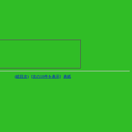
(総目次)
[次の10件を表示]
表紙