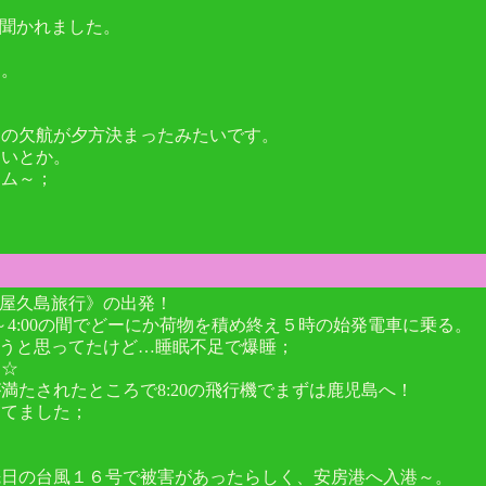
て聞かれました。
…。
ーの欠航が夕方決まったみたいです。
いとか。
ム～；
《屋久島旅行》の出発！
～4:00の間でどーにか荷物を積め終え５時の始発電車に乗る。
そうと思ってたけど…睡眠不足で爆睡；
を☆
満たされたところで8:20の飛行機でまずは鹿児島へ！
寝てました；
先日の台風１６号で被害があったらしく、安房港へ入港～。