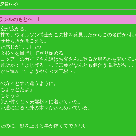
-.-;)
ドラシルのもとへ Ⅱ
、空が広がる。
り株で、ウィルソン博士がこの株を発見したからこの名前が付
てせせらぎが聞こえる。
た感じがしました♪
縄文杉＞を目指して登り始める。
エコツアーのガイドさん達はお客さんに登るか戻るかを聞いて
な難所が；「よじ登る」って言葉がなんとも似合う場所がちょ
ながら進んで、ようやく＜大王杉＞。
くの方々とすれ違うように。
うちょっとだよ」
てもらう☆
。気が付くと＜夫婦杉＞に着いていた。
ない道に出ると外の木々がざわめいている。
？
きたのに、顔を上げる事が怖くてできない；