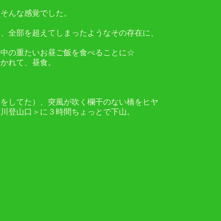
。そんな感覚でした。
さ、全部を超えてしまったようなその存在に、
の中の重たいお昼ご飯を食べることに☆
分かれて、昼食。
；
りをしてた）、突風が吹く欄干のない橋をヒヤ
荒川登山口＞に３時間ちょっとで下山。
。