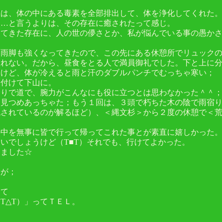
息は、体の中にある毒素を全部排出して、体を浄化してくれた
倒…と言うよりは、その存在に癒されたって感じ。
きてきた存在に、人の世の儚さとか、私が悩んでいる事の愚か
、雨脚も強くなってきたので、この先にある休憩所でリュック
入れない。だから、昼食をとる人で満員御礼でした。下と上に
たけど、体が冷えると雨と汗のダブルパンチでむっちゃ寒い；
き付けて下山に。
降りで道で、腕力がこんなにも役に立つとは思わなかった＾＾
て見つめあっちゃた；もう１回は、３頭で朽ちた木の陰で雨宿
流されているのが解るほど）、＜縄文杉＞から２度の休憩で＜
の中を無事に皆で行って帰ってこれた事とが素直に嬉しかった
いでしょうけど（T■T）それでも、行けてよかった。
りました☆
労が；
きて
T△T）」ってＴＥＬ。