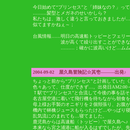
今日始めて“プリンセス”と「姉妹なの？」っ
………髪型とメガネのせいかしら？
私たちは、激しく違うと言っておきましたが
似てますかねぇ～；
台風情報……明日の高速船トッピーとフェリ
波が高くて繰り出すことができな
………；確かに波高いけど…ムム
2004-09-02 屋久島冒険記☆其壱―――出発♪
ちょっと前から“プリンセス”と計画していた
色々あって、仕度ができず…。出発日AM2:00
Ｔ駅で“プリンセス”と合流して今後の事を話
名古屋空港に着いて飛行機を待ちながら朝食
母上様お手製のオニギリを２個頬張り、お腹が
機内で林檎ジュースもらったけど…やっぱり
乱気流にのまれても…寝てました。
鹿児島からは高速船〈トッピー〉で屋久島へ♪
本来なら宮之浦港に船が入るはずでしたが、