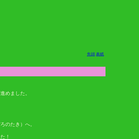
先頭
表紙
を進めました。
ぴろのたき）へ。
した！