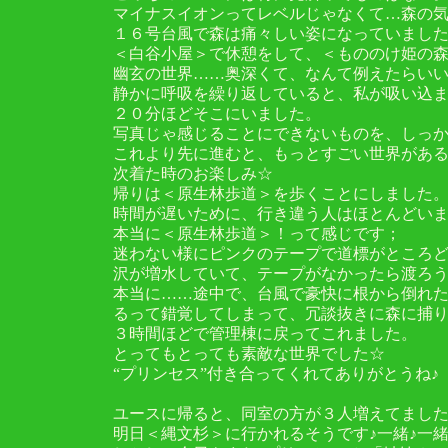
マイナスイオンってレベルじゃなくて…森の
１６号台風で森は痛々しい姿になっていまし
＜白谷小屋＞で休憩をして、＜もののけ姫の
幽玄の世界……奥深くて、なんて例えたらい
静かに呼吸を繰り返していると、私が吸い込
２０分ほどそこにいました。
写真じゃ感じることにできないものを、しっ
これより先に進むと、もっとすごい世界があ
次着た時のお楽しみ☆
帰りは＜原生林歩道＞を歩くことにしました
時間が遅いために、行き違う人はほとんどい
本当に＜原生林歩道＞！って感じです；
迷わない様にピンクのテープで道標がところ
沢が増水していて、テープがなかったら渡ろ
本当に……途中で、台風で豪快に根から倒れ
るって錯覚してしまって、冗談抜きに森に捕
３時間ほどで管理棟に戻ってこれました。
とってもとっても素敵な世界でした☆
“プリンセス”付き合ってくれてありがとうね♪
ユースに帰ると、同室の方が３人増えてまし
明日＜縄文杉＞に行かれるそうです♪一緒♪一緒