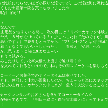
には比較にならないほど小振りな滝ですが、この滝は海に流れ
早くもお土産第一段を買っちゃいました☆
切な目的が！
)
要なんです。
が登山用品を借りている間に、私の目には「リバーカヤック体験
（台風１８号が近づいている！）少しへこたれてたのですが、
高いです；）で昼食をとってから、“プリンセス”とは別行動に
水着じゃなくてもいいらしかった；――着替え、安房川へ☆
すが…思うように前に進まなぁ～い！！
進もうと試みる。
休みしたりして、松峯大橋の上流まで辿り着く☆
ーを入れてくれるというので、私はその間スノーケルを楽しも
たコーヒーとお菓子でのティータイムは幸せでした。
とも、休憩して体力が回復したのか、ちょ～っと楽にカヤック
ら滝にのまれて、カヤックの中に水が；危うく沈没するところ
カヤックレンタルのお客さんを含めてコーヒータイム☆
んが帰ってきてて、「明日一緒に＜白谷雲水峡＞に」って予定
山！！