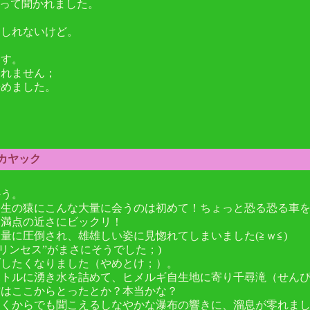
」って聞かれました。
もしれないけど。
ます。
ません；
ました。
ーカヤック
かう。
野生の猿にこんな大量に会うのは初めて！ちょっと恐る恐る車
力満点の近さにビックリ！
量に圧倒され、雄雄しい姿に見惚れてしまいました(≧ｗ≦)
リンセス”がまさにそうでした；)
ブしたくなりました（やめとけ；）。
ボトルに湧き水を詰めて、ヒメルギ自生地に寄り千尋滝（せん
前はここからとったとか？本当かな？
遠くからでも聞こえるしなやかな瀑布の響きに、溜息が零れま