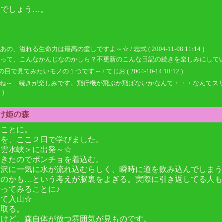
いでしょう…。
る生命力は最高の癒しですよ～☆ / 志式 ( 2004-11-08 11:14 )
こんなかんじなのかしら？不更新のこんな日記の続きを楽しみにしていただけて、ありがた
たいモノの１つです～ / てじお ( 2004-10-14 10:12 )
すね～ 続きが楽しみです。飛行機が飛ぶか飛ばないかなんて・・・なんてスリ
 )
のけ姫の森
ることに。
とを、ここ２日で学びました。
谷雲水峡＞に出発～☆
てきたのでポンチョを着込む。
や沢に一気に水が流れ込むらしく、瞬時に道を飲み込んでしま
いのかも…という考えが脳裏をよぎる。実際に引き返してる人
ってみることに♪
いて入山☆
に取る。
。けど、森自体が放つ雰囲気が見ものです。