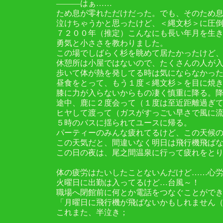
―――はぁ……
ため息が零れただけだった。でも、そのため
泣けちゃうかと思ったけど、＜縄文杉＞に圧
７２００年（推定）こんなにも長い年月を生
勇気と小ささを教わりました。
この場でしばらく杉を眺めて居たかったけど
休憩所は小屋ではないので、たくさんの人が
歩いて体が熱を発してる時は気にならなかっ
昼食をとって、もう１度＜縄文杉＞を目に焼
膝に力が入らないからもの凄く慎重に降る。
途中、鹿に２度会って（１度は至近距離過ぎ
ヒヤして渡って（ガスがすっごい早さで風に
５時のバスに揺られてユースに帰る。
パーティーのみんな疲れてるけど、この天候
この天気だと、間違いなく明日は飛行機飛ばな
この日の夜は、尾之間温泉に行って疲れをと
体の疲労はたいしたことないんだけど……心
火曜日に出勤は入ってるけど…台風～！
職場へ閉館前に何とか電話をつなぐことがで
「月曜日に飛行機が飛ばないかもしれません（
これまた、半泣き；