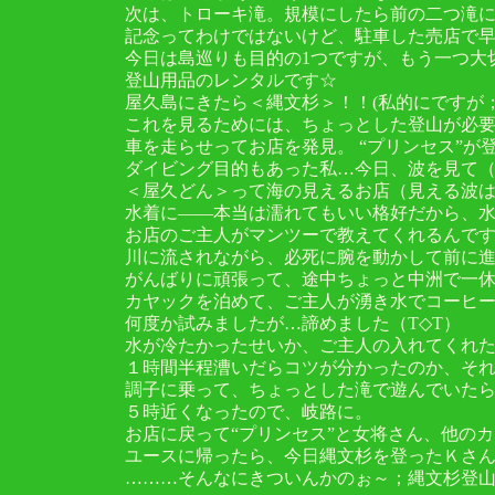
次は、トローキ滝。規模にしたら前の二つ滝
記念ってわけではないけど、駐車した売店で
今日は島巡りも目的の1つですが、もう一つ大
登山用品のレンタルです☆
屋久島にきたら＜縄文杉＞！！(私的にですが；
これを見るためには、ちょっとした登山が必
車を走らせってお店を発見。 “プリンセス”
ダイビング目的もあった私…今日、波を見て
＜屋久どん＞って海の見えるお店（見える波は
水着に――本当は濡れてもいい格好だから、
お店のご主人がマンツーで教えてくれるんで
川に流されながら、必死に腕を動かして前に
がんばりに頑張って、途中ちょっと中洲で一
カヤックを泊めて、ご主人が湧き水でコーヒ
何度か試みましたが…諦めました（T◇T）
水が冷たかったせいか、ご主人の入れてくれ
１時間半程漕いだらコツが分かったのか、それ
調子に乗って、ちょっとした滝で遊んでいた
５時近くなったので、岐路に。
お店に戻って“プリンセス”と女将さん、他の
ユースに帰ったら、今日縄文杉を登ったＫさ
………そんなにきついんかのぉ～；縄文杉登