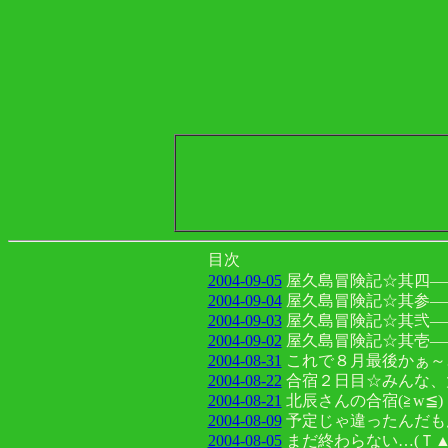
目次
2004-09-05
屋久島冒険記☆其四―
2004-09-04
屋久島冒険記☆其参―
2004-09-03
屋久島冒険記☆其弐―
2004-09-02
屋久島冒険記☆其壱―
2004-08-31
これで８月最後かぁ～
2004-08-22
合宿２日目☆みんな、
2004-08-21
北辰さんの合宿(≧w≦)
2004-08-09
予定じゃ違ったんだも
2004-08-05
まだ終わらない…(Ｔ▲