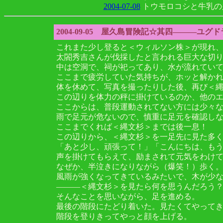
2004-07-08
トウモロコシと牛乳の夕食(
2004-09-05 屋久島冒険記☆其四―――ユグ
これまた少し登ると＜ウィルソン株＞が現れ
太閤秀吉さんが伐採したと言われる巨大な切
中は空洞で、祠が祀ってあり、水が流れてい
ここまで疲労していた気持ちが、ホッと解かれ
体を休めて、写真を撮ったりした後、再び＜
この辺りを体力の秤に掛けているのか、他の
ここからは、普段運動されてない方には少々
雨で足元が危ないので、慎重に足元を確認し
ここまでくれば＜縄文杉＞までは後一息！
この辺りから、＜縄文杉＞を一足先に見た多
「あと少し、頑張って！」「こんにちは、も
声を掛けてもらえて、励まされて元気をわけ
なぜか、半泣きになりながら（爆笑！）歩く
風雨が強くなってきているみたいで、木が少
―――＜縄文杉＞を見たら何を思うんだろう
そんなことを思いながら、足を進める。
最後の階段にたどり着いた。見たくてやって
階段を登りきってやっと顔を上げる。