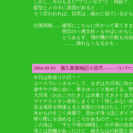
しかし…今日もまた“プリンセス”と「姉妹？
髪型とメガネに原因があると…；
そう言われれば、目尻は…確かに似ているか
台風情報……確実にこちらに向かって着てき
明日の＜縄文杉＞もやばいかもしれ
とりあえず、飛行機の欠航も出始め
………帰れなくなるかも；
2004-09-03 屋久島冒険記☆其弐―――リバ
今日は島巡りの日＾＾
ユースでレンタカーして、まずは大川滝に向
途中ヤク猿に会い、車をゆっくり進めてる。
大川滝（おおこのたき）は水量と大きさと迫
マイナスイオン発生しまくり！！惜しみない水
見る場所を間違えると前面だけ水びたし！(“プ
水がものすごく綺麗で、思わず滝つぼにダイ
帰り際にを汲めるところがあるので、ペット
この滝は、「千と千尋の神隠し」の千尋の名
滝とは距離があったけど、雄大な山の斜面と