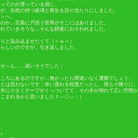
気ってのが漂っている感じ。
たが、自然の持つ破壊と再生を目の当たりにしました。
森＞へ。
いのか…言葉に戸惑う世界がそこにはありました。
まれていきそうな…そんな錯覚におそわれました。
かりと染み込ませたくて（＞ｗ＜）
るらしいのですが、引き返しました。
。
ませ～ん。…迷いそうでした；
どころにあるのですが…無かったら間違いなく遭難でしょう。
うとは思わないです；幸い渡れる程度だったし、雨も小降りに
た木に小さくテープがくっついてて、その木が倒れて広い空間
りこまれるかと思いましたｆ―◇―；）
た。
♪