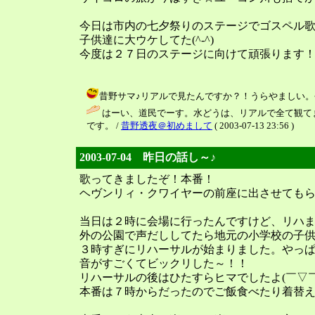
今日は市内の七夕祭りのステージでゴスペル
子供達に大ウケしてた(^-^)
今度は２７日のステージに向けて頑張ります
昔野サマ♪リアルで見たんですか？！うらやましい。今ビデオで
はーい、道民でーす。水どうは、リアルで全て観て
です。 /
昔野透夜＠初めまして
( 2003-07-13 23:56 )
2003-07-04 昨日の話し～♪
歌ってきましたぞ！本番！
ヘヴンリィ・クワイヤーの前座に出させてもら
当日は２時に会場に行ったんですけど、リハ
外の公園で声だししてたら地元の小学校の子
３時すぎにリハーサルが始まりました。やっ
音がすごくてビックリした～！！
リハーサルの後はひたすらヒマでしたよ(￣▽￣
本番は７時からだったのでご飯食べたり着替