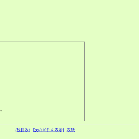
。
(総目次)
[次の10件を表示]
表紙