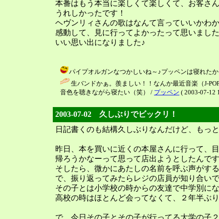
本番はもう本当に楽しくて楽しくて、お客さ
うれしかったです！
ヘヴンリィさんの歌はなんて言っていいかわ
感動して、見に行ってよかったって思いまし
いい思い出になりました♪
パイプオルガンなつかしいね～♪プッペンは寝れたからいいよね～（
生バンドかぁ。羨ましい！！なんか最近音楽（J-P
音色を聴きながら寝たい（笑） /
プッペン
( 2003-07-12 
2003-07-02 久しぶりでビックリ！
日記書くのも結構久しぶりなんだけど、もっと久
昨日、本を買いに近くの本屋さんに行って、
帰ろうかなーって思って店出ようとしたんで
そしたら、微かにあたしの名前を呼ぶ声がす
で、振り返ってみたらレジの店員が知り合いで
その子とは小学校の時からの友達で中学別に
高校の時はほとんど会ってなくて、２年半ぶ
で、今日その子とその子が行ってる大学の子２