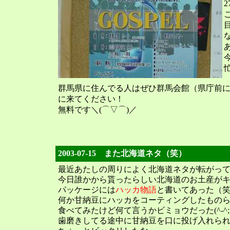
群馬県に住んでる人はぜひ群馬会館（県庁前
に来てください！
無料です＼(⌒▽⌒)／
2003-07-15 また北海道ネタ（笑）
最近あたしの周りによく北海道ネタが転がっ
今日誰かから貰ったらしい北海道のお土産が
パッケージには
ハッカ物語
と書いてあった（
何か甘納豆にハッカをコーティングしたもの
食べてみたけど何て言うかビミョウだった(^-^;
歯磨きしてる途中に甘納豆を口に投げ入れら