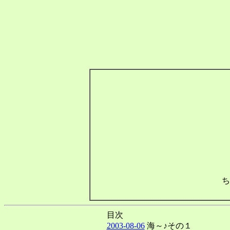
ち
目次
2003-08-06
海～♪その１