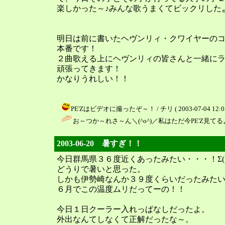
楽しかった～♪みんな歌うまくてビックリした
明日は前に書いたヘヴンリィ・クワイヤーの
本番です！
２曲歌える上にヘヴンリィの皆さんと一緒にラス
頑張ってきます！
かなりうれしい！！
PE'Zはビデオに撮ったぞ～！ / チリ ( 2003-07-04 12:05
お～つか～れさ～ん＼(^o^)／私はただ今PE'Z見てる
2003-06-20 暑すぎ！！
今日群馬県３６度近くあったみたい・・・！Σ(￣□
どうりで暑いと思った。
しかも伊勢崎なんか３９度くらいだったみた
６月でこの温度ムリだってーの！！
今日１日クーラー入れっぱなしだったよ。
外出なんてしなくて正解だったな～。