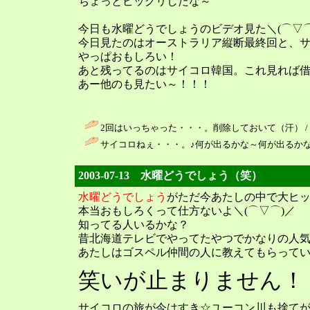
ちょっとビックリしたな～
今日も水曜どうでしょうのビデオ見た＼(⌒▽⌒
今日見たのはオーストラリア縦断最終回と、
やっぱおもしろい！
あと残ってるのはサイコロ韓国。これ見れば借
あー他のも見たい～！！！
2回はいっちゃった・・・。削除しておいて（汗） /
サイコロねぇ・・・。♪何が出るかな～何が出るかな～
2003-07-13 水曜どうでしょう（笑）
水曜どうでしょう
がただ今あたしの中で大ヒ
本当おもしろくって仕方ないよ＼(⌒▽⌒)／
知ってる人いるかな？
昔北海道テレビでやってたやつでかなりの人
あたしはゴスペル仲間の人に教えてもらって
笑いが止まりません！
サイコロの旅が今はすき☆ユーコン川も捨て