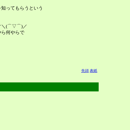
を知ってもらうという
＼(⌒▽⌒)／
やら何やらで
先頭
表紙