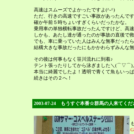
高速はスムーズでよかったですよ(^-^)
ただ、行きの高速ですごい事故があったんで
確か午前５時ちょいすぎくらいだったかな。
乗用車の単独横転事故だったんですけど、高
しかも、あたし達が通ったのが事故の直後で
でも、車に乗っていた人はみんな無事だった
結構大きな事故だったにもかかわらずみんな
その後は何事もなく笹川流れに到着♪
テント張ったりしてから泳ぎました＼(⌒▽⌒)
本当に綺麗でしたよ！透明で青くて魚もいっ
続きはその２へ！
2003-07-24 もうすぐ本番☆群馬の人来てく