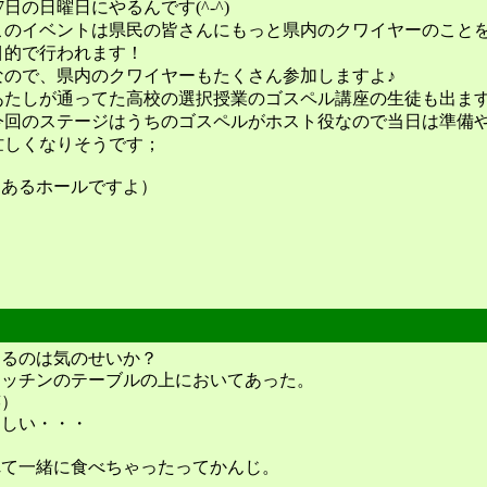
27日の日曜日にやるんです(^-^)
このイベントは県民の皆さんにもっと県内のクワイヤーのこと
目的で行われます！
なので、県内のクワイヤーもたくさん参加しますよ♪
あたしが通ってた高校の選択授業のゴスペル講座の生徒も出ます
今回のステージはうちのゴスペルがホスト役なので当日は準備
忙しくなりそうです；
にあるホールですよ）
てるのは気のせいか？
キッチンのテーブルの上においてあった。
笑）
らしい・・・
れて一緒に食べちゃったってかんじ。