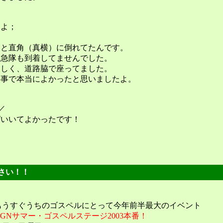
すよ；
速と直角（真横）に倒れてたんです。
救急隊も到着してませんでした。
らしく、道路脇で座ってました。
無事で本当によかったと思いましたよ。
／
ぱいいてよかったです！
ださい！！
もうすぐうちのゴスペルにとって今年前半最大のイベント
GGNサマー・ゴスペルステージ2003本番！