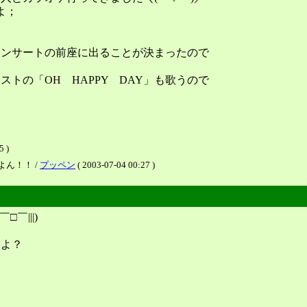
よ；
コンサートの前座に出ることが決まったので
トの「OH HAPPY DAY」も歌うので
 )
よん！！ /
プッペン
( 2003-07-04 00:27 )
￣|||)
いよ？