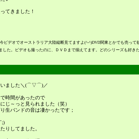
歌ってきました！
！
オーストラリア大陸縦断見てますよ(^-^)DVD関東とかでも売って欲しいです；； / 
ました。ビデオも撮ったのに、ＤＶＤまで揃えてます。どのシリーズも好き
いました＼(⌒▽⌒)／
まで時間があったので
供にじ～っと見られました（笑）
ぱり生バンドの音は凄かったです；
;)
えたりしてました。