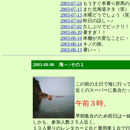
2003-07-24
もうすぐ本番☆群馬の
2003-07-15
また北海道ネタ（笑）
2003-07-13
水曜どうでしょう（笑
2003-07-04
昨日の話し～♪
2003-07-02
久しぶりでビックリ！
2003-06-20
暑すぎ！！
2003-06-19
本棚が大変なことに・
2003-06-14
キノの旅。
2003-06-13
暑い～；
2003-08-06 海～♪その１
この前の土日で海に行っ
近くのスーパーに集合だ
午前３時。
早朝集合のため前日は一
しかも、参加人数２５人近く。
１０人乗りのレンタカー２台と乗用車１台で