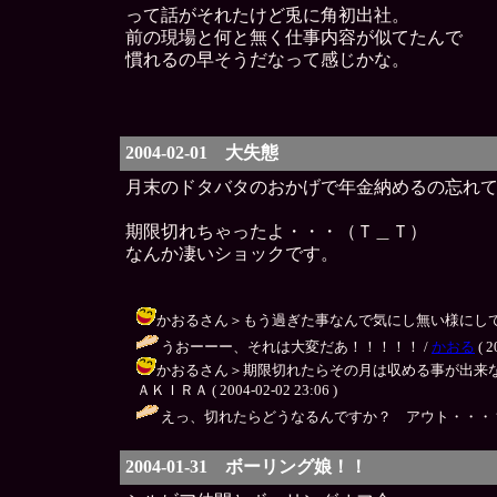
って話がそれたけど兎に角初出社。
前の現場と何と無く仕事内容が似てたんで
慣れるの早そうだなって感じかな。
2004-02-01 大失態
月末のドタバタのおかげで年金納めるの忘れ
期限切れちゃったよ・・・（Ｔ＿Ｔ）
なんか凄いショックです。
かおるさん＞もう過ぎた事なんで気にし無い様にしてますが、結
うおーーー、それは大変だあ！！！！！ /
かおる
( 2
かおるさん＞期限切れたらその月は収める事が出来な
ＡＫＩＲＡ ( 2004-02-02 23:06 )
えっ、切れたらどうなるんですか？ アウト・・・？
2004-01-31 ボーリング娘！！