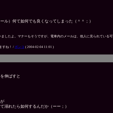
メール）何て如何でも良くなってしまった（＾＾；）
ましたよ。マナーもそうですが、電車内のメールは、他人に見られている可能
すね！ /
ボンコ
( 2004-02-04 11:01 )
足を伸ばすと
上が
ちて溺れたら如何するんだか（ーー；）