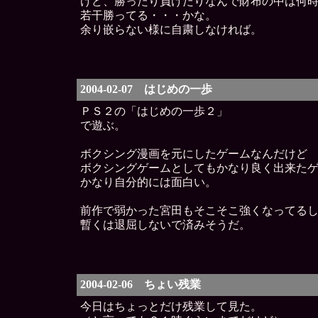
けど、勝ったり負けたりなんで財布の中は何
若干勝ってる・・・かな。
余り嵌らない様に自粛しなければ。
2004-02-07 はじめの一歩
ＰＳ２の「はじめの一歩２」
で遊ぶ。
ボクシング漫画を元にしたゲームなんだけど
ボクシングゲームとしてもかなり良く出来た
かなり自分的には面白い。
前作で弱かった宮田もそこそこ強くなってる
暫くは退屈しないで済みそうだ。
2004-02-06 ちょい残業
今日はちょっとだけ残業して見た。