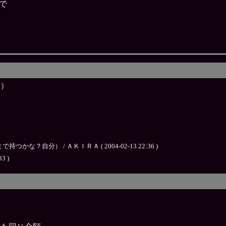
で
Ｔ）
自分） / ＡＫＩＲＡ ( 2004-02-13 22:36 )
33 )
。