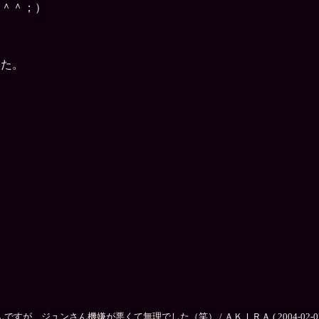
（＾＾；）
いた。
ジュンさん機嫌が悪くて無理でした（笑） / ＡＫＩＲＡ ( 2004-02-07 08