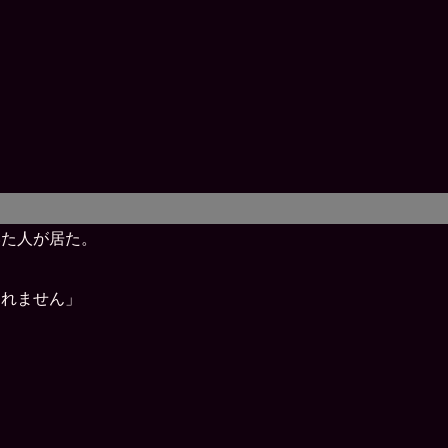
。
いた人が居た。
しれません」