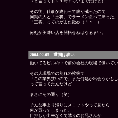
（と言っても２１時ぐらいまでだけど）
その後、仕事が終わって腹が減ったので
同期の人と「王将」でラーメン食べて帰った
「王将」ってのがまた微妙（＾＾；）
何処か美味い店を開拓せねばなるまい。
2004-02-05 世間は狭い
働いてるビルの中で前の会社の現場で働いて
その人現場での別れの挨拶で
「この業界狭いので、また何処か出会うかも
って言ってたんだけど
まさにその通り（笑）
そんな事より帰りにスロットやって見たら
何か買ってしまった。
目押しが出来なくて隣りのお兄さんが