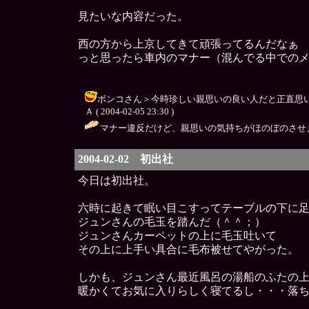
見たいな内容だった。
西の方から上京してきて頑張ってるんだなぁ
っと思ったら車内のマナー（混んでる中での
ボンコさん＞今時珍しい親思いの良い人だと正直思い
Ａ ( 2004-02-05 23:30 )
マナー違反だけど、親思いの気持ちがほのぼのさせま
2004-02-02 初出社
今日は初出社。
六時に起きて眠い目こすってテーブルの下に
ジュンさんの毛玉を踏んだ（＾＾；）
ジュンさんカーペットの上に毛玉吐いて
その上に上手い具合に毛布被せてやがった。
しかも、ジュンさん最近風呂の湯船のふたの
暖かくてお気に入りらしく寝てるし・・・落