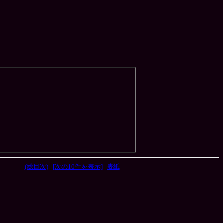
(総目次)
[次の10件を表示]
表紙