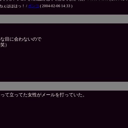
ぇはははっ！ /
ボンコ
( 2004-02-06 14:33 )
クな目に会わないので
（笑）
向って立ってた女性がメールを打っていた。
。