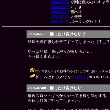
2004-02-04
今回は飲めないキャラ
2004-02-03
豆まき
2004-02-02
初出社
2004-02-01
大失態
2004-01-31
ボーリング娘！！
2004-02-11 勝ったり負けたりで
結局今現在勝ち分全てすってしまった（Ｔ＿
やっぱり賭け事は程々が良いみたい。
もう暫く止めよう。
ボンコさん＞それは神のみぞ知るです（笑）（何時まで持つかな？
暫くってどれくらいかな？ /
ボンコ
( 2004-02-12 21:
2004-02-08 勝ったり負けたり
最近スロットばっかりやってる様な気がする
今日も何気に打ってしまった。