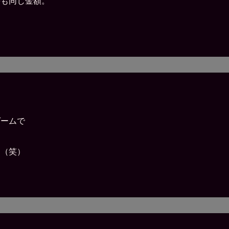
時も同じ金額。
ゲームで
し（笑）