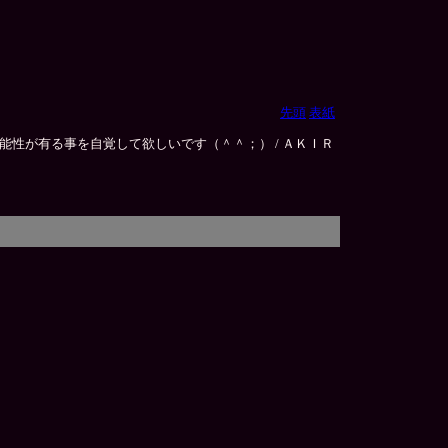
先頭
表紙
性が有る事を自覚して欲しいです（＾＾；） / ＡＫＩＲ